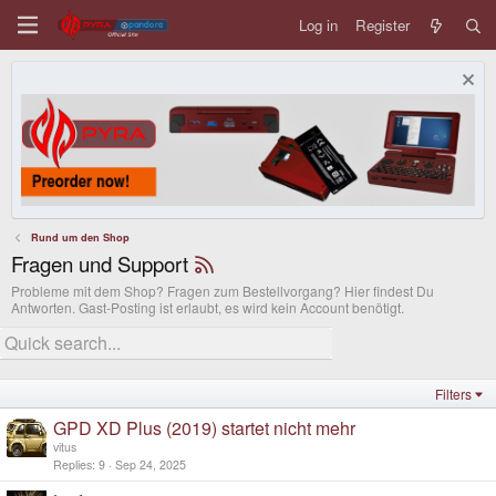
Log in
Register
Rund um den Shop
Fragen und Support
Probleme mit dem Shop? Fragen zum Bestellvorgang? Hier findest Du
Antworten. Gast-Posting ist erlaubt, es wird kein Account benötigt.
Filters
GPD XD Plus (2019) startet nicht mehr
vitus
Replies
9
Sep 24, 2025