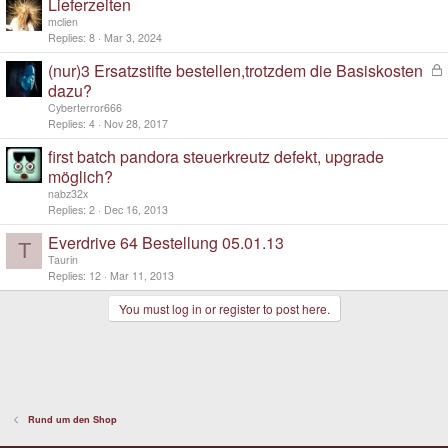
Lieferzeiten
mclien
Replies
8
Mar 3, 2024
(nur)3 Ersatzstifte bestellen,trotzdem die Basiskosten
L
o
dazu?
c
Cyberterror666
k
Replies
4
Nov 28, 2017
e
d
first batch pandora steuerkreutz defekt, upgrade
möglich?
nabz32x
Replies
2
Dec 16, 2013
Everdrive 64 Bestellung 05.01.13
T
Taurin
Replies
12
Mar 11, 2013
You must log in or register to post here.
Rund um den Shop