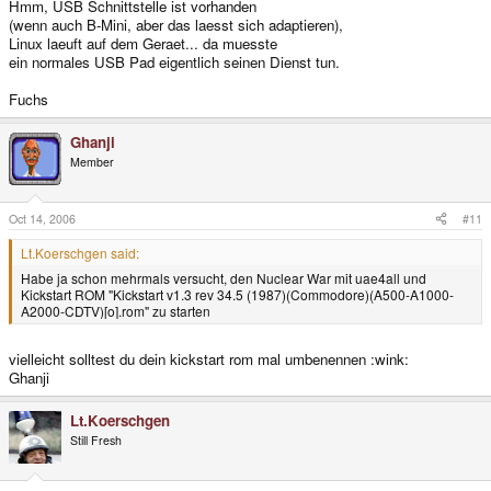
Hmm, USB Schnittstelle ist vorhanden
(wenn auch B-Mini, aber das laesst sich adaptieren),
Linux laeuft auf dem Geraet... da muesste
ein normales USB Pad eigentlich seinen Dienst tun.
Fuchs
Ghanji
Member
Oct 14, 2006
#11
Lt.Koerschgen said:
Habe ja schon mehrmals versucht, den Nuclear War mit uae4all und
Kickstart ROM "Kickstart v1.3 rev 34.5 (1987)(Commodore)(A500-A1000-
A2000-CDTV)[o].rom" zu starten
vielleicht solltest du dein kickstart rom mal umbenennen :wink:
Ghanji
Lt.Koerschgen
Still Fresh