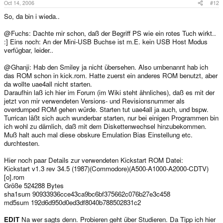
Oct 14, 2006
#12
So, da bin i wieda..
@Fuchs: Dachte mir schon, daß der Begriff PS wie ein rotes Tuch wirkt..
:] Eins noch: An der Mini-USB Buchse ist m.E. kein USB Host Modus
verfügbar, leider..
@Ghanji: Hab den Smiley ja nicht übersehen. Also umbenannt hab ich
das ROM schon in kick.rom. Hatte zuerst ein anderes ROM benutzt, aber
da wollte uae4all nicht starten.
Daraufhin laß ich hier im Forum (im Wiki steht ähnliches), daß es mit der
jetzt von mir verwendeten Versions- und Revisionsnummer als
overdumped ROM gehen würde. Starten tut uae4all ja auch, und bspw.
Turrican läßt sich auch wunderbar starten, nur bei einigen Programmen bin
ich wohl zu dämlich, daß mit dem Diskettenwechsel hinzubekommen.
Muß halt auch mal diese obskure Emulation Bias Einstellung etc.
durchtesten.
Hier noch paar Details zur verwendeten Kickstart ROM Datei:
Kickstart v1.3 rev 34.5 (1987)(Commodore)(A500-A1000-A2000-CDTV)
[o].rom
Größe 524288 Bytes
sha1sum 90933936cce43ca9bc6bf375662c076b27e3c458
md5sum 192d6d950d0ed3df8040b788502831c2
EDIT
Na wer sagts denn. Probieren geht über Studieren. Da Tipp ich hier