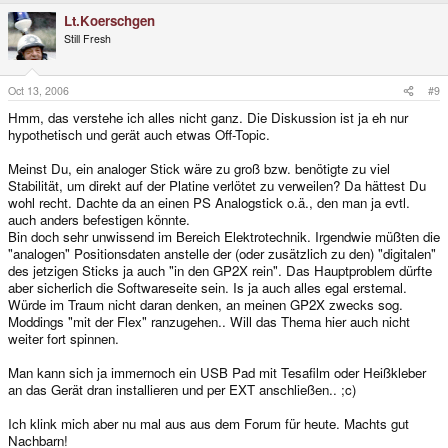
Lt.Koerschgen
Still Fresh
Oct 13, 2006
#9
Hmm, das verstehe ich alles nicht ganz. Die Diskussion ist ja eh nur
hypothetisch und gerät auch etwas Off-Topic.
Meinst Du, ein analoger Stick wäre zu groß bzw. benötigte zu viel
Stabilität, um direkt auf der Platine verlötet zu verweilen? Da hättest Du
wohl recht. Dachte da an einen PS Analogstick o.ä., den man ja evtl.
auch anders befestigen könnte.
Bin doch sehr unwissend im Bereich Elektrotechnik. Irgendwie müßten die
"analogen" Positionsdaten anstelle der (oder zusätzlich zu den) "digitalen"
des jetzigen Sticks ja auch "in den GP2X rein". Das Hauptproblem dürfte
aber sicherlich die Softwareseite sein. Is ja auch alles egal erstemal.
Würde im Traum nicht daran denken, an meinen GP2X zwecks sog.
Moddings "mit der Flex" ranzugehen.. Will das Thema hier auch nicht
weiter fort spinnen.
Man kann sich ja immernoch ein USB Pad mit Tesafilm oder Heißkleber
an das Gerät dran installieren und per EXT anschließen.. ;c)
Ich klink mich aber nu mal aus aus dem Forum für heute. Machts gut
Nachbarn!