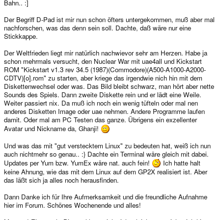
Bahn.. :]
Der Begriff D-Pad ist mir nun schon öfters untergekommen, muß aber mal
nachforschen, was das denn sein soll. Dachte, daß wäre nur eine
Stickkappe.
Der Weltfrieden liegt mir natürlich nachwievor sehr am Herzen. Habe ja
schon mehrmals versucht, den Nuclear War mit uae4all und Kickstart
ROM "Kickstart v1.3 rev 34.5 (1987)(Commodore)(A500-A1000-A2000-
CDTV)[o].rom" zu starten, aber kriege das irgendwie nich hin mit dem
Diskettenwechsel oder was. Das Bild bleibt schwarz, man hört aber nette
Sounds des Spiels. Dann zweite Diskette rein und er lädt eine Weile.
Weiter passiert nix. Da muß ich noch ein wenig tüfteln oder mal nen
anderes Disketten Image oder uae nehmen. Andere Programme laufen
damit. Oder mal am PC Testen das ganze. Übrigens ein exzellenter
Avatar und Nickname da, Ghanji!
Und was das mit "gut verstecktem Linux" zu bedeuten hat, weiß ich nun
auch nichtmehr so genau.. :} Dachte ein Terminal wäre gleich mit dabei.
Updates per Yum bzw. YumEx wäre nat. auch fein!
Ich hatte halt
keine Ahnung, wie das mit dem Linux auf dem GP2X realisiert ist. Aber
das läßt sich ja alles noch herausfinden.
Dann Danke ich für Ihre Aufmerksamkeit und die freundliche Aufnahme
hier im Forum. Schönes Wochenende und alles!