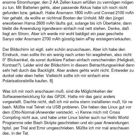
enorme Stromhunger, den 2 AA Zellen kaum erfüllen zu vermögen mögen
zu tun. Mit Batterien gehts, aber passende Akkus habe ich noch nicht
gefunden bzw. gekauft. Habe Ansmann 1800 mAh und Conrad 2100 mAh
hier gehabt, da wollte er nichtmal Booten der Unhold. Mit den jüngst
erworbenen Hama 2600 mAh läufts gut, solange bis ich Übertakte; dann
bleibt die Anwendung irgendwann einfach mal nett stehen. Denke, daß
liegt am Strom. Aber ich werde mir wohl baldigst ein paar gescheite
Sanyo oder Ansmann 2700 mAh günstig beim ePay ersteigern/erkaufen.
Der Bildschirm ist eigtl. sehr schön anzuschauen. Aber ich habe den
Eindruck, man sollte ihn ein wenig nach unten hin wegdrehen, also nicht
0° Blickwinkel, da sonst dunklere Farben einfach verschwinden (Heligkeit,
Kontrast?). Leider wird der Bildschirm in diesem Betrachtungswinkel dann
sehr hell durch das Backlight. Aber anders gehts wohl nicht. Entweder zu
dunkel oder eben heller. Vielleicht sollte ich mir einfach eine
Polarisationsbrille kaufen. 8]
Was ich mir noch anschauen muß, sind die Möglichkeiten der
Softwareentwicklung für das GP2X. Hatte mir das ganz anders
vorgestellt. Dachte nicht, daß ich mir extra sterm installieren muß, für ne
bash. Müßte mal Telnet via USB probieren. Die haben das Linux gut vor
dem (Otto-Normal-)Anwender versteckt. =) Kenne mich mit Cross
Compiling nicht aus, und habe unter Linux bisher auch nur Hello World
Programme oder Bash Skripte geschrieben und ein paar Anwendungen
hptsl. per Trial and Error umgeschrieben. Müßte ich mir mal anschauen
das, in der Tat.