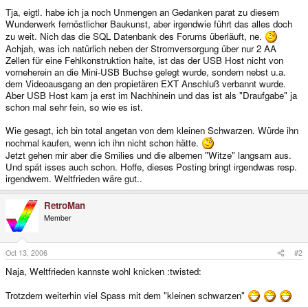
Tja, eigtl. habe ich ja noch Unmengen an Gedanken parat zu diesem
Wunderwerk fernöstlicher Baukunst, aber irgendwie führt das alles doch
zu weit. Nich das die SQL Datenbank des Forums überläuft, ne.
Achjah, was ich natürlich neben der Stromversorgung über nur 2 AA
Zellen für eine Fehlkonstruktion halte, ist das der USB Host nicht von
vorneherein an die Mini-USB Buchse gelegt wurde, sondern nebst u.a.
dem Videoausgang an den propietären EXT Anschluß verbannt wurde.
Aber USB Host kam ja erst im Nachhinein und das ist als "Draufgabe" ja
schon mal sehr fein, so wie es ist.
Wie gesagt, ich bin total angetan von dem kleinen Schwarzen. Würde ihn
nochmal kaufen, wenn ich ihn nicht schon hätte.
Jetzt gehen mir aber die Smilies und die albernen "Witze" langsam aus.
Und spät isses auch schon. Hoffe, dieses Posting bringt irgendwas resp.
irgendwem. Weltfrieden wäre gut..
RetroMan
Member
Oct 13, 2006
#2
Naja, Weltfrieden kannste wohl knicken :twisted:
Trotzdem weiterhin viel Spass mit dem "kleinen schwarzen"