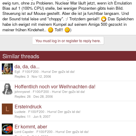
ewig rum, ohne zu Probieren. Nuclear War läuft jetzt, wenn ich Emulation
Bias auf 1 (100% CPU) stelle, bei weniger Prozenten gibts kein Bild.
Steuerung ist auf Mouse gestellt. Aber die ist ja furchtbar langsam. Und
der Sound total leise und "choppy". :/ Trotzdem genial!!
Das Spielchen
habe ich ewigst mit meinem Kumpel auf seinem Amiga 500 gezockt in
meiner frühen Kindeheit..
Toll!!
)
You must log in or register to reply here.
Similar threads
da, da, da...
Egil
F100/F200 - Hurra! Der gp2x ist da!
Replies
3
Nov 12, 2006
Hoffentlich noch vor Weihnachten da!
johnnysnet
F100/F200 - Hurra! Der gp2x ist da!
Replies
26
Dec 28, 2006
Ersteindruck
L
Luckeie
F100/F200 - Hurra! Der gp2x ist da!
Replies
11
Jun 9, 2007
Er kommt, aber
Lord Capster
F100/F200 - Hurra! Der gp2x ist da!