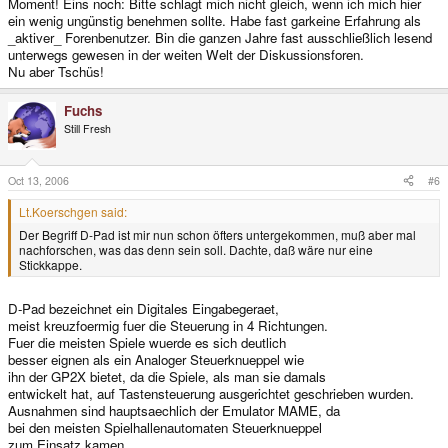
Moment! Eins noch: Bitte schlagt mich nicht gleich, wenn ich mich hier
ein wenig ungünstig benehmen sollte. Habe fast garkeine Erfahrung als
_aktiver_ Forenbenutzer. Bin die ganzen Jahre fast ausschließlich lesend
unterwegs gewesen in der weiten Welt der Diskussionsforen.
Nu aber Tschüs!
Fuchs
Still Fresh
Oct 13, 2006
#6
Lt.Koerschgen said:
Der Begriff D-Pad ist mir nun schon öfters untergekommen, muß aber mal
nachforschen, was das denn sein soll. Dachte, daß wäre nur eine
Stickkappe.
D-Pad bezeichnet ein Digitales Eingabegeraet,
meist kreuzfoermig fuer die Steuerung in 4 Richtungen.
Fuer die meisten Spiele wuerde es sich deutlich
besser eignen als ein Analoger Steuerknueppel wie
ihn der GP2X bietet, da die Spiele, als man sie damals
entwickelt hat, auf Tastensteuerung ausgerichtet geschrieben wurden.
Ausnahmen sind hauptsaechlich der Emulator MAME, da
bei den meisten Spielhallenautomaten Steuerknueppel
zum Einsatz kamen.