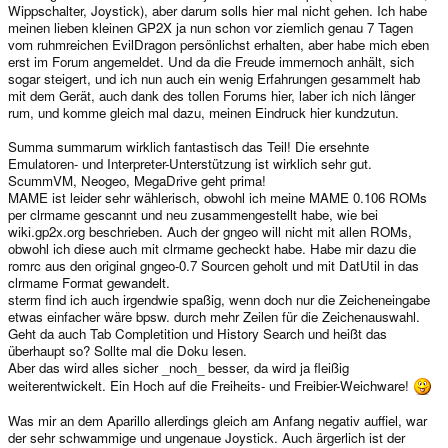
Wippschalter, Joystick), aber darum solls hier mal nicht gehen. Ich habe
meinen lieben kleinen GP2X ja nun schon vor ziemlich genau 7 Tagen
vom ruhmreichen EvilDragon persönlichst erhalten, aber habe mich eben
erst im Forum angemeldet. Und da die Freude immernoch anhält, sich
sogar steigert, und ich nun auch ein wenig Erfahrungen gesammelt hab
mit dem Gerät, auch dank des tollen Forums hier, laber ich nich länger
rum, und komme gleich mal dazu, meinen Eindruck hier kundzutun.
Summa summarum wirklich fantastisch das Teil! Die ersehnte
Emulatoren- und Interpreter-Unterstützung ist wirklich sehr gut.
ScummVM, Neogeo, MegaDrive geht prima!
MAME ist leider sehr wählerisch, obwohl ich meine MAME 0.106 ROMs
per clrmame gescannt und neu zusammengestellt habe, wie bei
wiki.gp2x.org beschrieben. Auch der gngeo will nicht mit allen ROMs,
obwohl ich diese auch mit clrmame gecheckt habe. Habe mir dazu die
romrc aus den original gngeo-0.7 Sourcen geholt und mit DatUtil in das
clrmame Format gewandelt.
sterm find ich auch irgendwie spaßig, wenn doch nur die Zeicheneingabe
etwas einfacher wäre bpsw. durch mehr Zeilen für die Zeichenauswahl.
Geht da auch Tab Completition und History Search und heißt das
überhaupt so? Sollte mal die Doku lesen.
Aber das wird alles sicher _noch_ besser, da wird ja fleißig
weiterentwickelt. Ein Hoch auf die Freiheits- und Freibier-Weichware!
Was mir an dem Aparillo allerdings gleich am Anfang negativ auffiel, war
der sehr schwammige und ungenaue Joystick. Auch ärgerlich ist der