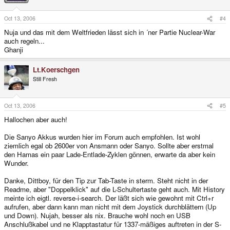
Oct 13, 2006
#4
Nuja und das mit dem Weltfrieden lässt sich in ´ner Partie Nuclear-War
auch regeln...
Ghanji
Lt.Koerschgen
Still Fresh
Oct 13, 2006
#5
Hallochen aber auch!
Die Sanyo Akkus wurden hier im Forum auch empfohlen. Ist wohl
ziemlich egal ob 2600er von Ansmann oder Sanyo. Sollte aber erstmal
den Hamas ein paar Lade-Entlade-Zyklen gönnen, erwarte da aber kein
Wunder.
Danke, Dittboy, für den Tip zur Tab-Taste in sterm. Steht nicht in der
Readme, aber "Doppelklick" auf die L-Schultertaste geht auch. Mit History
meinte ich eigtl. reverse-i-search. Der läßt sich wie gewohnt mit Ctrl+r
aufrufen, aber dann kann man nicht mit dem Joystick durchblättern (Up
und Down). Nujah, besser als nix. Brauche wohl noch en USB
Anschlußkabel und ne Klapptastatur für 1337-mäßiges auftreten in der S-