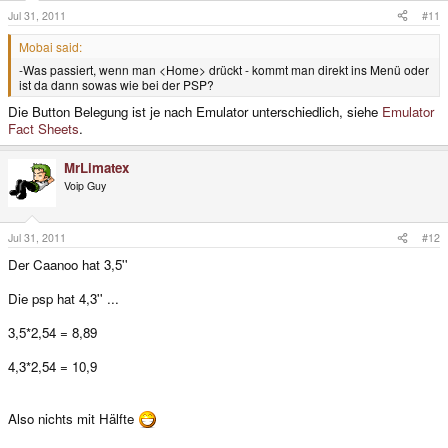
Jul 31, 2011
#11
Mobai said:
-Was passiert, wenn man <Home> drückt - kommt man direkt ins Menü oder
ist da dann sowas wie bei der PSP?
Die Button Belegung ist je nach Emulator unterschiedlich, siehe
Emulator
Fact Sheets
.
MrLimatex
Voip Guy
Jul 31, 2011
#12
Der Caanoo hat 3,5''
Die psp hat 4,3'' ...
3,5*2,54 = 8,89
4,3*2,54 = 10,9
Also nichts mit Hälfte