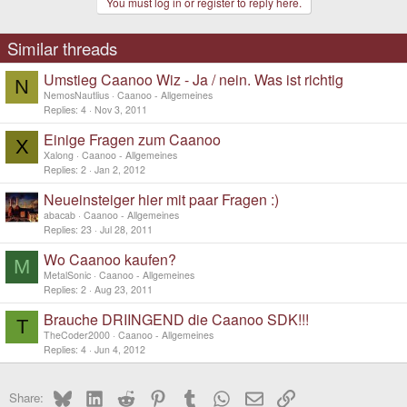
You must log in or register to reply here.
Similar threads
Umstieg Caanoo Wiz - Ja / nein. Was ist richtig
N
NemosNautlius
Caanoo - Allgemeines
Replies
4
Nov 3, 2011
Einige Fragen zum Caanoo
X
Xalong
Caanoo - Allgemeines
Replies
2
Jan 2, 2012
Neueinsteiger hier mit paar Fragen :)
abacab
Caanoo - Allgemeines
Replies
23
Jul 28, 2011
Wo Caanoo kaufen?
M
MetalSonic
Caanoo - Allgemeines
Replies
2
Aug 23, 2011
Brauche DRIINGEND die Caanoo SDK!!!
T
TheCoder2000
Caanoo - Allgemeines
Replies
4
Jun 4, 2012
Bluesky
LinkedIn
Reddit
Pinterest
Tumblr
WhatsApp
Email
Link
Share: