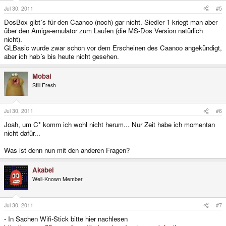
Jul 30, 2011
#5
DosBox gibt´s für den Caanoo (noch) gar nicht. Siedler 1 kriegt man aber
über den Amiga-emulator zum Laufen (die MS-Dos Version natürlich
nicht).
GLBasic wurde zwar schon vor dem Erscheinen des Caanoo angekündigt,
aber ich hab´s bis heute nicht gesehen.
Mobai
Still Fresh
Jul 30, 2011
#6
Joah, um C* komm ich wohl nicht herum... Nur Zeit habe ich momentan
nicht dafür...
Was ist denn nun mit den anderen Fragen?
Akabei
Well-Known Member
Jul 30, 2011
#7
- In Sachen Wifi-Stick bitte hier nachlesen