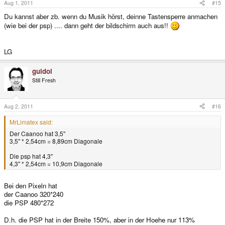
Aug 1, 2011
#15
Du kannst aber zb. wenn du Musik hörst, deinne Tastensperre anmachen
(wie bei der psp) .... dann geht der bildschirm auch aus!!
LG
guidol
Still Fresh
Aug 2, 2011
#16
MrLimatex said:
Der Caanoo hat 3,5''
3,5" * 2,54cm = 8,89cm Diagonale
Die psp hat 4,3''
4,3" * 2,54cm = 10,9cm Diagonale
Bei den Pixeln hat
der Caanoo 320*240
die PSP 480*272
D.h. die PSP hat in der Breite 150%, aber in der Hoehe nur 113%