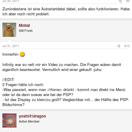
Jul 30, 2011
#9
Zumindestens ist eine Autostartdatei dabei, sollte also funktionieren. Habe
ich aber noch nicht probiert.
Mobai
Still Fresh
Jul 31, 2011
#10
Immerhin
Infinity war so nett mir ein Video zu machen. Die Fragen wären damit
eigentlich beantwortet. Vermutlich wird einer gekauft :juhu:
//EDIT:
2 Fragen hätte ich noch:
-Was passiert, wenn man <Home> drückt - kommt man direkt ins Menü
oder ist da dann sowas wie bei der PSP?
- Ist das Display zu klein/zu groß? Vergleichbar mit... der Hälfte des PSP-
Bildschirms?
yoshi41dragon
Active Member