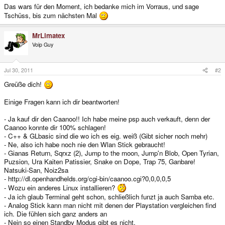
Das wars für den Moment, ich bedanke mich im Vorraus, und sage
Tschüss, bis zum nächsten Mal
MrLimatex
Voip Guy
Jul 30, 2011
#2
Greüße dich!
Einige Fragen kann ich dir beantworten!
- Ja kauf dir den Caanoo!! Ich habe meine psp auch verkauft, denn der
Caanoo konnte dir 100% schlagen!
- C++ & GLbasic sind die wo ich es eig. weiß (Gibt sicher noch mehr)
- Ne, also ich habe noch nie den Wlan Stick gebraucht!
- Gianas Return, Sqrxz (2), Jump to the moon, Jump'n Blob, Open Tyrian,
Puzsion, Ura Kaiten Patissier, Snake on Dope, Trap 75, Ganbare!
Natsuki-San, Noiz2sa
- http://dl.openhandhelds.org/cgi-bin/caanoo.cgi?0,0,0,0,5
- Wozu ein anderes Linux installieren?
- Ja ich glaub Terminal geht schon, schließlich funzt ja auch Samba etc.
- Analog Stick kann man nicht mit denen der Playstation vergleichen find
ich. Die fühlen sich ganz anders an
- Nein so einen Standby Modus gibt es nicht.