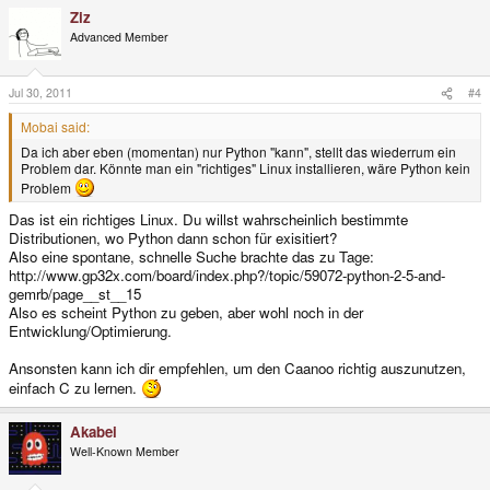
Ziz
Advanced Member
Jul 30, 2011
#4
Mobai said:
Da ich aber eben (momentan) nur Python "kann", stellt das wiederrum ein
Problem dar. Könnte man ein "richtiges" Linux installieren, wäre Python kein
Problem
Das ist ein richtiges Linux. Du willst wahrscheinlich bestimmte
Distributionen, wo Python dann schon für exisitiert?
Also eine spontane, schnelle Suche brachte das zu Tage:
http://www.gp32x.com/board/index.php?/topic/59072-python-2-5-and-
gemrb/page__st__15
Also es scheint Python zu geben, aber wohl noch in der
Entwicklung/Optimierung.
Ansonsten kann ich dir empfehlen, um den Caanoo richtig auszunutzen,
einfach C zu lernen.
Akabei
Well-Known Member