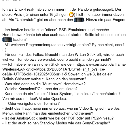
Ich als Linux-Freak hab schon immer mit der Pandora geliebäugelt. Der
stolze Preis (für einen unter-16-jährigen
) hielt mich aber immer davon
ab. Als "Unterstufe" gibt es aber noch den
. Hierzu ein paar Fragen:
- Ich besitze bereits eine "offene" PSP. Emulatoren und manche
Homebrews könnte ich also auch darauf starten. Sollte ich dennoch einen
kaufen?
- Mit welchen Programmiersprachen verträgt er sich? Python nicht, oder?
:-(
- Für den Fall des Falles: Braucht man den W-Lan-Stick oft, wird er auch
viel von Homebrews verwendet, oder braucht man den gar nicht?
---- Ich habe einen ähnlichen Stick wie den: http://www.amazon.de/Hama-
Wireless-LAN-Stick-Mbps/dp/B0054TA7BO/ref=sr_1_5?s=ce-
de&ie=UTF8&qid=1312025498&sr=1-5 Soweit ich weiß, ist da ein
Ralink-.Chipsatz verbaut. Kann ich den benutzen?
- Was sind denn so die "Must have" Homebrews?
- Welche Konsolen/PCs kann der emulieren?
- Kann man da ein "echtes" Linux-System, installieren/flashen/starten?
Von mir aus mit IceWM oder Openbox...
---- Oder wenigstens ein Terminal?
- Sieht das Hauptmenü immer so aus, wie im Video (Englisch, weißes
Menü), oder kann man das eindeutschen und themen?
- Ist der Analog-Stick mehr wie bei der PSP oder auf PS2-Niveau?
- Hat der auch so nen Stand-by Modus wie das Sony-Exemplar?