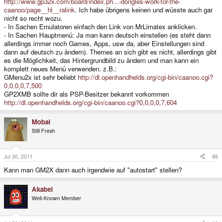
http://www.gp32x.com/board/index.ph...-dongles-work-for-the-
caanoo/page__hl__ralink
. Ich habe übrigens keinen und wüsste auch gar
nicht so recht wozu.
- In Sachen Emulatoren einfach den Link von MrLimatex anklicken.
- In Sachen Hauptmenü: Ja man kann deutsch einstellen (es steht dann
allerdings immer noch Games, Apps, usw da, aber Einstellungen sind
dann auf deutsch zu ändern). Themes an sich gibt es nicht, allerdings gibt
es die Möglichkeit, das Hintergrundbild zu ändern und man kann ein
komplett neues Menü verwenden. z.B.:
GMenu2x ist sehr beliebt
http://dl.openhandhelds.org/cgi-bin/caanoo.cgi?
0,0,0,0,7,500
GP2XMB sollte dir als PSP-Besitzer bekannt vorkommen
http://dl.openhandhelds.org/cgi-bin/caanoo.cgi?0,0,0,0,7,604
Mobai
Still Fresh
Jul 30, 2011
#8
Kann man GM2X dann auch irgendwie auf "autostart" stellen?
Akabei
Well-Known Member