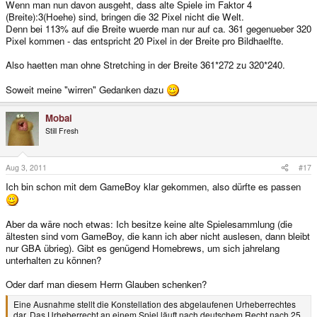
Wenn man nun davon ausgeht, dass alte Spiele im Faktor 4
(Breite):3(Hoehe) sind, bringen die 32 Pixel nicht die Welt.
Denn bei 113% auf die Breite wuerde man nur auf ca. 361 gegenueber 320
Pixel kommen - das entspricht 20 Pixel in der Breite pro Bildhaelfte.
Also haetten man ohne Stretching in der Breite 361*272 zu 320*240.
Soweit meine "wirren" Gedanken dazu
Mobai
Still Fresh
Aug 3, 2011
#17
Ich bin schon mit dem GameBoy klar gekommen, also dürfte es passen
Aber da wäre noch etwas: Ich besitze keine alte Spielesammlung (die
ältesten sind vom GameBoy, die kann ich aber nicht auslesen, dann bleibt
nur GBA übrieg). Gibt es genügend Homebrews, um sich jahrelang
unterhalten zu können?
Oder darf man diesem Herrn Glauben schenken?
Eine Ausnahme stellt die Konstellation des abgelaufenen Urheberrechtes
dar. Das Urheberrecht an einem Spiel läuft nach deutschem Recht nach 25