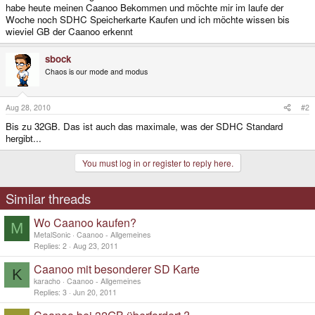
habe heute meinen Caanoo Bekommen und möchte mir im laufe der
Woche noch SDHC Speicherkarte Kaufen und ich möchte wissen bis
wieviel GB der Caanoo erkennt
sbock
Chaos is our mode and modus
Aug 28, 2010
#2
Bis zu 32GB. Das ist auch das maximale, was der SDHC Standard
hergibt...
You must log in or register to reply here.
Similar threads
Wo Caanoo kaufen?
M
MetalSonic
Caanoo - Allgemeines
Replies
2
Aug 23, 2011
Caanoo mit besonderer SD Karte
K
karacho
Caanoo - Allgemeines
Replies
3
Jun 20, 2011