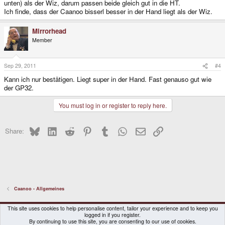
unten) als der Wiz, darum passen beide gleich gut in die HT.
Ich finde, dass der Caanoo bisserl besser in der Hand liegt als der Wiz.
Mirrorhead
Member
Sep 29, 2011
#4
Kann ich nur bestätigen. Liegt super in der Hand. Fast genauso gut wie
der GP32.
You must log in or register to reply here.
Bluesky
LinkedIn
Reddit
Pinterest
Tumblr
WhatsApp
Email
Link
Share:
Caanoo - Allgemeines
DragonBox Pyra
English (US)
This site uses cookies to help personalise content, tailor your experience and to keep you
logged in if you register.
Contact us
Terms and rules
Privacy policy
Help
Home
By continuing to use this site, you are consenting to our use of cookies.