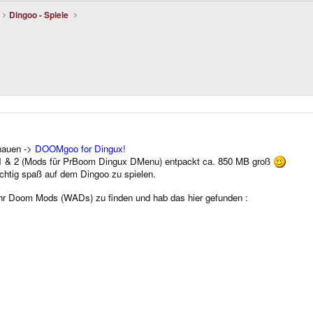
Dingoo - Spiele
chauen ->
DOOMgoo for Dingux!
m 1 & 2 (Mods für PrBoom Dingux DMenu) entpackt ca. 850 MB groß
ichtig spaß auf dem Dingoo zu spielen.
hr Doom Mods (WADs) zu finden und hab das hier gefunden :