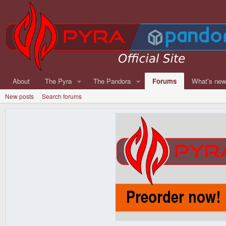
About
The Pyra
The Pandora
Forums
What's ne
New posts
Search forums