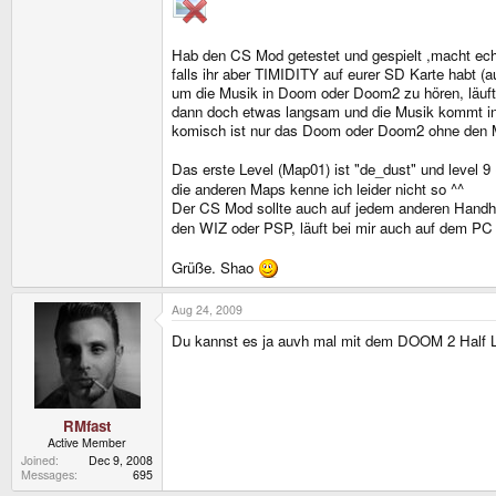
Hab den CS Mod getestet und gespielt ,macht ech
falls ihr aber TIMIDITY auf eurer SD Karte habt (auf
um die Musik in Doom oder Doom2 zu hören, läu
dann doch etwas langsam und die Musik kommt ins s
komisch ist nur das Doom oder Doom2 ohne den Mo
Das erste Level (Map01) ist "de_dust" und level 9
die anderen Maps kenne ich leider nicht so ^^
Der CS Mod sollte auch auf jedem anderen Handhe
den WIZ oder PSP, läuft bei mir auch auf dem P
Grüße. Shao
Aug 24, 2009
Du kannst es ja auvh mal mit dem DOOM 2 Half
RMfast
Active Member
Joined
Dec 9, 2008
Messages
695