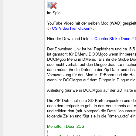
im Spiel
YouTube Video mit der selben Mod (WAD) gespielt a
<<
CS Video hier klicken
>>
Hier der Download Link ->
Counter-Strike Doom2 
Der Download Link ist bei Rapidshare und ca. 5
ist gamacht für DMenu DOOMgoo wenn ihr bereit
DOOMgoo Menü in DMenu, falls ihr die Große Do
oder nicht vorhabt auf den Dingoo drauf zu machen
dann müsst ihr die Daten in der Zip Datei und da
Vorausetzung für den Mod ist PrBoom und die H
wenn ihr DOOMgoo auf dem Dingoo in Dingux nich
Anleitung (nur wenn DOOMgoo auf der SD Karte ist
Die ZIP Datei auf eure SD Karte enpacken und den
nach dem entpacken geht in das Verzeichnis auf e
und editiert dort (mit Notepad) die Datei "counter-
folgende Zeilen und fügt sie in die "dmenu.cfg" ein
MenuItem Doom2CS
{