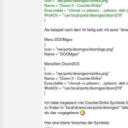
Icon = "res/ports/doomgoo/cstrike.png"
Name = "Doom II - Counter-Strike"
Executable = "chmod +x prboom ; ./prboom -deh cst
WorkDir = "/usr/local/ports/doomgoo/doom219"
}
Als beispiel nach dem ihr fertig seit mit eurer "d
Menu DOOMgoo
{
Icon = "res/ports/doomgoo/doomlogo.png"
Name = "DOOMgoo"
MenuItem Doom2CS
{
Icon = "res/ports/doomgoo/cstrike.png"
Name = "Doom II - Counter-Strike"
Executable = "chmod +x prboom ; ./prboom -deh cst
WorkDir = "/usr/local/ports/doomgoo/doom219"
}
Ich habe insgesamt vier Counter-Strike Symbole 
zu finden in "local\dmenu\res\ports\doomgoo\" fall
als das vorgegebene
Hier eine kleine Vorschau der Symbole: