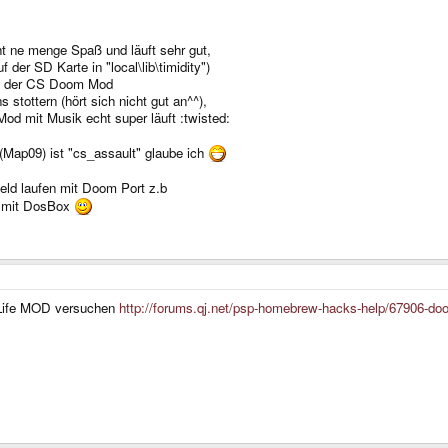
t ne menge Spaß und läuft sehr gut,
 der SD Karte in "local\lib\timidity")
ft der CS Doom Mod
tottern (hört sich nicht gut an^^),
d mit Musik echt super läuft :twisted:
 (Map09) ist "cs_assault" glaube ich
ld laufen mit Doom Port z.b
C mit DosBox
 Life MOD versuchen
http://forums.qj.net/psp-homebrew-hacks-help/67906-doo