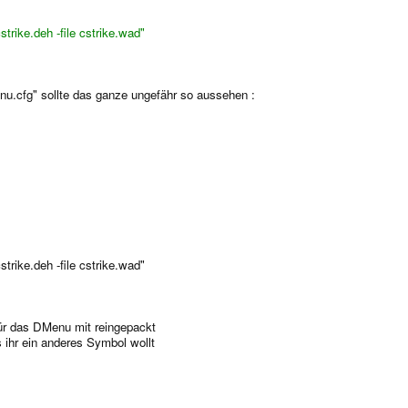
rike.deh -file cstrike.wad"
menu.cfg" sollte das ganze ungefähr so aussehen :
rike.deh -file cstrike.wad"
für das DMenu mit reingepackt
s ihr ein anderes Symbol wollt