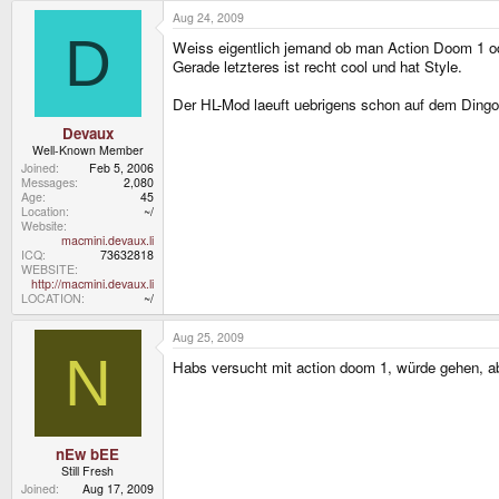
Aug 24, 2009
D
Weiss eigentlich jemand ob man Action Doom 1 o
Gerade letzteres ist recht cool und hat Style.
Der HL-Mod laeuft uebrigens schon auf dem Ding
Devaux
Well-Known Member
Joined
Feb 5, 2006
Messages
2,080
Age
45
Location
~/
Website
macmini.devaux.li
ICQ
73632818
WEBSITE
http://macmini.devaux.li
LOCATION
~/
Aug 25, 2009
N
Habs versucht mit action doom 1, würde gehen, abe
nEw bEE
Still Fresh
Joined
Aug 17, 2009