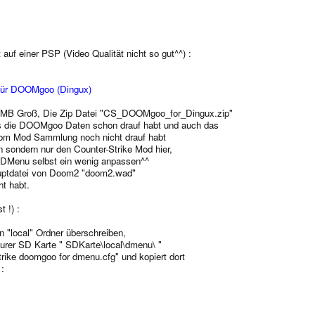
uf einer PSP (Video Qualität nicht so gut^^) :
für DOOMgoo (Dingux)
.5 MB Groß, Die Zip Datei "CS_DOOMgoo_for_Dingux.zip"
s die DOOMgoo Daten schon drauf habt und auch das
om Mod Sammlung noch nicht drauf habt
 sondern nur den Counter-Strike Mod hier,
s DMenu selbst ein wenig anpassen^^
auptdatei von Doom2 "doom2.wad"
t habt.
 !) :
 "local" Ordner überschreiben,
urer SD Karte " SDKarte\local\dmenu\ "
strike doomgoo for dmenu.cfg" und kopiert dort
 :