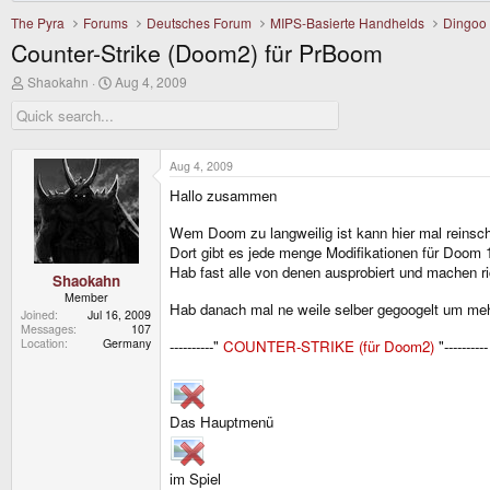
The Pyra
Forums
Deutsches Forum
MIPS-Basierte Handhelds
Dingoo
Counter-Strike (Doom2) für PrBoom
T
S
Shaokahn
Aug 4, 2009
h
t
r
a
e
r
a
t
d
d
Aug 4, 2009
s
a
Hallo zusammen
t
t
a
e
r
Wem Doom zu langweilig ist kann hier mal reins
t
Dort gibt es jede menge Modifikationen für Doo
e
Hab fast alle von denen ausprobiert und machen r
r
Shaokahn
Member
Hab danach mal ne weile selber gegoogelt um me
Joined
Jul 16, 2009
Messages
107
Location
Germany
----------"
COUNTER-STRIKE (für Doom2)
"----------
Das Hauptmenü
im Spiel