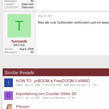
Messages
50
Location
Österreich
LOCATION
Österreich
Aug 23, 2011
T
Also der Link funktioniert nicht(mehr) und ich weis
Turrican2k
Still Fresh
Joined
Aug 8, 2008
Messages
50
Similar threads
HOW TO : prBOOM & FreeDOOM 0.4IWAD
I
infiltr8
Mar 20, 2006
F100/F200 FAQ - Alles über den gp2x
8
13K
Importierung von Counter Strike 2D
D
Das O
Jan 12, 2007
Ideen und Wünsche
9
3K
Prboom