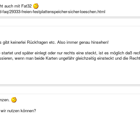
eht auch mit Fat32
faq/29333-freien-festplattenspeicher-sicher-loeschen.html
s gibt keinerlei Rückfragen etc. Also immer genau hinsehen!
tartet und später einlegt oder nur rechts eine steckt, ist es möglich daß rec
ieren, wenn man beide Karten ungefähr gleichzeitig einsteckt und die Rechte
änzen.
 wir nutzen können?