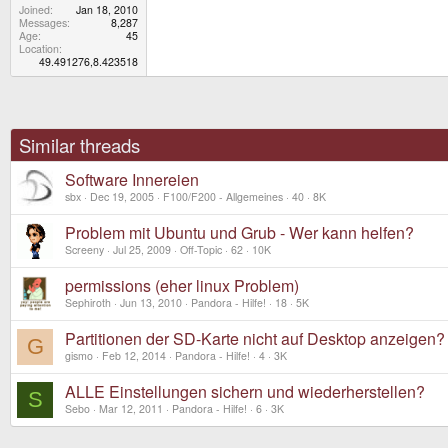
Joined
Jan 18, 2010
Messages
8,287
Age
45
Location
49.491276,8.423518
Similar threads
Software Innereien
sbx
Dec 19, 2005
F100/F200 - Allgemeines
40
8K
Problem mit Ubuntu und Grub - Wer kann helfen?
Screeny
Jul 25, 2009
Off-Topic
62
10K
permissions (eher linux Problem)
Sephiroth
Jun 13, 2010
Pandora - Hilfe!
18
5K
Partitionen der SD-Karte nicht auf Desktop anzeigen?
G
gismo
Feb 12, 2014
Pandora - Hilfe!
4
3K
ALLE Einstellungen sichern und wiederherstellen?
S
Sebo
Mar 12, 2011
Pandora - Hilfe!
6
3K