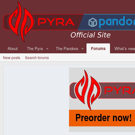
About
The Pyra
The Pandora
Forums
What's ne
New posts
Search forums