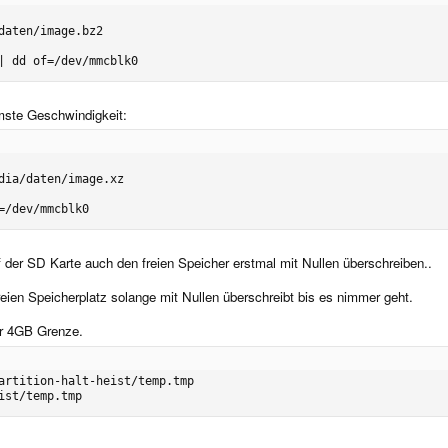
aten/image.bz2

| dd of=/dev/mmcblk0
ste Geschwindigkeit:
dia/daten/image.xz

=/dev/mmcblk0
 der SD Karte auch den freien Speicher erstmal mit Nullen überschreiben..
reien Speicherplatz solange mit Nullen überschreibt bis es nimmer geht.
er 4GB Grenze.
artition-halt-heist/temp.tmp

ist/temp.tmp