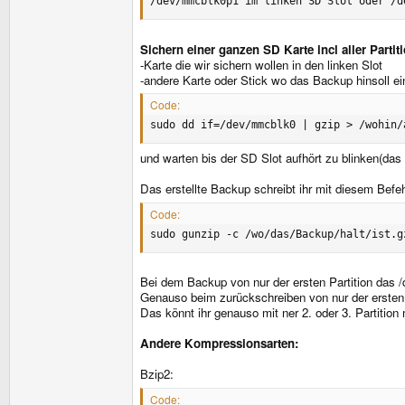
/dev/mmcblk0p1 im linken SD Slot oder /d
Sichern einer ganzen SD Karte incl aller Partit
-Karte die wir sichern wollen in den linken Slot
-andere Karte oder Stick wo das Backup hinsoll e
Code:
sudo dd if=/dev/mmcblk0 | gzip > /wohin/
und warten bis der SD Slot aufhört zu blinken(da
Das erstellte Backup schreibt ihr mit diesem Befeh
Code:
sudo gunzip -c /wo/das/Backup/halt/ist.g
Bei dem Backup von nur der ersten Partition das
Genauso beim zurückschreiben von nur der ersten 
Das könnt ihr genauso mit ner 2. oder 3. Partit
Andere Kompressionsarten:
Bzip2:
Code: