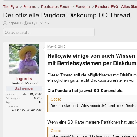
The Pyra
Forums
Deutsches Forum
Pandora
Pandora FAQ - Alles übe
Der offizielle Pandora Diskdump DD Thread
T
S
ingoreis
May 8, 2015
h
t
r
a
e
r
a
t
d
d
May 8, 2015
s
a
Hallo,wie einige von euch Wissen 
t
t
a
e
mit Betriebsystemen per Diskdum
r
t
e
Dieser Thread soll die Möglichkeiten mit DiskDu
r
ingoreis
ermöglichen ganz leicht Backups zu erstellen vo
Hardcore Member
Staff member
Die Pandora hat ja zwei SD Kartenslots.
Joined
Jan 18, 2010
Messages
8,287
Code:
Age
45
Location
Der Linke ist /dev/mmcblk0 und der Recht
49.491276,8.423518
Wenn eine SD Karte mehrere Partitionen hat und ich
Code: