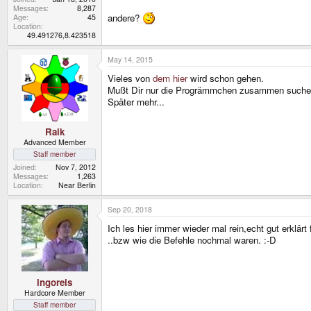
Messages
8,287
andere?
Age
45
Location
49.491276,8.423518
May 14, 2015
Vieles von
dem hier
wird schon gehen.
Mußt Dir nur die Progrämmchen zusammen suche
Später mehr...
Raik
Advanced Member
Staff member
Joined
Nov 7, 2012
Messages
1,263
Location
Near Berlin
Sep 20, 2018
Ich les hier immer wieder mal rein,echt gut erklä
..bzw wie die Befehle nochmal waren. :-D
ingoreis
Hardcore Member
Staff member