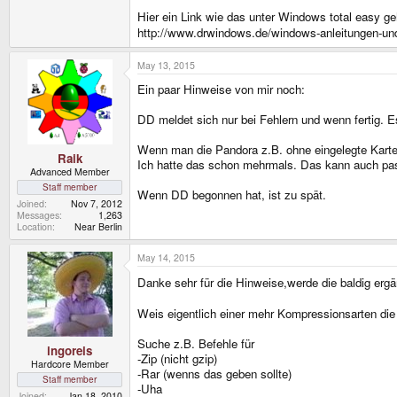
Hier ein Link wie das unter Windows total easy g
http://www.drwindows.de/windows-anleitungen-und-
May 13, 2015
Ein paar Hinweise von mir noch:
DD meldet sich nur bei Fehlern und wenn fertig. E
Wenn man die Pandora z.B. ohne eingelegte Karte s
Raik
Ich hatte das schon mehrmals. Das kann auch pass
Advanced Member
Staff member
Wenn DD begonnen hat, ist zu spät.
Joined
Nov 7, 2012
Messages
1,263
Location
Near Berlin
May 14, 2015
Danke sehr für die Hinweise,werde die baldig erg
Weis eigentlich einer mehr Kompressionsarten die
Suche z.B. Befehle für
ingoreis
-Zip (nicht gzip)
Hardcore Member
-Rar (wenns das geben sollte)
Staff member
-Uha
Joined
Jan 18, 2010