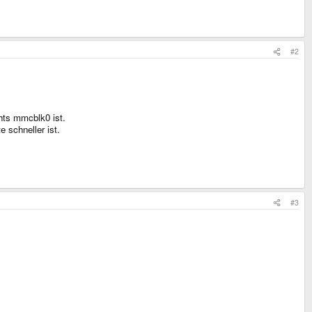
#2
hts mmcblk0 ist.
 schneller ist.
#3