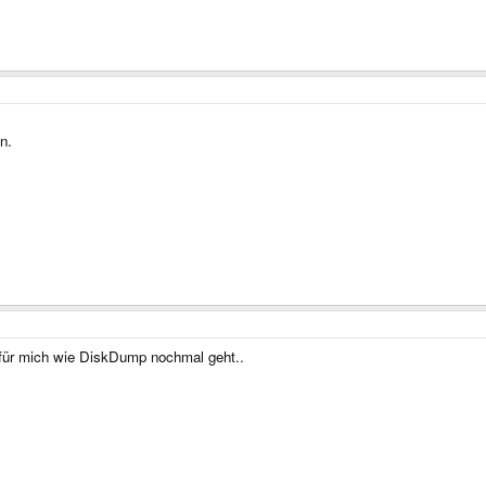
n.
rt für mich wie DiskDump nochmal geht..