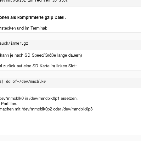
ev/mmcblk1p1 im rechtem SD Slot
ionen als komprimierte gzip Datei:
instecken und im Terminal:
auch/immer.gz
s kann je nach SD Speed/Größe lange dauern)
l zurück auf eine SD Karte im linken Slot:
z| dd of=/dev/mmcblk0
 /dev/mmcblk0 in /dev/mmcblk0p1 ersetzen.
Partition.
ion machen mit /dev/mmcblk0p2 oder /dev/mmcblk0p3