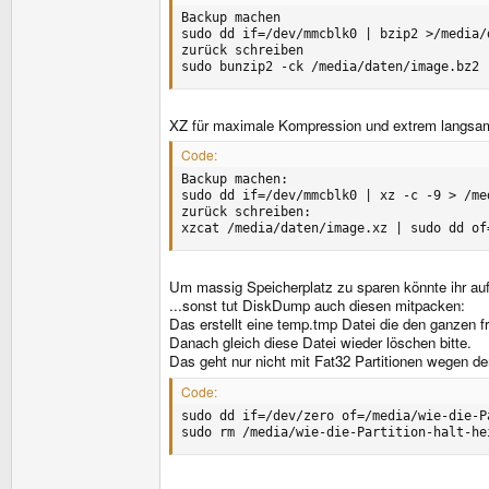
Backup machen

sudo dd if=/dev/mmcblk0 | bzip2 >/media/d
zurück schreiben

sudo bunzip2 -ck /media/daten/image.bz2 
XZ für maximale Kompression und extrem langsam
Code:
Backup machen:

sudo dd if=/dev/mmcblk0 | xz -c -9 > /me
zurück schreiben:

xzcat /media/daten/image.xz | sudo dd of
Um massig Speicherplatz zu sparen könnte ihr auf
...sonst tut DiskDump auch diesen mitpacken:
Das erstellt eine temp.tmp Datei die den ganzen f
Danach gleich diese Datei wieder löschen bitte.
Das geht nur nicht mit Fat32 Partitionen wegen d
Code:
sudo dd if=/dev/zero of=/media/wie-die-P
sudo rm /media/wie-die-Partition-halt-he