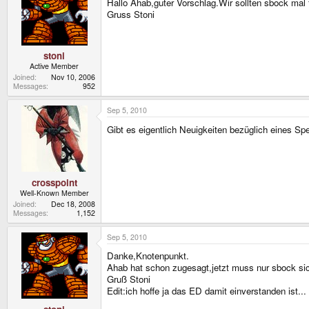
Hallo Ahab,guter Vorschlag.Wir sollten sbock ma
Gruss Stoni
stoni
Active Member
Joined
Nov 10, 2006
Messages
952
Sep 5, 2010
Gibt es eigentlich Neuigkeiten bezüglich eines S
crosspoint
Well-Known Member
Joined
Dec 18, 2008
Messages
1,152
Sep 5, 2010
Danke,Knotenpunkt.
Ahab hat schon zugesagt,jetzt muss nur sbock sic
Gruß Stoni
Edit:ich hoffe ja das ED damit einverstanden ist...