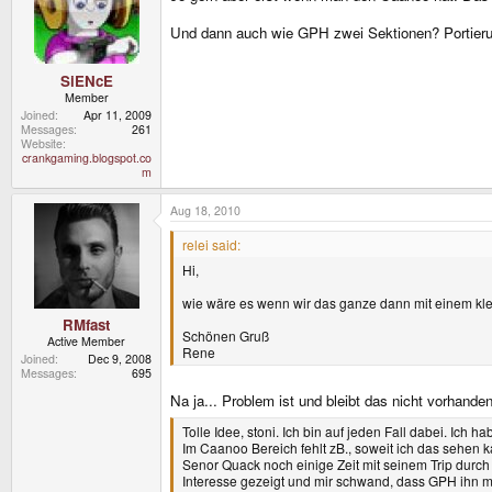
Und dann auch wie GPH zwei Sektionen? Portier
SiENcE
Member
Joined
Apr 11, 2009
Messages
261
Website
crankgaming.blogspot.co
m
Aug 18, 2010
relei said:
Hi,
wie wäre es wenn wir das ganze dann mit einem k
RMfast
Schönen Gruß
Active Member
Rene
Joined
Dec 9, 2008
Messages
695
Na ja... Problem ist und bleibt das nicht vorha
Tolle Idee, stoni. Ich bin auf jeden Fall dabei. Ich
Im Caanoo Bereich fehlt zB., soweit ich das sehen k
Senor Quack noch einige Zeit mit seinem Trip durch 
Interesse gezeigt und mir schwand, dass GPH ihn mögl