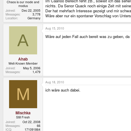
Im Caanoo Bereich fehlt zB., soweit ich das sehen
Chaos is our mode and
nichts. Da Senor Quack noch einige Zeit mit seine
modus
Der hat mehrfach Interesse gezeigt und mir schwand
Joined
Dec 22, 2005
Messages
3,778
Wäre aber nur ein spontaner Vorschlag von Unterst
Location
Germany
Aug 15, 2010
A
Wäre auf jeden Fall auch bereit was zu geben, da 
Ahab
Well-Known Member
Joined
May 5, 2006
Messages
1,479
Aug 18, 2010
M
ich wäre auch dabei.
Mischka
Still Fresh
Joined
Oct 22, 2008
Messages
66
ICQ
171091864