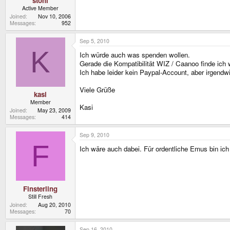
stoni
Active Member
Joined
Nov 10, 2006
Messages
952
Sep 5, 2010
K
Ich würde auch was spenden wollen.
Gerade die Kompatibilität WIZ / Caanoo finde ich 
Ich habe leider kein Paypal-Account, aber irgend
Viele Grüße
kasi
Member
Kasi
Joined
May 23, 2009
Messages
414
Sep 9, 2010
F
Ich wäre auch dabei. Für ordentliche Emus bin ich
Finsterling
Still Fresh
Joined
Aug 20, 2010
Messages
70
Sep 16, 2010