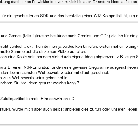
zung durch einen Entwicklerfond von mir, ich bin auch für andere Ideen auf jeden 
für ein geschustertes SDK und das herstellen einer WIZ Kompatibilität, um
en und Games (falls interesse bestünde auch Comics und CDs) die ich für di
nicht schlecht, evtl. könnte man ja beides kombinieren, ersteinmal ein wen
elte Summe auf die einzelnen Plätze aufteilen.
infach eine Kopie sein sondern sich durch eigene Ideen abgrenzen, z.B. ein
 so z.B. einen N64-Emulator, für den eine gewisse Siegprämie ausgeschrieben
ondern beim nächsten Wettbewerb wieder mit drauf gerechnet.
bis zum Wettbewerb keins geben sollte.
nderen für Ihre Ideen genutzt werden kann.7
Zufallspartikel in mein Hirn schwirrten :-D
rauen, würde mich aber auch selbst anbieten dies zu tun oder unseren lieben