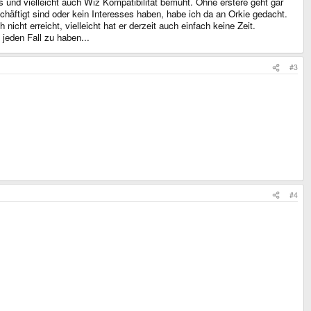
 und vielleicht auch Wiz Kompatibilität bemüht. Ohne erstere geht gar
häftigt sind oder kein Interesses haben, habe ich da an Orkie gedacht.
cht erreicht, vielleicht hat er derzeit auch einfach keine Zeit.
jeden Fall zu haben...
#3
#4