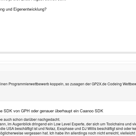
ung und Eigenentwicklung?
leinen Programmierwettbewerb koppeln, so zusagen der GP2X.de Codeing Wettbe
ndene SDK von GPH oder genauer überhaupt ein Caanoo SDK
 habe auch schon darüber nachgedacht.
ann, im Augenblick dringend ein Low Level Experte, der sich um Toolchains und vie
die USA beschäftigt ist und Notaz, Exophase und DJ Willis beschäftigt sind oder k
icherweise vergessen hat. Ich habe ihn allerdings noch nicht erreicht, vielleicht h