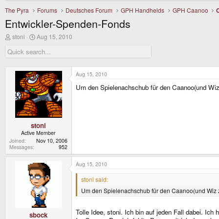
The Pyra
Forums
Deutsches Forum
GPH Handhelds
GPH Caanoo
Entwickler-Spenden-Fonds
T
S
stoni
Aug 15, 2010
h
t
r
a
e
r
a
t
d
d
Aug 15, 2010
s
a
Um den Spielenachschub für den Caanoo(und Wiz zu
t
t
a
e
r
t
e
r
stoni
Active Member
Joined
Nov 10, 2006
Messages
952
Aug 15, 2010
stoni said:
Um den Spielenachschub für den Caanoo(und Wiz zu 
Tolle Idee, stoni. Ich bin auf jeden Fall dabei. I
sbock