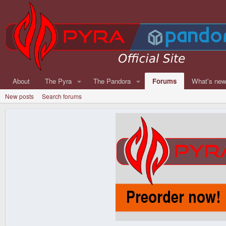
About
The Pyra
The Pandora
Forums
What's ne
New posts
Search forums