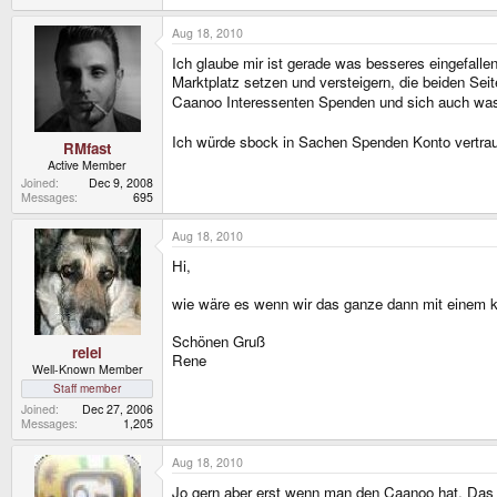
Aug 18, 2010
Ich glaube mir ist gerade was besseres eingefall
Marktplatz setzen und versteigern, die beiden Se
Caanoo Interessenten Spenden und sich auch was
Ich würde sbock in Sachen Spenden Konto vertraue
RMfast
Active Member
Joined
Dec 9, 2008
Messages
695
Aug 18, 2010
Hi,
wie wäre es wenn wir das ganze dann mit einem 
Schönen Gruß
relei
Rene
Well-Known Member
Staff member
Joined
Dec 27, 2006
Messages
1,205
Aug 18, 2010
Jo gern aber erst wenn man den Caanoo hat. Das w