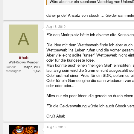
Wäre aber nur ein spontaner Vorschlag von Unterstüt
daher ja der Ansatz von sbock ….Gelder sammeln 
Aug 18, 2010
A
Für den Marktplatz hätte ich diverse alte Konsol
Die Idee mit dem Wettbewerb finde ich aber auch 
Wettbewerb ins Leben rufen und die vorher gesamm
Aber vielleicht sollte "unser" Wettbewerb nicht e
Ahab
oder für die kurioseste Idee.
Well-Known Member
Man könnte auch einen "heiligen Gral" einrichten,
Joined
May 5, 2006
lauffähig sein wird die Summe nicht ausgezahlt s
Messages
1,479
Oder erstmal einen Preis für ein SDK, sofern es 
Oder für ein Gameengine die dann wiederum von a
oder oder oder....
Alles nur ein paar Ideen die gerade so durch einen 
Für die Geldverwaltung würde ich auch Sbock vert
Gruß Ahab
Aug 18, 2010