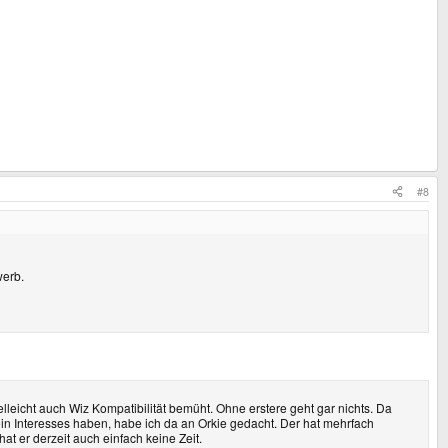
#8
werb.
lleicht auch Wiz Kompatibilität bemüht. Ohne erstere geht gar nichts. Da
ein Interesses haben, habe ich da an Orkie gedacht. Der hat mehrfach
at er derzeit auch einfach keine Zeit.