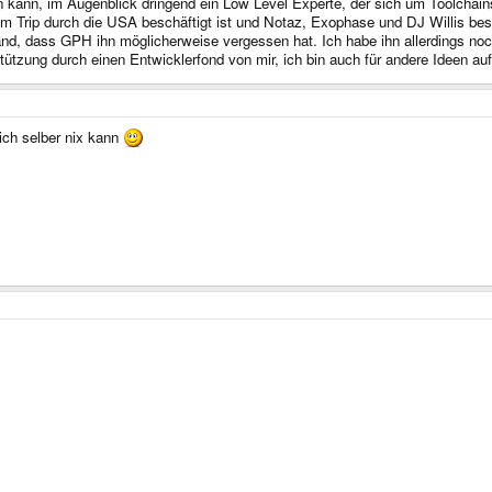
 kann, im Augenblick dringend ein Low Level Experte, der sich um Toolchains
m Trip durch die USA beschäftigt ist und Notaz, Exophase und DJ Willis besc
, dass GPH ihn möglicherweise vergessen hat. Ich habe ihn allerdings noch ni
ützung durch einen Entwicklerfond von mir, ich bin auch für andere Ideen auf 
ich selber nix kann