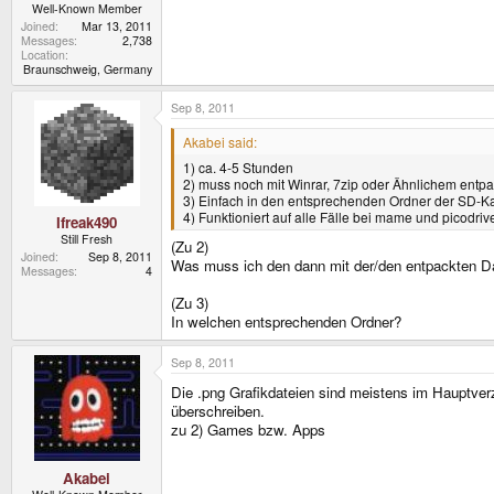
Well-Known Member
Joined
Mar 13, 2011
Messages
2,738
Location
Braunschweig, Germany
Sep 8, 2011
Akabei said:
1) ca. 4-5 Stunden
2) muss noch mit Winrar, 7zip oder Ähnlichem entpa
3) Einfach in den entsprechenden Ordner der SD-Ka
4) Funktioniert auf alle Fälle bei mame und picodriv
Ifreak490
Still Fresh
(Zu 2)
Joined
Sep 8, 2011
Was muss ich den dann mit der/den entpackten D
Messages
4
(Zu 3)
In welchen entsprechenden Ordner?
Sep 8, 2011
Die .png Grafikdateien sind meistens im Hauptve
überschreiben.
zu 2) Games bzw. Apps
Akabei