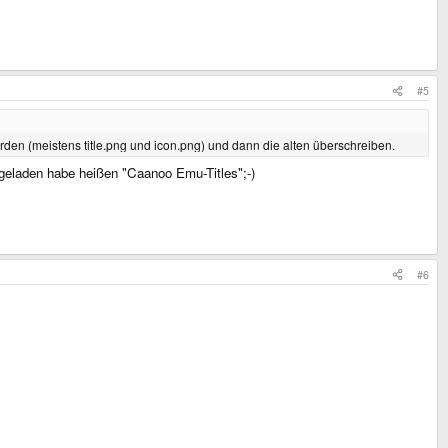
#5
en (meistens title.png und icon.png) und dann die alten überschreiben.
ergeladen habe heißen "Caanoo Emu-Titles";-)
#6