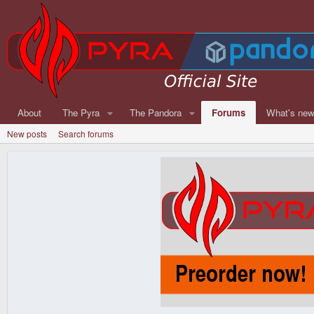
About
The Pyra
The Pandora
Forums
What's ne
New posts
Search forums