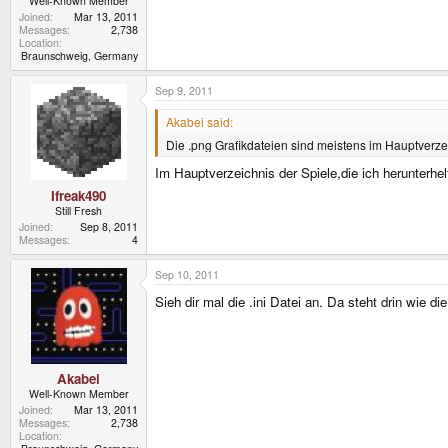
Well-Known Member
Joined
Mar 13, 2011
Messages
2,738
Location
Braunschweig, Germany
Sep 9, 2011
Akabei said:
Die .png Grafikdateien sind meistens im Hauptverz
Im Hauptverzeichnis der Spiele,die ich herunterhel
Ifreak490
Still Fresh
Joined
Sep 8, 2011
Messages
4
Sep 10, 2011
Sieh dir mal die .ini Datei an. Da steht drin wie d
Akabei
Well-Known Member
Joined
Mar 13, 2011
Messages
2,738
Location