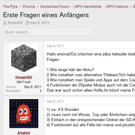
The Pyra
Forums
Deutsches Forum
GPH Handhelds
GPH Caanoo
Erste Fragen eines Anfängers
T
S
Ifreak490
Sep 8, 2011
h
t
r
a
e
r
a
t
d
d
Sep 8, 2011
s
a
Hallo erstmal!Da ichschon eine p&|a hatte(die leide
t
t
a
e
Fragen:
r
t
1.Wie lange hält der Akku?
e
2.Wie installiert man alternative Titlebars?Ich h
r
Ifreak490
3.Wie installiert man Spiele und Apps auf dem C
Still Fresh
4.Funktioniert der 2Spieler Modus auch mit der 
Joined
Sep 8, 2011
Das war auch schon alles.Hoffe,ihr könnt meine F
Messages
4
Sep 8, 2011
1) ca. 4-5 Stunden
2) muss noch mit Winrar, 7zip oder Ähnlichem ent
3) Einfach in den entsprechenden Ordner der SD-K
4) Funktioniert auf alle Fälle bei mame und picodri
Akabei