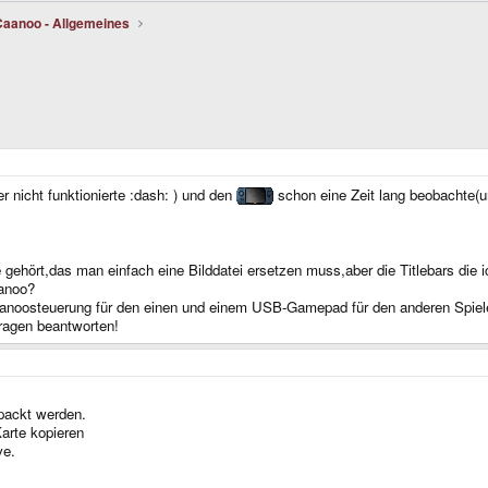
Caanoo - Allgemeines
r nicht funktionierte :dash: ) und den
schon eine Zeit lang beobachte(un
abe gehört,das man einfach eine Bilddatei ersetzen muss,aber die Titlebars d
aanoo?
Caanoosteuerung für den einen und einem USB-Gamepad für den anderen Spiel
ragen beantworten!
packt werden.
arte kopieren
ve.