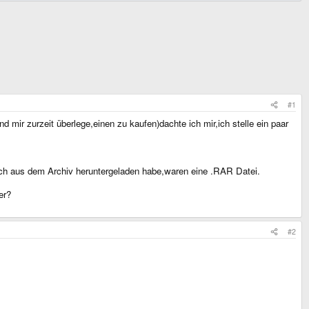
#1
d mir zurzeit überlege,einen zu kaufen)dachte ich mir,ich stelle ein paar
ie ich aus dem Archiv heruntergeladen habe,waren eine .RAR Datei.
er?
#2