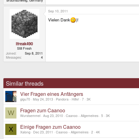
Braunschweig, Germany
Sep 10, 2011
Vielen Dank
)!
Ifreak490
Still Fresh
Joined
Sep 8, 2011
Messages
4
Similar threads
Vier Fragen eines Anfängers
gigu70
May 24, 2013
Pandora - Hilfe!
7
3K
Fragen zum Caanoo
W
Wurstsemmel
Aug 23, 2010
Caanoo - Allgemeines
5
3K
Einige Fragen zum Caanoo
X
Xalong
Dec 23, 2011
Caanoo - Allgemeines
2
4K