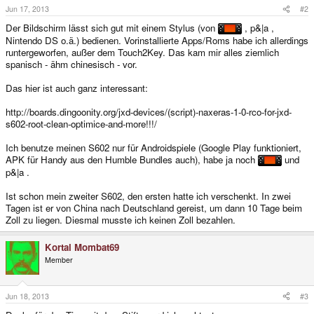
Jun 17, 2013
#2
Der Bildschirm lässt sich gut mit einem Stylus (von
, p&|a ,
Nintendo DS o.ä.) bedienen. Vorinstallierte Apps/Roms habe ich allerdings
runtergeworfen, außer dem Touch2Key. Das kam mir alles ziemlich
spanisch - ähm chinesisch - vor.
Das hier ist auch ganz interessant:
http://boards.dingoonity.org/jxd-devices/(script)-naxeras-1-0-rco-for-jxd-
s602-root-clean-optimice-and-more!!!/
Ich benutze meinen S602 nur für Androidspiele (Google Play funktioniert,
APK für Handy aus den Humble Bundles auch), habe ja noch
und
p&|a .
Ist schon mein zweiter S602, den ersten hatte ich verschenkt. In zwei
Tagen ist er von China nach Deutschland gereist, um dann 10 Tage beim
Zoll zu liegen. Diesmal musste ich keinen Zoll bezahlen.
Kortal Mombat69
Member
Jun 18, 2013
#3