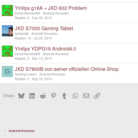
Yinlips g18A + JXD 602 Problem
Kortal Mombat69
Android-Konsolen
Replies
2
Dec 30, 2013
JXD S7300 Gaming Tablet
farlowella
Android-Konsolen
Replies
14
Jul 25, 2013
Yinlips YDPG19 Android4.0
Kortal Mombat69
Android-Konsolen
Replies
2
Mar 13, 2013
JXD S7800B von seiner offiziellen Online-Shop
G
Gaming-Leben
Android-Konsolen
Replies
2
Aug 16, 2014
Bluesky
LinkedIn
Reddit
Pinterest
Tumblr
WhatsApp
Email
Link
Share:
Android-Konsolen