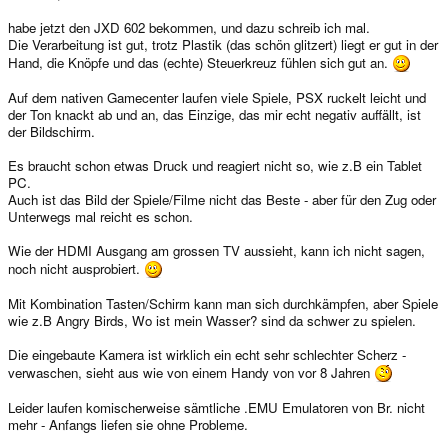
habe jetzt den JXD 602 bekommen, und dazu schreib ich mal.
Die Verarbeitung ist gut, trotz Plastik (das schön glitzert) liegt er gut in der
Hand, die Knöpfe und das (echte) Steuerkreuz fühlen sich gut an.
Auf dem nativen Gamecenter laufen viele Spiele, PSX ruckelt leicht und
der Ton knackt ab und an, das Einzige, das mir echt negativ auffällt, ist
der Bildschirm.
Es braucht schon etwas Druck und reagiert nicht so, wie z.B ein Tablet
PC.
Auch ist das Bild der Spiele/Filme nicht das Beste - aber für den Zug oder
Unterwegs mal reicht es schon.
Wie der HDMI Ausgang am grossen TV aussieht, kann ich nicht sagen,
noch nicht ausprobiert.
Mit Kombination Tasten/Schirm kann man sich durchkämpfen, aber Spiele
wie z.B Angry Birds, Wo ist mein Wasser? sind da schwer zu spielen.
Die eingebaute Kamera ist wirklich ein echt sehr schlechter Scherz -
verwaschen, sieht aus wie von einem Handy von vor 8 Jahren
Leider laufen komischerweise sämtliche .EMU Emulatoren von Br. nicht
mehr - Anfangs liefen sie ohne Probleme.