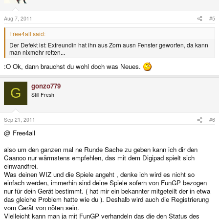
Aug 7, 2011
#5
Free4all said:
Der Defekt ist: Exfreundin hat ihn aus Zorn ausn Fenster geworfen, da kann
man nixmehr retten...
:O Ok, dann brauchst du wohl doch was Neues.
gonzo779
G
Still Fresh
Sep 21, 2011
#6
@ Free4all
also um den ganzen mal ne Runde Sache zu geben kann ich dir den
Caanoo nur wärmstens empfehlen, das mit dem Digipad spielt sich
einwandfrei.
Was deinen WIZ und die Spiele angeht , denke ich wird es nicht so
einfach werden, immerhin sind deine Spiele sofern von FunGP bezogen
nur für dein Gerät bestimmt. ( hat mir ein bekannter mitgeteilt der in etwa
das gleiche Problem hatte wie du ). Deshalb wird auch die Registrierung
vom Gerät von nöten sein.
Vielleicht kann man ja mit FunGP verhandeln das die den Status des