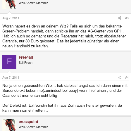
Well-Known Member
Aug 7, 2011
#3
Woran hapert es denn an deinem Wiz? Falls es sich um das bekannte
Screen-Problem handelt, dann schicke ihn an das AS-Center von GPH.
Hab ich auch so gemacht und die Reparatur hat mich, trotz abgelaufener
Garantie, nur 30 Euro gekostet. Das ist jedenfalls günstiger als einen
neuen Handheld zu kaufen.
Free4all
F
Still Fresh
Aug 7, 2011
#4
Nunja einen gebrauchten Wiz... hab da bissi angst das ich dann einen mit
Screendefekt bekomme(zumindest bei ebay) wenn hier einen , und der
Caanoo ist momentan echt billig
Der Defekt ist: Exfreundin hat ihn aus Zorn ausn Fenster geworfen, da
kann man nixmehr retten...
crosspoint
Well-Known Member