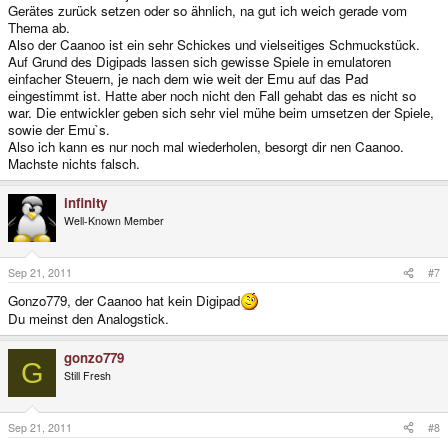
Gerätes zurück setzen oder so ähnlich, na gut ich weich gerade vom
Thema ab.
Also der Caanoo ist ein sehr Schickes und vielseitiges Schmuckstück.
Auf Grund des Digipads lassen sich gewisse Spiele in emulatoren
einfacher Steuern, je nach dem wie weit der Emu auf das Pad
eingestimmt ist. Hatte aber noch nicht den Fall gehabt das es nicht so
war. Die entwickler geben sich sehr viel mühe beim umsetzen der Spiele,
sowie der Emu`s.
Also ich kann es nur noch mal wiederholen, besorgt dir nen Caanoo.
Machste nichts falsch.
infinity
Well-Known Member
Sep 21, 2011
#7
Gonzo779, der Caanoo hat kein Digipad
Du meinst den Analogstick.
gonzo779
G
Still Fresh
Sep 21, 2011
#8