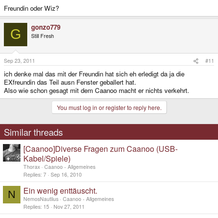
Freundin oder Wiz?
gonzo779
G
Still Fresh
Sep 23, 2011
#11
ich denke mal das mit der Freundin hat sich eh erledigt da ja die
EXfreundin das Teil ausn Fenster geballert hat.
Also wie schon gesagt mit dem Caanoo macht er nichts verkehrt.
You must log in or register to reply here.
Similar threads
[Caanoo]Diverse Fragen zum Caanoo (USB-
Kabel/Spiele)
Thorax
Caanoo - Allgemeines
Replies
7
Sep 16, 2010
Ein wenig enttäuscht.
N
NemosNautlius
Caanoo - Allgemeines
Replies
15
Nov 27, 2011