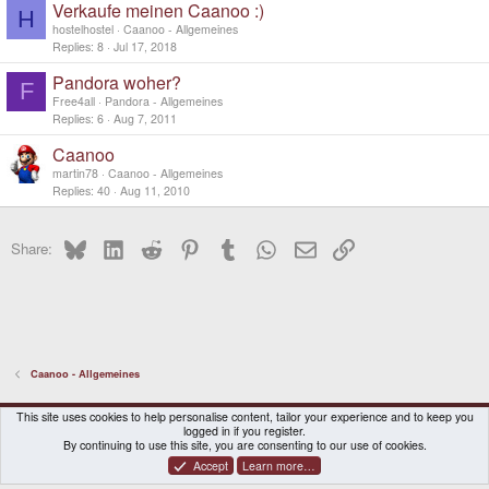
Verkaufe meinen Caanoo :)
H
hostelhostel
Caanoo - Allgemeines
Replies
8
Jul 17, 2018
Pandora woher?
F
Free4all
Pandora - Allgemeines
Replies
6
Aug 7, 2011
Caanoo
martin78
Caanoo - Allgemeines
Replies
40
Aug 11, 2010
Bluesky
LinkedIn
Reddit
Pinterest
Tumblr
WhatsApp
Email
Link
Share:
Caanoo - Allgemeines
DragonBox Pyra
English (US)
This site uses cookies to help personalise content, tailor your experience and to keep you
logged in if you register.
Contact us
Terms and rules
Privacy policy
Help
Home
By continuing to use this site, you are consenting to our use of cookies.
Accept
Learn more…
®
Community platform by XenForo
© 2010-2026 XenForo Ltd.
|
Certain add-on by SyTry.