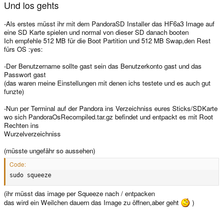
Und los gehts
-Als erstes müsst ihr mit dem PandoraSD Installer das HF6a3 Image auf
eine SD Karte spielen und normal von dieser SD danach booten
Ich empfehle 512 MB für die Boot Partition und 512 MB Swap,den Rest
fürs OS :yes:
-Der Benutzername sollte gast sein das Benutzerkonto gast und das
Passwort gast
(das waren meine Einstellungen mit denen ichs testete und es auch gut
funzte)
-Nun per Terminal auf der Pandora ins Verzeichniss eures Sticks/SDKarte
wo sich PandoraOsRecompiled.tar.gz befindet und entpackt es mit Root
Rechten ins
Wurzelverzeichniss
(müsste ungefähr so aussehen)
Code:
sudo squeeze
(ihr müsst das image per Squeeze nach / entpacken
das wird ein Weilchen dauern das Image zu öffnen,aber geht
)