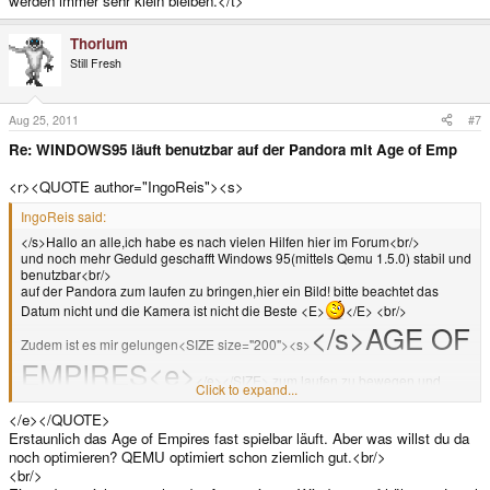
werden immer sehr klein bleiben.</t>
Thorium
Still Fresh
Aug 25, 2011
#7
Re: WINDOWS95 läuft benutzbar auf der Pandora mit Age of Emp
<r><QUOTE author="IngoReis"><s>
IngoReis said:
</s>Hallo an alle,ich habe es nach vielen Hilfen hier im Forum<br/>
und noch mehr Geduld geschafft Windows 95(mittels Qemu 1.5.0) stabil und
benutzbar<br/>
auf der Pandora zum laufen zu bringen,hier ein Bild! bitte beachtet das
Datum nicht und die Kamera ist nicht die Beste <E>
</E> <br/>
</s>AGE OF
Zudem ist es mir gelungen<SIZE size="200"><s>
EMPIRES<e>
</e></SIZE> zum laufen zu bewegen und
Click to expand...
überraschenderweise läuft es(noch ohne Optimierungen) fast spielbar.
<E>:yes:</E><e>
</e></QUOTE>
Erstaunlich das Age of Empires fast spielbar läuft. Aber was willst du da
noch optimieren? QEMU optimiert schon ziemlich gut.<br/>
<br/>