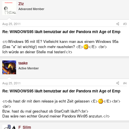
Ziz
Advanced Member
Aug 25, 2011
#3
Re: WINDOWS95 läuft benutzbar auf der Pandora mit Age of Emp
<r>Windows 95 mit IE? Vielleicht kann man aus einem Windows 95a
(Das "a" ist wichtig!) noch mehr rausholen? <E>
</E> <br/>
Ich würde an deiner Stelle mal testen!</r>
taake
Active Member
Aug 25, 2011
#4
Re: WINDOWS95 läuft benutzbar auf der Pandora mit Age of Emp
<r>du hast dir mit dem release ja echt Zeit gelassen <E>
</E><br/>
<br/>
Bzw. hast du mal geschaut ob StarCraft läuft?<br/>
Das wäre nen echter Grund meiner Pandora Win95 anzutun.</r>
F_Slim