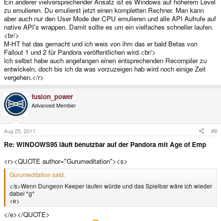
Ein anderer vielversprechender Ansatz ist es Windows auf höherem Level
zu emulieren. Du emulierst jetzt einen kompletten Rechner. Man kann
aber auch nur den User Mode der CPU emulieren und alle API Aufrufe auf
native API's wrappen. Damit sollte es um ein vielfaches schneller laufen.
<br/>
M-HT hat das gemacht und ich weis von ihm das er bald Betas von
Fallout 1 und 2 für Pandora veröffentlichen wird.<br/>
Ich selbst habe auch angefangen einen entsprechenden Recompiler zu
entwickeln, doch bis ich da was vorzuzeigen hab wird noch einige Zeit
vergehen.</r>
fusion_power
Advanced Member
Aug 25, 2011
#8
Re: WINDOWS95 läuft benutzbar auf der Pandora mit Age of Emp
<r><QUOTE author="Gurumeditation"><s>
Gurumeditation said:
</s>Wenn Dungeon Keeper laufen würde und das Spielbar wäre ich wieder
dabei *g*
<e>
</e></QUOTE>