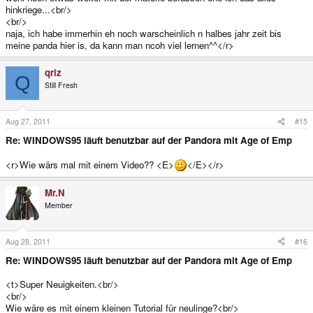
hinkriege...<br/>
<br/>
naja, ich habe immerhin eh noch warscheinlich n halbes jahr zeit bis
meine panda hier is, da kann man ncoh viel lernen^^</r>
qriz
Q
Still Fresh
Aug 27, 2011
#15
Re: WINDOWS95 läuft benutzbar auf der Pandora mit Age of Emp
<r>Wie wärs mal mit einem Video?? <E>
</E></r>
Mr.N
Member
Aug 28, 2011
#16
Re: WINDOWS95 läuft benutzbar auf der Pandora mit Age of Emp
<t>Super Neuigkeiten.<br/>
<br/>
Wie wäre es mit einem kleinen Tutorial für neulinge?<br/>