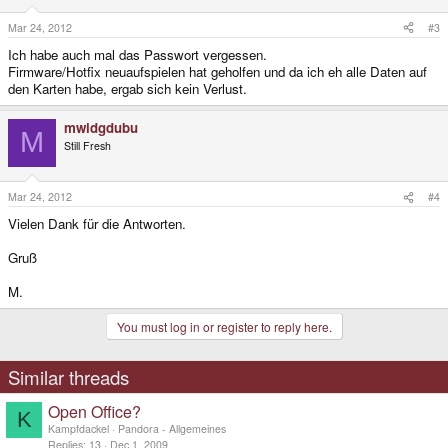
Mar 24, 2012
#3
Ich habe auch mal das Passwort vergessen.
Firmware/Hotfix neuaufspielen hat geholfen und da ich eh alle Daten auf
den Karten habe, ergab sich kein Verlust.
mwidgdubu
M
Still Fresh
Mar 24, 2012
#4
Vielen Dank für die Antworten.
Gruß
M.
You must log in or register to reply here.
Similar threads
Open Office?
K
Kampfdackel
Pandora - Allgemeines
Replies
13
Dec 1, 2009