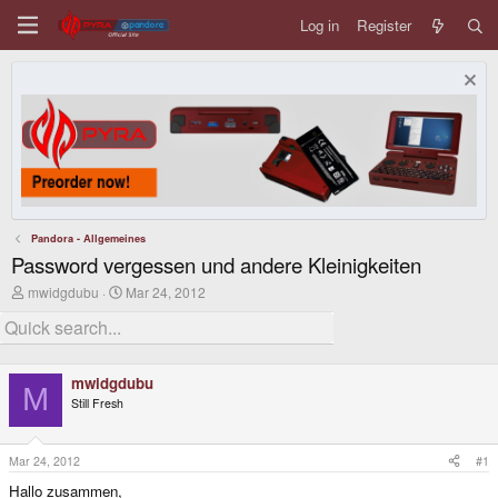
Log in
Register
Pandora - Allgemeines
Password vergessen und andere Kleinigkeiten
T
S
mwidgdubu
Mar 24, 2012
h
t
r
a
e
r
a
t
d
d
mwidgdubu
s
a
M
Still Fresh
t
t
a
e
r
t
Mar 24, 2012
#1
e
Hallo zusammen,
r