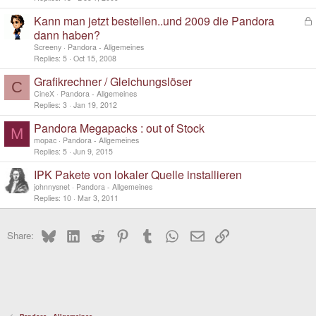
Kann man jetzt bestellen..und 2009 die Pandora
L
o
dann haben?
c
Screeny
Pandora - Allgemeines
k
Replies
5
Oct 15, 2008
e
d
Grafikrechner / Gleichungslöser
C
CineX
Pandora - Allgemeines
Replies
3
Jan 19, 2012
Pandora Megapacks : out of Stock
M
mopac
Pandora - Allgemeines
Replies
5
Jun 9, 2015
IPK Pakete von lokaler Quelle installieren
johnnysnet
Pandora - Allgemeines
Replies
10
Mar 3, 2011
Bluesky
LinkedIn
Reddit
Pinterest
Tumblr
WhatsApp
Email
Link
Share: