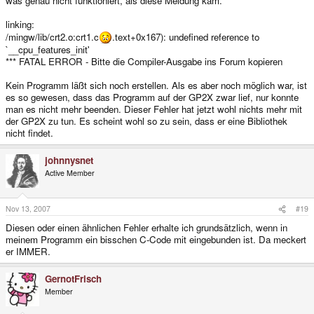
was genau nicht funktioniert, als diese Meldung kam.
linking:
/mingw/lib/crt2.o:crt1.c
.text+0x167): undefined reference to
`__cpu_features_init'
*** FATAL ERROR - Bitte die Compiler-Ausgabe ins Forum kopieren
Kein Programm läßt sich noch erstellen. Als es aber noch möglich war, ist
es so gewesen, dass das Programm auf der GP2X zwar lief, nur konnte
man es nicht mehr beenden. Dieser Fehler hat jetzt wohl nichts mehr mit
der GP2X zu tun. Es scheint wohl so zu sein, dass er eine Bibliothek
nicht findet.
johnnysnet
Active Member
Nov 13, 2007
#19
Diesen oder einen ähnlichen Fehler erhalte ich grundsätzlich, wenn in
meinem Programm ein bisschen C-Code mit eingebunden ist. Da meckert
er IMMER.
GernotFrisch
Member