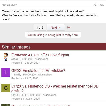
Nov 22, 2007
#20
Yikes! Kann mal jemand ein Beispiel-Projekt online stellen?
Welche Version habt ihr? Schon immer fleißig Live-Updates gemacht,
oder?
Last
1 of 3
Next
You must log in or register to reply here.
Similar threads
Firmware 4.0.0 für F-200 verfügbar
sbock
F100/F200 - Allgemeines
Replies
6
Dec 20, 2007
GP2X-Emulation für Entwickler?
1
1nf1n1ty
F100/F200 - Allgemeines
Replies
4
Jul 20, 2006
GP2X vs. Nintendo DS - welcher leistet mehr bei 3D
G
grafik ?
GP2X-USER
F100/F200 - Allgemeines
Replies
54
Aug 6, 2006