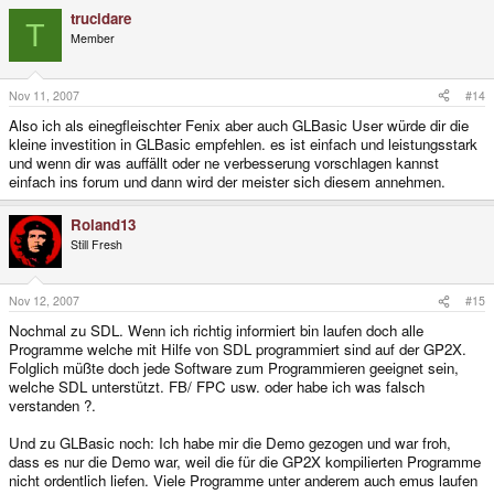
trucidare
T
Member
Nov 11, 2007
#14
Also ich als einegfleischter Fenix aber auch GLBasic User würde dir die
kleine investition in GLBasic empfehlen. es ist einfach und leistungsstark
und wenn dir was auffällt oder ne verbesserung vorschlagen kannst
einfach ins forum und dann wird der meister sich diesem annehmen.
Roland13
Still Fresh
Nov 12, 2007
#15
Nochmal zu SDL. Wenn ich richtig informiert bin laufen doch alle
Programme welche mit Hilfe von SDL programmiert sind auf der GP2X.
Folglich müßte doch jede Software zum Programmieren geeignet sein,
welche SDL unterstützt. FB/ FPC usw. oder habe ich was falsch
verstanden ?.
Und zu GLBasic noch: Ich habe mir die Demo gezogen und war froh,
dass es nur die Demo war, weil die für die GP2X kompilierten Programme
nicht ordentlich liefen. Viele Programme unter anderem auch emus laufen