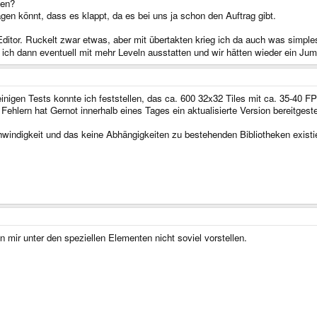
men?
gen könnt, dass es klappt, da es bei uns ja schon den Auftrag gibt.
tor. Ruckelt zwar etwas, aber mit übertakten krieg ich da auch was simples
te ich dann eventuell mit mehr Leveln ausstatten und wir hätten wieder ein 
igen Tests konnte ich feststellen, das ca. 600 32x32 Tiles mit ca. 35-40 FP
 Fehlern hat Gernot innerhalb eines Tages ein aktualisierte Version bereitgestel
windigkeit und das keine Abhängigkeiten zu bestehenden Bibliotheken existier
mir unter den speziellen Elementen nicht soviel vorstellen.