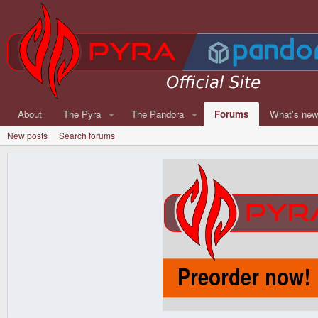
About
The Pyra
The Pandora
Forums
What's ne
New posts
Search forums