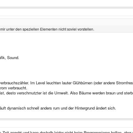
ir unter den speziellen Elementen nicht soviel vorstellen.
fik, Sound.
rbrauchszähler. Im Level leuchten lauter Glühbürnen (oder andere Stromfresse
trom verbraucht.
er ist, desto verschmutzter ist die Umwelt. Also Bäume werden braun und ste
läuft dynamisch schnell anders rum und der Hintergrund ändert sich.
 Zeit angeht und kann deshalb leider nicht beim Programmieren helfen, aber die