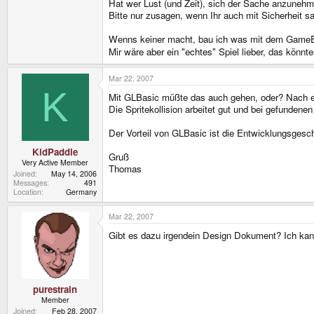
Hat wer Lust (und Zeit), sich der Sache anzuneh
Bitte nur zusagen, wenn Ihr auch mit Sicherheit sa
Wenns keiner macht, bau ich was mit dem GameEdi
Mir wäre aber ein "echtes" Spiel lieber, das könn
Mar 22, 2007
K
Mit GLBasic müßte das auch gehen, oder? Nach ein
Die Spritekollision arbeitet gut und bei gefundenen
Der Vorteil von GLBasic ist die Entwicklungsgesch
KidPaddle
Gruß
Very Active Member
Thomas
Joined
May 14, 2006
Messages
491
Location
Germany
Mar 22, 2007
Gibt es dazu irgendein Design Dokument? Ich kann 
purestrain
Member
Joined
Feb 28, 2007