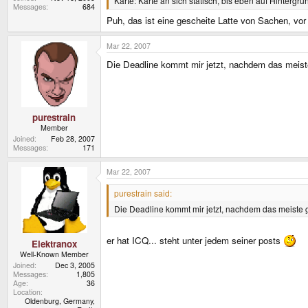
Karte: Karte an sich statisch, bis eben auf Hinterg
Messages
684
Puh, das ist eine gescheite Latte von Sachen, vo
Mar 22, 2007
Die Deadline kommt mir jetzt, nachdem das meiste g
purestrain
Member
Joined
Feb 28, 2007
Messages
171
Mar 22, 2007
purestrain said:
Die Deadline kommt mir jetzt, nachdem das meiste gek
er hat ICQ... steht unter jedem seiner posts
Elektranox
Well-Known Member
Joined
Dec 3, 2005
Messages
1,805
Age
36
Location
Oldenburg, Germany,