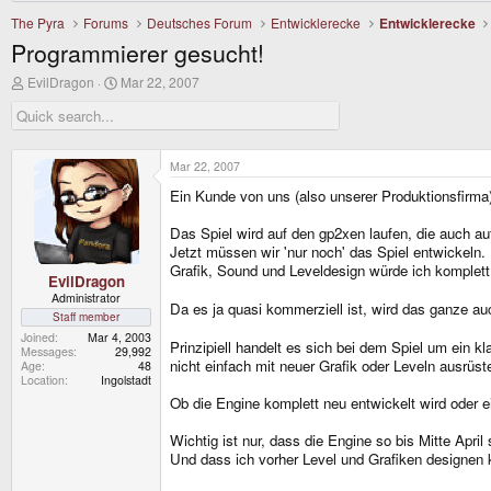
The Pyra
Forums
Deutsches Forum
Entwicklerecke
Entwicklerecke
Programmierer gesucht!
T
S
EvilDragon
Mar 22, 2007
h
t
r
a
e
r
a
t
d
d
Mar 22, 2007
s
a
Ein Kunde von uns (also unserer Produktionsfirma
t
t
a
e
r
Das Spiel wird auf den gp2xen laufen, die auch 
t
Jetzt müssen wir 'nur noch' das Spiel entwickeln.
e
Grafik, Sound und Leveldesign würde ich komplet
r
EvilDragon
Administrator
Da es ja quasi kommerziell ist, wird das ganze au
Staff member
Joined
Mar 4, 2003
Prinzipiell handelt es sich bei dem Spiel um ein 
Messages
29,992
nicht einfach mit neuer Grafik oder Leveln ausrü
Age
48
Location
Ingolstadt
Ob die Engine komplett neu entwickelt wird oder e
Wichtig ist nur, dass die Engine so bis Mitte April
Und dass ich vorher Level und Grafiken designen 