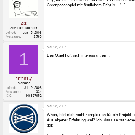
Greenpeacespiel mit ähnlichem Prinzip... ^_^
Ziz
Advanced Member
Joined
Jan 15, 2006
Messages
3,583
Mar 22, 2007
1
Das Spiel hört sich interessant an :>
1nf1n1ty
Member
Joined
Jul 19, 2006
Messages
334
ICQ
146827652
Mar 22, 2007
Whoa, hört sich recht komplex an für ein Projekt, 
Aus eigener Erfahrung weiß ich, dass selbst verme
:lol: