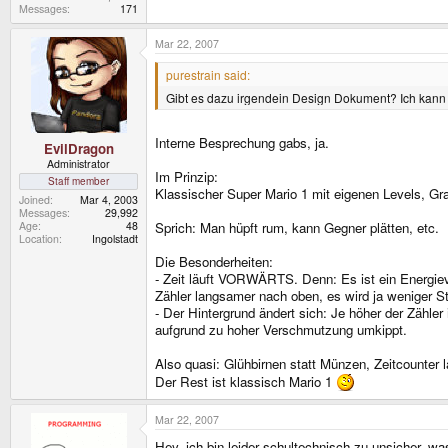
Messages
171
Mar 22, 2007
purestrain said:
Gibt es dazu irgendein Design Dokument? Ich kann m
Interne Besprechung gabs, ja.
EvilDragon
Administrator
Im Prinzip:
Staff member
Klassischer Super Mario 1 mit eigenen Levels, Gra
Joined
Mar 4, 2003
Messages
29,992
Age
48
Sprich: Man hüpft rum, kann Gegner plätten, etc.
Location
Ingolstadt
Die Besonderheiten:
- Zeit läuft VORWÄRTS. Denn: Es ist ein Energieve
Zähler langsamer nach oben, es wird ja weniger S
- Der Hintergrund ändert sich: Je höher der Zähl
aufgrund zu hoher Verschmutzung umkippt.
Also quasi: Glühbirnen statt Münzen, Zeitcounter 
Der Rest ist klassisch Mario 1
Mar 22, 2007
Hey, ich bin leider schultechnisch zu unsicher, was