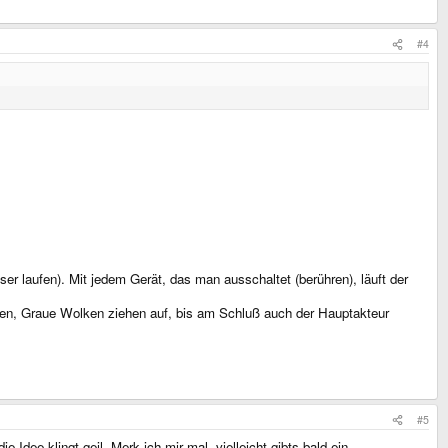
#4
r laufen). Mit jedem Gerät, das man ausschaltet (berühren), läuft der
rben, Graue Wolken ziehen auf, bis am Schluß auch der Hauptakteur
#5
 Idee klingt geil. Merk ich mir mal, vielleicht gibts bald ein