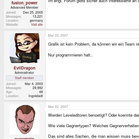
Im engl. Forum gibts sicher auch Interessierte an
fusion_power
Advanced Member
Joined
Dec 25, 2005
Messages
13,221
Location
germany
Website
Visit site
Mar 22, 2007
Grafik ist kein Problem, da können wir ein Team 
Nur programmieren halt..
EvilDragon
Administrator
Staff member
Joined
Mar 4, 2003
Messages
29,992
Age
48
Location
Ingolstadt
Mar 22, 2007
Werden Leveleditoren benoetigt? Oder koennte da
Wie viele Gegnertypen? Welches Gegnerverhalten?
Das sind alles Sachen, die man wissen muss bevo
purestrain