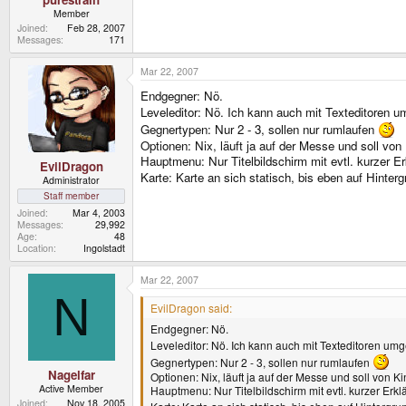
Member
Joined
Feb 28, 2007
Messages
171
Mar 22, 2007
Endgegner: Nö.
Leveleditor: Nö. Ich kann auch mit Texteditoren
Gegnertypen: Nur 2 - 3, sollen nur rumlaufen
Optionen: Nix, läuft ja auf der Messe und soll von
Hauptmenu: Nur Titelbildschirm mit evtl. kurzer Er
EvilDragon
Karte: Karte an sich statisch, bis eben auf Hinte
Administrator
Staff member
Joined
Mar 4, 2003
Messages
29,992
Age
48
Location
Ingolstadt
Mar 22, 2007
N
EvilDragon said:
Endgegner: Nö.
Leveleditor: Nö. Ich kann auch mit Texteditoren u
Gegnertypen: Nur 2 - 3, sollen nur rumlaufen
Nagelfar
Optionen: Nix, läuft ja auf der Messe und soll von 
Active Member
Hauptmenu: Nur Titelbildschirm mit evtl. kurzer Erkl
Joined
Nov 18, 2005