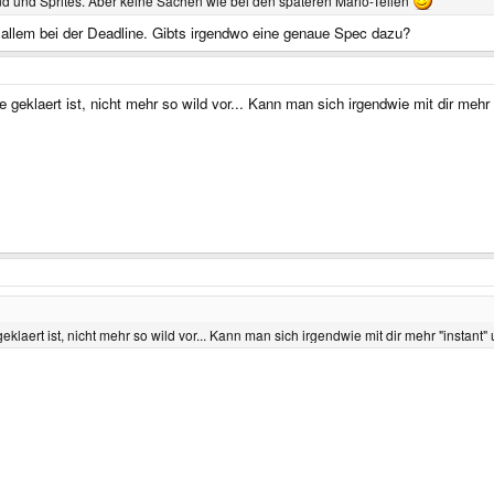
rund und Sprites. Aber keine Sachen wie bei den späteren Mario-Teilen
r allem bei der Deadline. Gibts irgendwo eine genaue Spec dazu?
eklaert ist, nicht mehr so wild vor... Kann man sich irgendwie mit dir mehr 
laert ist, nicht mehr so wild vor... Kann man sich irgendwie mit dir mehr "instant"