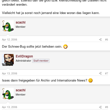
gleich bleibt. Ebenso darf die groß bzw. kleinschreibung der Dateien nicht
verändert werden.
Vielleicht hat ja sonst noch jemand eine Idee woran das liegen kann.
scachi
Member
Apr 12, 2006
#6
Der Schnee-Bug sollte jetzt behoben sein.
EvilDragon
Administrator
Staff member
Apr 13, 2006
#7
Isses dann freigegeben für Archiv und Internationale News?
scachi
Member
Apr 13, 2006
#8