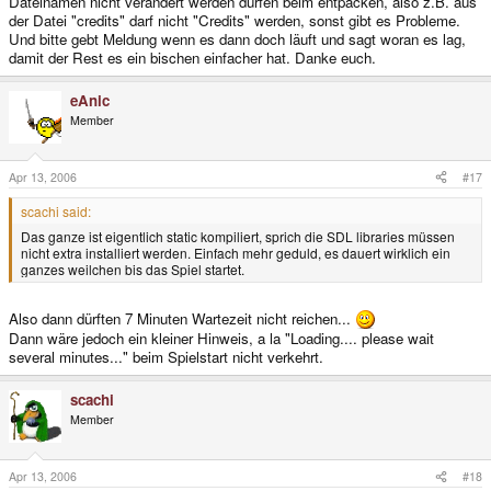
Dateinamen nicht verändert werden dürfen beim entpacken, also z.B. aus
der Datei "credits" darf nicht "Credits" werden, sonst gibt es Probleme.
Und bitte gebt Meldung wenn es dann doch läuft und sagt woran es lag,
damit der Rest es ein bischen einfacher hat. Danke euch.
eAnic
Member
Apr 13, 2006
#17
scachi said:
Das ganze ist eigentlich static kompiliert, sprich die SDL libraries müssen
nicht extra installiert werden. Einfach mehr geduld, es dauert wirklich ein
ganzes weilchen bis das Spiel startet.
Also dann dürften 7 Minuten Wartezeit nicht reichen...
Dann wäre jedoch ein kleiner Hinweis, a la "Loading.... please wait
several minutes..." beim Spielstart nicht verkehrt.
scachi
Member
Apr 13, 2006
#18