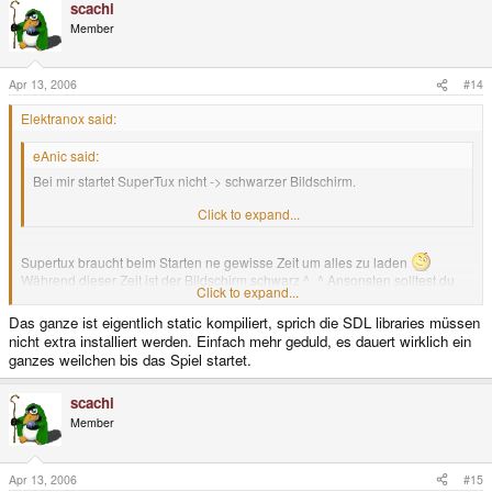
scachi
Member
Apr 13, 2006
#14
Elektranox said:
eAnic said:
Bei mir startet SuperTux nicht -> schwarzer Bildschirm.
Zählt das als Fehler?
Click to expand...
Supertux braucht beim Starten ne gewisse Zeit um alles zu laden
Während dieser Zeit ist der Bildschirm schwarz ^_^ Ansonsten solltest du
Click to expand...
mal die SDL Libarys installieren
Das ganze ist eigentlich static kompiliert, sprich die SDL libraries müssen
nicht extra installiert werden. Einfach mehr geduld, es dauert wirklich ein
ganzes weilchen bis das Spiel startet.
scachi
Member
Apr 13, 2006
#15