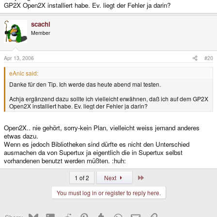
GP2X Open2X installiert habe. Ev. liegt der Fehler ja darin?
scachi
Member
Apr 13, 2006
#20
eAnic said:
Danke für den Tip. Ich werde das heute abend mal testen.
Achja ergänzend dazu sollte ich vielleicht erwähnen, daß ich auf dem GP2X
Open2X installiert habe. Ev. liegt der Fehler ja darin?
Open2X.. nie gehört, sorry-kein Plan, vielleicht weiss jemand anderes
etwas dazu.
Wenn es jedoch Bibliotheken sind dürfte es nicht den Unterschied
ausmachen da von Supertux ja eigentlich die in Supertux selbst
vorhandenen benutzt werden müßten. :huh:
Last
1 of 2
Next
You must log in or register to reply here.
Bluesky
LinkedIn
Reddit
Pinterest
Tumblr
WhatsApp
Email
Link