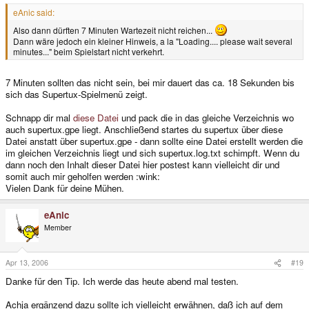
eAnic said:
Also dann dürften 7 Minuten Wartezeit nicht reichen...
Dann wäre jedoch ein kleiner Hinweis, a la "Loading.... please wait several
minutes..." beim Spielstart nicht verkehrt.
7 Minuten sollten das nicht sein, bei mir dauert das ca. 18 Sekunden bis
sich das Supertux-Spielmenü zeigt.
Schnapp dir mal
diese Datei
und pack die in das gleiche Verzeichnis wo
auch supertux.gpe liegt. Anschließend startes du supertux über diese
Datei anstatt über supertux.gpe - dann sollte eine Datei erstellt werden die
im gleichen Verzeichnis liegt und sich supertux.log.txt schimpft. Wenn du
dann noch den Inhalt dieser Datei hier postest kann vielleicht dir und
somit auch mir geholfen werden :wink:
Vielen Dank für deine Mühen.
eAnic
Member
Apr 13, 2006
#19
Danke für den Tip. Ich werde das heute abend mal testen.
Achja ergänzend dazu sollte ich vielleicht erwähnen, daß ich auf dem