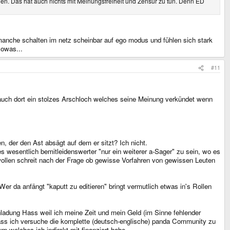
en. Das hat auch nichts mit Meinungsfreiheit und Zensur zu tun. Denn ED
manche schalten im netz scheinbar auf ego modus und fühlen sich stark
sowas...
#11
n auch dort ein stolzes Arschloch welches seine Meinung verkündet wenn
, der den Ast absägt auf dem er sitzt? Ich nicht.
s wesentlich bemitleidenswerter "nur ein weiterer a-Sager" zu sein, wo es
 wollen schreit nach der Frage ob gewisse Vorfahren von gewissen Leuten
Wer da anfängt "kaputt zu editieren" bringt vermutlich etwas in's Rollen
nladung Hass weil ich meine Zeit und mein Geld (im Sinne fehlender
dass ich versuche die komplette (deutsch-englische) panda Community zu
 welches ich indirekt mit finanziert habe.