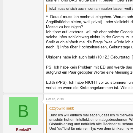
jetzt muss er sich auch noch anmaulen lassen weil e
^- Darauf muss ich nochmal eingehen. Warum schre
Angriffsfläche bieten, weil privat) - oder vielleic
Masse zu beruhigen?
Ich tippe auf letzteres, will mir aber solche Ged
solche Infos schlichtweg nichts in der Comm. zu
Stellt euch einfach mal die Frage "was würde ich
nech..!) Infos über Hochzeitsreisen, Geburtstage
Übrigens habe ich auch bald (10.12.) Geburtstag
PS: Ich habe kein Problem mit ED und werde das s
aufgrund ein Paar getippter Wörter eine Meinung 
Edith (PPS): Ich habe NICHT vor zu stornieren und
verhalten wenn die Kiste angekommen ist. Wie sie
Oct 15, 2010
B
ozzybwild said:
..und ich will einfach mal sagen, dass ich mittlerweil
unschön hohem Intellekt, einem abgebrochenem Wirtsch
Globalisierung und natürlich alte Rechner zu schna
Und "du" bist für mich ein Typ von dem ich kaum et
Becks87