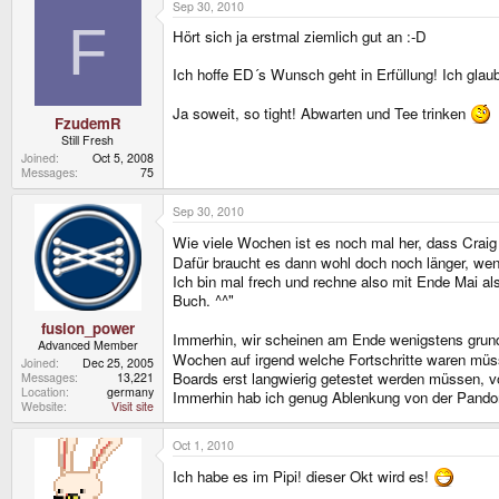
Sep 30, 2010
You guys waited so long, you don't deserve nubs that
F
Hört sich ja erstmal ziemlich gut an :-D
And be honest: Do you rather want to wait a bit long
Of course, we'll make sure to have everything prepar
Ich hoffe ED´s Wunsch geht in Erfüllung! Ich gla
If everything is prepared, we can assemble 200 unit
Ja soweit, so tight! Abwarten und Tee trinken
FzudemR
October 17th is my birthday - and my wish is: All bo
Still Fresh
Joined
Oct 5, 2008
Messages
75
Sep 30, 2010
Wie viele Wochen ist es noch mal her, dass Crai
Dafür braucht es dann wohl doch noch länger, wenn
Ich bin mal frech und rechne also mit Ende Mai a
Buch. ^^"
fusion_power
Immerhin, wir scheinen am Ende wenigstens grun
Advanced Member
Wochen auf irgend welche Fortschritte waren müsse
Joined
Dec 25, 2005
Boards erst langwierig getestet werden müssen, vo
Messages
13,221
Location
germany
Immerhin hab ich genug Ablenkung von der Pandora
Website
Visit site
Oct 1, 2010
Ich habe es im Pipi! dieser Okt wird es!