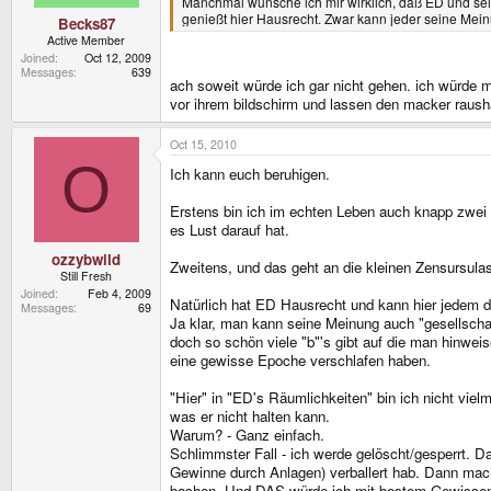
Manchmal wünsche ich mir wirklich, daß ED und sein
genießt hier Hausrecht. Zwar kann jeder seine Mei
Becks87
Active Member
Joined
Oct 12, 2009
Messages
639
ach soweit würde ich gar nicht gehen. ich würde 
vor ihrem bildschirm und lassen den macker raush
Oct 15, 2010
O
Ich kann euch beruhigen.
Erstens bin ich im echten Leben auch knapp zwei M
es Lust darauf hat.
ozzybwild
Zweitens, und das geht an die kleinen Zensursulas
Still Fresh
Joined
Feb 4, 2009
Natürlich hat ED Hausrecht und kann hier jedem de
Messages
69
Ja klar, man kann seine Meinung auch "gesellschaf
doch so schön viele "b"'s gibt auf die man hinwei
eine gewisse Epoche verschlafen haben.
"Hier" in "ED's Räumlichkeiten" bin ich nicht viel
was er nicht halten kann.
Warum? - Ganz einfach.
Schlimmster Fall - ich werde gelöscht/gesperrt. D
Gewinne durch Anlagen) verballert hab. Dann mach
bashen. Und DAS würde ich mit bestem Gewissen tu