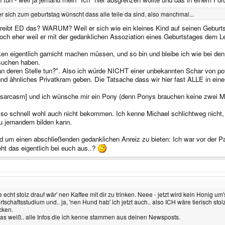
r sich zum geburtstag wünscht dass alle teile da sind. also manchmal...
ibt ED das? WARUM? Weil er sich wie ein kleines Kind auf seinen Geburtsta
ht doch eher weil er mit der gedanklichen Assoziation eines Geburtstages dem Le
anken eigentlich garnicht machen müssen, und so bin und bleibe ich wie bei 
 suchen haben.
 an deren Stelle tun?". Also ich würde NICHT einer unbekannten Schar von p
 und ähnliches Privatkram geben. Die Tatsache dass wir hier fast ALLE in ei
, [sarcasm] und ich wünsche mir ein Pony (denn Ponys brauchen keine zwei M
o schnell wohl auch nicht bekommen. Ich kenne Michael schlichtweg nicht, ha
zu jemandem bilden kann.
 um einen abschließenden gedanklichen Anreiz zu bieten: Ich war vor der Pan
ht das eigentlich bei euch aus..?
e echt stolz drauf wär' nen Kaffee mit dir zu trinken. Neee - jetzt wird kein Honig um
aftsstudium und.. ja, 'nen Hund hab' ich jetzt auch.. also ICH wäre tierisch stolz 
cken.
was weiß.. alle Infos die ich kenne stammen aus deinen Newsposts.