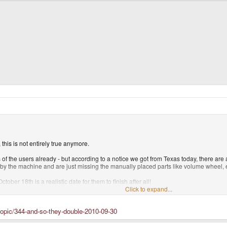
this is not entirely true anymore.
of the users already - but according to a notice we got from Texas today, there are
y the machine and are just missing the manually placed parts like volume wheel, e
ober 18th is a realistic date for them to finish after all!
Click to expand...
s the nubs.
topic/344-and-so-they-double-2010-09-30
g a way more sturdy, high-grade automotive silicone material.
on't be there until sometime next week (we don't know for sure when yet, but we're
n the other side, it means that the quality of the nubs should be top-notch!