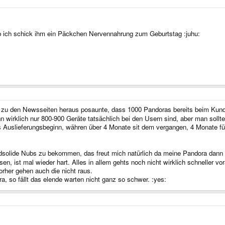
 fail after a few weeks!
er and get proper nubs or get your unit NOW the flakey ones? (be careful what you r
ed when the nubs are finished to get the Pandoras as fast as possible out to you.
ub ich schick ihm ein Päckchen Nervennahrung zum Geburtstag :juhu:
s per day.
ards finished and non-failing, great-working nubs at least ready for mass production.
g zu den Newsseiten heraus posaunte, dass 1000 Pandoras bereits beim Kun
 wirklich nur 800-900 Geräte tatsächlich bei den Usern sind, aber man sollte 
ls Auslieferungsbeginn, währen über 4 Monate sit dem vergangen, 4 Monate fü
dsolide Nubs zu bekommen, das freut mich natürlich da meine Pandora dann
n, ist mal wieder hart. Alles in allem gehts noch nicht wirklich schneller v
rher gehen auch die nicht raus.
, so fällt das elende warten nicht ganz so schwer. :yes: