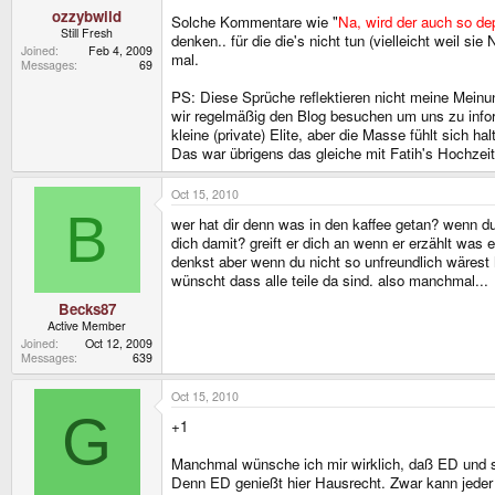
ozzybwild
Solche Kommentare wie "
Na, wird der auch so de
Still Fresh
denken.. für die die's nicht tun (vielleicht weil 
Joined
Feb 4, 2009
mal.
Messages
69
PS: Diese Sprüche reflektieren nicht meine Meinun
wir regelmäßig den Blog besuchen um uns zu informi
kleine (private) Elite, aber die Masse fühlt sich ha
Das war übrigens das gleiche mit Fatih's Hochzeit
Oct 15, 2010
B
wer hat dir denn was in den kaffee getan? wenn d
dich damit? greift er dich an wenn er erzählt was
denkst aber wenn du nicht so unfreundlich wärest 
wünscht dass alle teile da sind. also manchmal...
Becks87
Active Member
Joined
Oct 12, 2009
Messages
639
Oct 15, 2010
G
+1
Manchmal wünsche ich mir wirklich, daß ED und se
Denn ED genießt hier Hausrecht. Zwar kann jeder