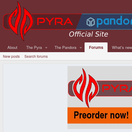
About
The Pyra
The Pandora
Forums
What's ne
New posts
Search forums