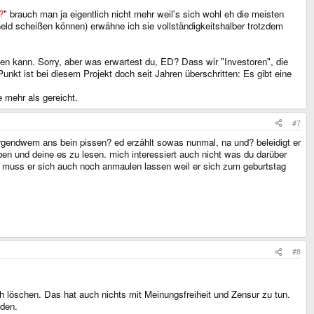
?
" brauch man ja eigentlich nicht mehr weil's sich wohl eh die meisten
 Geld scheißen können) erwähne ich sie vollständigkeitshalber trotzdem
en kann. Sorry, aber was erwartest du, ED? Dass wir "Investoren", die
unkt ist bei diesem Projekt doch seit Jahren überschritten: Es gibt eine
 mehr als gereicht.
#7
irgendwem ans bein pissen? ed erzählt sowas nunmal, na und? beleidigt er
en und deine es zu lesen. mich interessiert auch nicht was du darüber
zt muss er sich auch noch anmaulen lassen weil er sich zum geburtstag
#8
h löschen. Das hat auch nichts mit Meinungsfreiheit und Zensur zu tun.
lden.