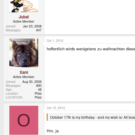
Jubal
Active Member
Joined
Jan 23, 2008
Messages
647
Oct 1, 2010
hoffentlich wirds wenigstens zu weihnachten diese
Xant
Active Member
Joined
Aug 30, 2006
Messages
690
Age
48
Location
Pfalz
LOCATION
Pfalz
Oct 15, 2010
O
October 17th is my birthday - and my wish is: All bo
Hm, ja.