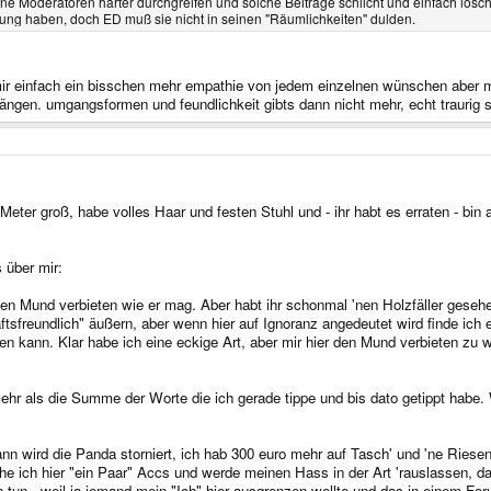
e Moderatoren härter durchgreifen und solche Beiträge schlicht und einfach lösch
nung haben, doch ED muß sie nicht in seinen "Räumlichkeiten" dulden.
mir einfach ein bisschen mehr empathie von jedem einzelnen wünschen aber 
ängen. umgangsformen und feundlichkeit gibts dann nicht mehr, echt traurig 
eter groß, habe volles Haar und festen Stuhl und - ihr habt es erraten - bi
 über mir:
n Mund verbieten wie er mag. Aber habt ihr schonmal 'nen Holzfäller gesehen
tsfreundlich" äußern, aber wenn hier auf Ignoranz angedeutet wird finde ich e
sen kann. Klar habe ich eine eckige Art, aber mir hier den Mund verbieten zu
mehr als die Summe der Worte die ich gerade tippe und bis dato getippt habe. 
ann wird die Panda storniert, ich hab 300 euro mehr auf Tasch' und 'ne Riese
e ich hier "ein Paar" Accs und werde meinen Hass in der Art 'rauslassen, 
n - weil ja jemand mein "Ich" hier ausgrenzen wollte und das in einem Forum