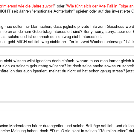
primierend wie die Jahre zuvor?
" oder "
Wie fühlt sich der X-te Fail in Folge an
sie NICHT seit Jahren "emotionale Achterbahn" spielen oder auf das investierte
g - sie sollen nur klarmachen, dass jegliche private Info zum Geschoss werd
eren an deinem Geburtstag interessiert sind? Sorry, sorry, sorry.. aber der P
lt als solche und ist demnach schlichtweg nicht interessiert.
: es geht MICH schlichtweg nichts an - "er ist zwei Wochen unterwegs" hätte
us nicht wissen wilst ignoriers doch einfach. warum muss man immer gleich 
 er sich zu seinem geburtstag wünscht? ist doch seine sache sowas zu schreib
hätte ich das auch ignoriert. meinst du nicht ed hat schon genug stress? jet
ine Moderatoren härter durchgreifen und solche Beiträge schlicht und einfac
 seine Meinung haben, doch ED muß sie nicht in seinen "Räumlichkeiten" du