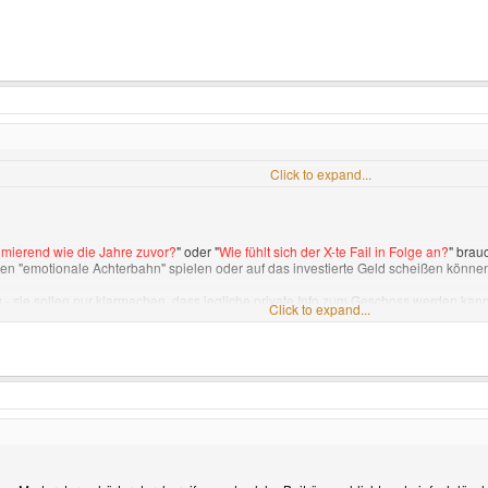
boards finished and non-failing, great-working nubs at least ready for mass producti
Click to expand...
imierend wie die Jahre zuvor?
" oder "
Wie fühlt sich der X-te Fail in Folge an?
" brau
Jahren "emotionale Achterbahn" spielen oder auf das investierte Geld scheißen könne
- sie sollen nur klarmachen, dass jegliche private Info zum Geschoss werden kann.
Click to expand...
urtstag interessiert sind? Sorry, sorry, sorry.. aber der Punkt ist bei diesem Proje
schlichtweg nicht interessiert.
es geht MICH schlichtweg nichts an - "er ist zwei Wochen unterwegs" hätte mehr als 