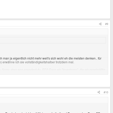
#9
on.
ch man ja eigentlich nicht mehr weil's sich wohl eh die meisten denken.. für
n) erwähne ich sie vollständigkeitshalber trotzdem mal.
 Sorry, aber was erwartest du, ED? Dass wir "Investoren", die wir regelmäßig
kt doch seit Jahren überschritten: Es gibt eine kleine (private) Elite, aber
gereicht.
#10