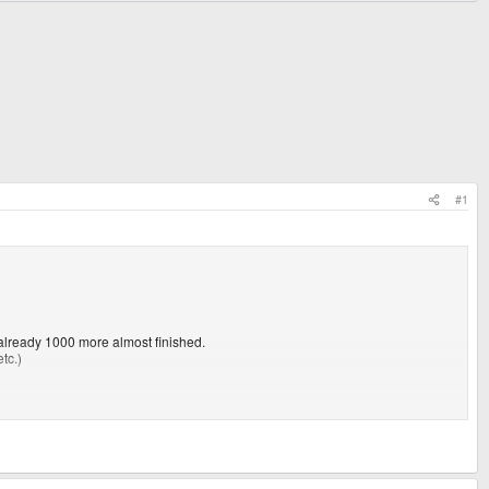
#1
 already 1000 more almost finished.
tc.)
 gonna ask).