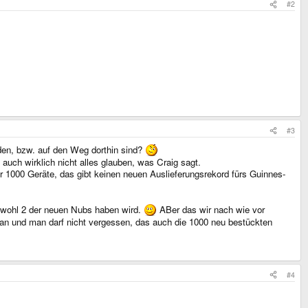
#2
eply, as we could ship one with the old ones to you - but on your own risk
)
#3
den, bzw. auf den Weg dorthin sind?
auch wirklich nicht alles glauben, was Craig sagt.
r 1000 Geräte, das gibt keinen neuen Auslieferungsrekord fürs Guinnes-
 wohl 2 der neuen Nubs haben wird.
ABer das wir nach wie vor
oran und man darf nicht vergessen, das auch die 1000 neu bestückten
#4