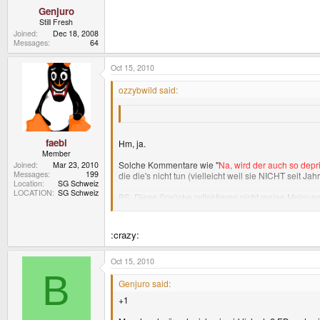
Genjuro
Still Fresh
Joined
Dec 18, 2008
Messages
64
Oct 15, 2010
ozzybwild said:
October 17th is my birthday - and my wish is: All 
faebi
Hm, ja.
Member
Solche Kommentare wie "
Na, wird der auch so depr
Joined
Mar 23, 2010
Messages
199
die die's nicht tun (vielleicht weil sie NICHT seit 
Location
SG Schweiz
LOCATION
SG Schweiz
PS: Diese Sprüche reflektieren nicht meine Meinung 
den Blog besuchen um uns zu informieren an deinem Geb
die Masse fühlt sich halt als solche und ist demnach 
Das war übrigens das gleiche mit Fatih's Hochzeit: 
:crazy:
Oct 15, 2010
B
Genjuro said:
+1