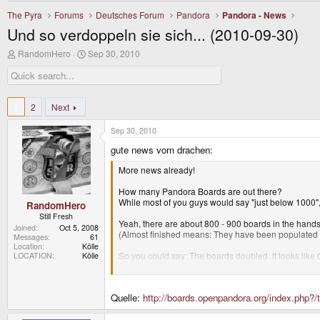
The Pyra
Forums
Deutsches Forum
Pandora
Pandora - News
Und so verdoppeln sie sich... (2010-09-30)
T
S
RandomHero
Sep 30, 2010
h
t
r
a
e
r
a
t
d
d
1
2
Next
s
a
t
t
Sep 30, 2010
a
e
r
gute news vom drachen:
t
More news already!
e
r
How many Pandora Boards are out there?
While most of you guys would say "just below 1000", 
RandomHero
Still Fresh
Yeah, there are about 800 - 900 boards in the hands 
Joined
Oct 5, 2008
(Almost finished means: They have been populated b
Messages
61
Location
Kölle
So you could say: The boards doubled. It looks like Oct
LOCATION
Kölle
Cases finished, boards on a good way - what's left i
Quelle:
http://boards.openpandora.org/index.php?/
To squeeze the most out of them, they are also tryin
However, that material needed to be ordered - and w
So on the downside, it still takes a bit longer - but o