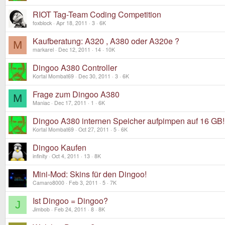
RIOT Tag-Team Coding Competition
foxblock
Apr 18, 2011
3
6K
Kaufberatung: A320 , A380 oder A320e ?
M
markarel
Dec 12, 2011
14
10K
Dingoo A380 Controller
Kortal Mombat69
Dec 30, 2011
3
6K
Frage zum Dingoo A380
M
Maniac
Dec 17, 2011
1
6K
Dingoo A380 internen Speicher aufpimpen auf 16 GB!
Kortal Mombat69
Oct 27, 2011
5
6K
Dingoo Kaufen
infinity
Oct 4, 2011
13
8K
Mini-Mod: Skins für den Dingoo!
Camaro8000
Feb 3, 2011
5
7K
Ist Dingoo = Dingoo?
J
Jimbob
Feb 24, 2011
8
8K