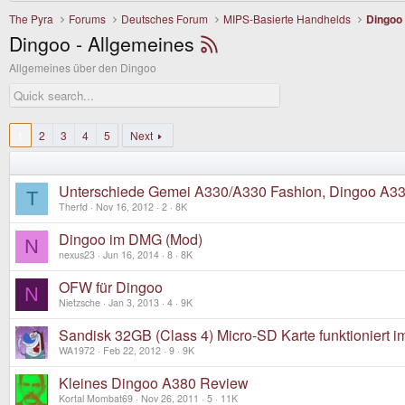
The Pyra
Forums
Deutsches Forum
MIPS-Basierte Handhelds
Dingoo
Dingoo - Allgemeines
Allgemeines über den Dingoo
1
2
3
4
5
Next
Unterschiede Gemei A330/A330 Fashion, Dingoo A
T
Therfd
Nov 16, 2012
2
8K
Dingoo im DMG (Mod)
N
nexus23
Jun 16, 2014
8
8K
OFW für Dingoo
N
Nietzsche
Jan 3, 2013
4
9K
Sandisk 32GB (Class 4) Micro-SD Karte funktioniert 
WA1972
Feb 22, 2012
9
9K
Kleines Dingoo A380 Review
Kortal Mombat69
Nov 26, 2011
5
11K