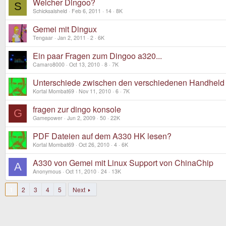
Welcher Dingoo?
S
Schicksalsheld
Feb 6, 2011
14
8K
Gemei mit Dingux
Tengaar
Jan 2, 2011
2
6K
Ein paar Fragen zum Dingoo a320...
Camaro8000
Oct 13, 2010
8
7K
Unterschiede zwischen den verschiedenen Handheld 
Kortal Mombat69
Nov 11, 2010
6
7K
fragen zur dingo konsole
G
Gamepower
Jun 2, 2009
50
22K
PDF Dateien auf dem A330 HK lesen?
Kortal Mombat69
Oct 26, 2010
4
6K
A330 von Gemei mit Linux Support von ChinaChip
A
Anonymous
Oct 11, 2010
24
13K
1
2
3
4
5
Next