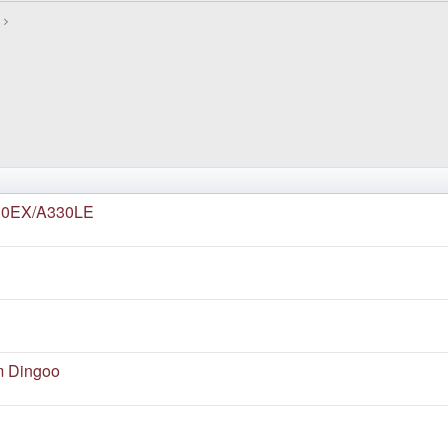
330EX/A330LE
im Dingoo