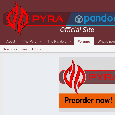
About
The Pyra
The Pandora
Forums
What's ne
New posts
Search forums