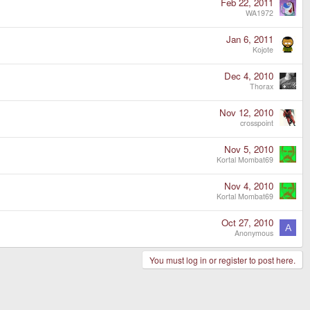
Feb 22, 2011
WA1972
Jan 6, 2011
Kojote
Dec 4, 2010
Thorax
Nov 12, 2010
crosspoint
Nov 5, 2010
Kortal Mombat69
Nov 4, 2010
Kortal Mombat69
Oct 27, 2010
A
Anonymous
You must log in or register to post here.