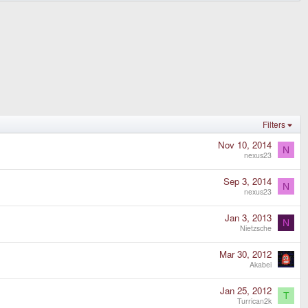
Filters
Nov 10, 2014
N
nexus23
Sep 3, 2014
N
nexus23
Jan 3, 2013
N
Nietzsche
Mar 30, 2012
Akabei
Jan 25, 2012
T
Turrican2k