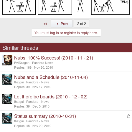
First
Prev
2 of 2
You must log in or register to reply here.
Similar threads
Nubs: 100% Success! (2010 - 11 - 21)
EvilDragon
Pandora News
Replies
169
Nov 30, 2010
Nubs and a Schedule (2010-11-04)
thatgui
Pandora - News
Replies
39
Nov 17, 2010
Let there be boards (2010 - 12 - 02)
thatgui
Pandora - News
Replies
39
Dec 5, 2010
Status summary (2010-10-31)
L
o
thatgui
Pandora - News
c
Replies
45
Nov 20, 2010
k