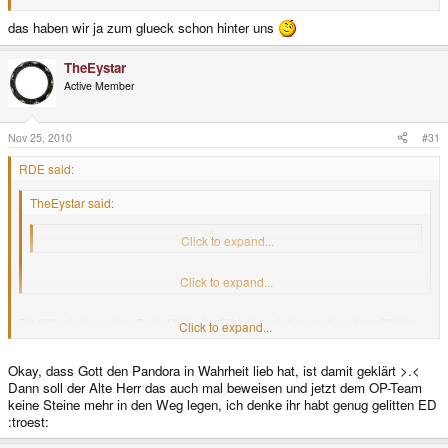
das haben wir ja zum glueck schon hinter uns
TheEystar
Active Member
Nov 25, 2010
#31
RDE said:
TheEystar said:
„Wen Er liebt, den prüft Er.“
Click to expand...
Eine Bibelstelle, um diese These zu untermauern bitte >.<
Click to expand...
Da fällt mir jz nur das Buch Hiob ein. Gibt aber sicher noch andere Stellen
Click to expand...
Okay, dass Gott den Pandora in Wahrheit lieb hat, ist damit geklärt >.<
Dann soll der Alte Herr das auch mal beweisen und jetzt dem OP-Team
keine Steine mehr in den Weg legen, ich denke ihr habt genug gelitten ED
:troest: