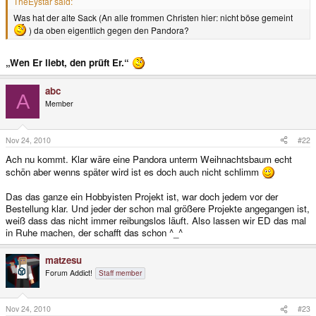
TheEystar said:
Was hat der alte Sack (An alle frommen Christen hier: nicht böse gemeint
) da oben eigentlich gegen den Pandora?
„Wen Er liebt, den prüft Er.“
abc
A
Member
Nov 24, 2010
#22
Ach nu kommt. Klar wäre eine Pandora unterm Weihnachtsbaum echt
schön aber wenns später wird ist es doch auch nicht schlimm
Das das ganze ein Hobbyisten Projekt ist, war doch jedem vor der
Bestellung klar. Und jeder der schon mal größere Projekte angegangen ist,
weiß dass das nicht immer reibungslos läuft. Also lassen wir ED das mal
in Ruhe machen, der schafft das schon ^_^
matzesu
Forum Addict!
Staff member
Nov 24, 2010
#23