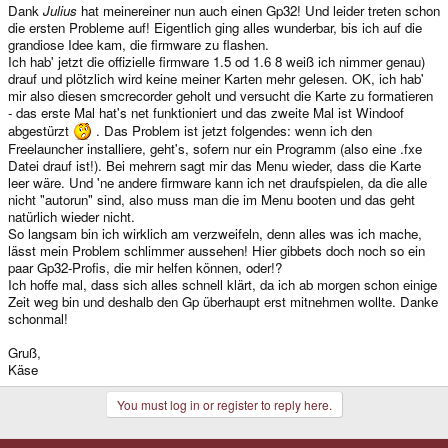
Dank
Julius
hat meinereiner nun auch einen Gp32! Und leider treten schon
die ersten Probleme auf! Eigentlich ging alles wunderbar, bis ich auf die
grandiose Idee kam, die firmware zu flashen.
Ich hab' jetzt die offizielle firmware 1.5 od 1.6 8 weiß ich nimmer genau)
drauf und plötzlich wird keine meiner Karten mehr gelesen. OK, ich hab'
mir also diesen smcrecorder geholt und versucht die Karte zu formatieren
- das erste Mal hat's net funktioniert und das zweite Mal ist Windoof
abgestürzt
. Das Problem ist jetzt folgendes: wenn ich den
Freelauncher installiere, geht's, sofern nur ein Programm (also eine .fxe
Datei drauf ist!). Bei mehrern sagt mir das Menu wieder, dass die Karte
leer wäre. Und 'ne andere firmware kann ich net draufspielen, da die alle
nicht "autorun" sind, also muss man die im Menu booten und das geht
natürlich wieder nicht.
So langsam bin ich wirklich am verzweifeln, denn alles was ich mache,
lässt mein Problem schlimmer aussehen! Hier gibbets doch noch so ein
paar Gp32-Profis, die mir helfen können, oder!?
Ich hoffe mal, dass sich alles schnell klärt, da ich ab morgen schon einige
Zeit weg bin und deshalb den Gp überhaupt erst mitnehmen wollte. Danke
schonmal!
Gruß,
Käse
You must log in or register to reply here.