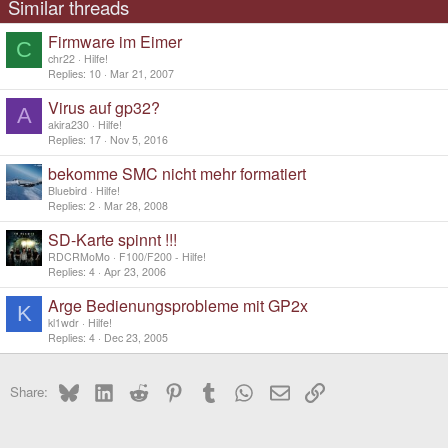
Similar threads
Firmware im Eimer
C
chr22
Hilfe!
Replies
10
Mar 21, 2007
Virus auf gp32?
A
akira230
Hilfe!
Replies
17
Nov 5, 2016
bekomme SMC nicht mehr formatiert
Bluebird
Hilfe!
Replies
2
Mar 28, 2008
SD-Karte spinnt !!!
RDCRMoMo
F100/F200 - Hilfe!
Replies
4
Apr 23, 2006
Arge Bedienungsprobleme mit GP2x
K
kl1wdr
Hilfe!
Replies
4
Dec 23, 2005
Bluesky
LinkedIn
Reddit
Pinterest
Tumblr
WhatsApp
Email
Link
Share: