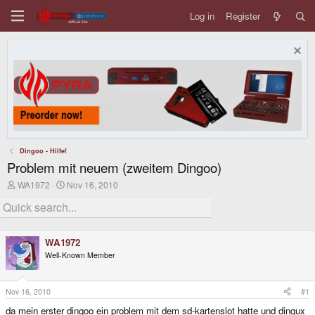
Log in
Register
Dingoo - Hilfe!
Problem mit neuem (zweitem Dingoo)
T
S
WA1972
Nov 16, 2010
h
t
r
a
e
r
a
t
d
d
WA1972
s
a
Well-Known Member
t
t
a
e
r
t
Nov 16, 2010
#1
e
da mein erster dingoo ein problem mit dem sd-kartenslot hatte und dingux
r