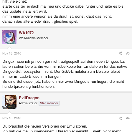
hilft vieleichet:
starte das teil einfach mal neu und drücke dabei runter und halte es bis
das update installiert wird.
nimm eine andere version als da drauf ist, sonst klapt das nicht.
danach das alte wieder drauf. gleiches spiel.
WA1972
Well-Known Member
Nov 18, 2010
#3
Dingux habe ich ja noch gar nicht aufgespielt auf den neuen Dingoo. Es
laufen schon bereits die von mir rüberkopierten Emulatoren für das native
Dingoo-Betriebssystem nicht. Der GBA-Emulator zum Beispiel bleibt
immer im Lade-Bildschirm hängen.
So eine Scheisse, jetz habe ich hier zwei Dingoo`s rumliegen, die nicht
hundertprozentig funktionieren.
EvilDragon
Administrator
Staff member
Nov 18, 2010
#4
Du brauchst die neuen Versionen der Emulatoren.
Ich hab die mal in irgendeinem Thread hier verlinkt... weiß nicht mehr