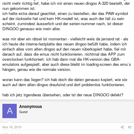
nicht mehr richtig lief, habe ich mir einen neuen dingoo A-320 bestellt, der
nun gekommen ist.
ich hatte extra darauf geachtet, einen zu bestellen, der das PAW-symbol
auf der rückseite hat und kein HK-modell ist, was auch der fall zu sein
scheint. zumindest äusserlich und der serien-nummer nach, ist dieser
DINGOO genauso wie mein alter.
was mir aber ein rätsel ist momentan - vielleicht weis da jemand rat - als
ich heute die interne-festplatte des neuen dingoo befüllt habe, indem ich
einfach alles vom alten dingoo auf den neuen rüberkopiert habe, fiel mir
danach auf, dass die emus nicht funktionieren. nichtmal das APP zum
overclocken funktioniert. ich hab dann mal die HK-version des GBA-
emulators aufgespielt, aber auch diese bleibt im loading-screen des emu`s
hängen, genau wie die normale version.
woran kann das liegen? ich hab doch die daten genauso kopiert, wie sie
auch auf dem alten dingoo draufsind und dort problemlos funktionieren.
hab ich jetz irgendwas übersehen, oder ist der neue DINGOO defekt?
Anonymous
A
Guest
Nov 16, 2010
#2