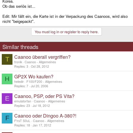
Korea.
Ob das seriös ist...
Edit: Mir fällt ein, die Karte ist in der Verpackung des Caanoos, wird also
nicht "beigepackt".
You must log in or register to reply here.
Similar threads
Caanoo überall vergriffen?
T
tronik
Caanoo - Allgemeines
Replies
3
Oct 28, 2012
GP2X Wo kaufen?
H
heledir
F100/F200 - Allgemeines
Replies
7
Jul 20, 2006
Caanoo, PSP, oder PS Vita?
E
emulatorfan
Caanoo - Allgemeines
Replies
23
Jul 18, 2012
Caanoo oder Dingoo A-380?!
F
F!rsT S0uL
Caanoo - Allgemeines
Replies
18
Jan 17, 2012