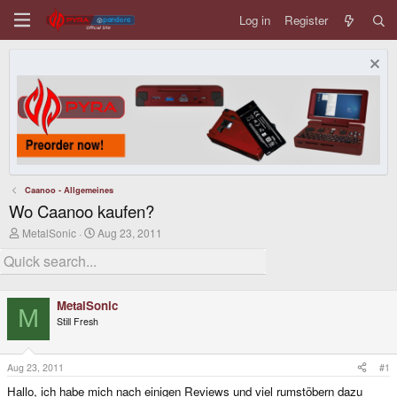
Log in
Register
Caanoo - Allgemeines
Wo Caanoo kaufen?
T
S
MetalSonic
Aug 23, 2011
h
t
r
a
e
r
a
t
d
d
MetalSonic
s
a
M
Still Fresh
t
t
a
e
r
t
Aug 23, 2011
#1
e
Hallo, ich habe mich nach einigen Reviews und viel rumstöbern dazu
r