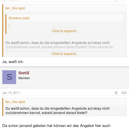
fen_fire said:
Screeny said:
Ich verkaufe einfach synchron. Besseres Angebot gewinnt.
Click to expand...
Click to expand...
Du weißt schon, dass du die eingestellten Angebote auf ebay nicht
zurücknehmen kannst, sobald jemand darauf bietet? Dann kannst du
demjenigen, der es auf ebay ersteigert, nicht sagen: Hey, ich hab ein
Click to expand...
besseres Angebot, du bekommst den Artikel doch nicht.
Nur mal so als Info.
Ja, weiß ich.
SoniX
S
Member
Jan 13, 2011
#32
fen_fire said:
Du weißt schon, dass du die eingestellten Angebote auf ebay nicht
zurücknehmen kannst, sobald jemand darauf bietet?
Da schon jemand geboten hat können wir das Angebot hier auch