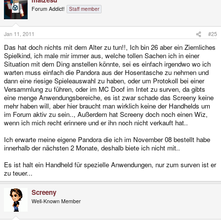
Forum Addict!
Staff member
Jan 11, 2011
#25
Das hat doch nichts mit dem Alter zu tun!!, Ich bin 26 aber ein Ziemliches
Spielkind, ich male mir immer aus, welche tollen Sachen ich in einer
Situation mit dem Ding anstellen könnte, sei es einfach irgendwo wo ich
warten muss einfach die Pandora aus der Hosentasche zu nehmen und
dann eine riesige Spieleauswahl zu haben, oder um Protokoll bei einer
Versammlung zu führen, oder im MC Doof im Intet zu surven, da gibts
eine menge Anwendungsbereiche, es ist zwar schade das Screeny keine
mehr haben will, aber hier braucht man wirklich keine der Handhelds um
im Forum aktiv zu sein.., Außerdem hat Screeny doch noch einen Wiz,
wenn ich mich recht erinnere und er ihn noch nicht verkauft hat..
Ich erwarte meine eigene Pandora die ich im November 08 bestellt habe
innerhalb der nächsten 2 Monate, deshalb biete ich nicht mit..
Es ist halt ein Handheld für spezielle Anwendungen, nur zum surven ist er
zu teuer...
Screeny
Well-Known Member