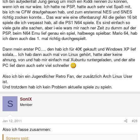
Ich bin aufjedenfall Jung genug um mich ein Kiddi nennen zu können,
wenn ich es nur wäre. Ich hatte ne PSP, hatte auch sehr viel Spaß mit,
bis ich ne CFW draufgehauen hab, und zum erstenmal NES und SNES
richtig zocken konnte... Das war wie eine offenbarung! All die geilen 16 bit
spiele die ich verpasst hab, all die PS1 N64 spiele. Es sind einfach so
viele gute alte sachen, aber i-wie wars mir nach ner Zeit zu dumm auf der
PSP, beim N64 Emu lief genau ein spiel, halbwegs spielbar: Mario 64, hab
ich dann auch das 1. mal richtig durchgespielt.
Dann mein erster PC.... den hab ich für 40€ gekauft und Windows XP lief
solala... Ich hab dann auch mal von Linux gehört, hatte aber keine
ahnung, von und hab mir einfach mal Xubuntu runtergeladen, und der alte
PC lief dann auch sehr viel schneller
Also ich bin ein Jugendlicher Retro Fan, der zusätzlich Arch Linux User
ist.
Und trotzdem hab ich kein Problem aktuelle spiele zu spieln.
SoniX
S
Member
Jan 12, 2011
#28
Also ich fasse zusammen:
Screeny said: