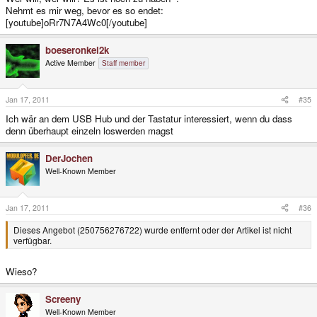
Nehmt es mir weg, bevor es so endet:
[youtube]oRr7N7A4Wc0[/youtube]
boeseronkel2k
Active Member
Staff member
Jan 17, 2011
#35
Ich wär an dem USB Hub und der Tastatur interessiert, wenn du dass
denn überhaupt einzeln loswerden magst
DerJochen
Well-Known Member
Jan 17, 2011
#36
Dieses Angebot (250756276722) wurde entfernt oder der Artikel ist nicht
verfügbar.
Wieso?
Screeny
Well-Known Member