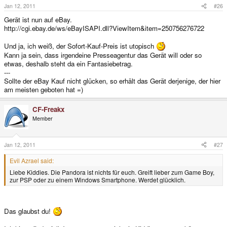
Jan 12, 2011
#26
Gerät ist nun auf eBay.
http://cgi.ebay.de/ws/eBayISAPI.dll?ViewItem&item=250756276722
Und ja, ich weiß, der Sofort-Kauf-Preis ist utopisch
Kann ja sein, dass irgendeine Presseagentur das Gerät will oder so
etwas, deshalb steht da ein Fantasiebetrag.
---
Sollte der eBay Kauf nicht glücken, so erhält das Gerät derjenige, der hier
am meisten geboten hat =)
CF-Freakx
Member
Jan 12, 2011
#27
Evil Azrael said:
Liebe Kiddies. Die Pandora ist nichts für euch. Greift lieber zum Game Boy,
zur PSP oder zu einem Windows Smartphone. Werdet glücklich.
Das glaubst du!