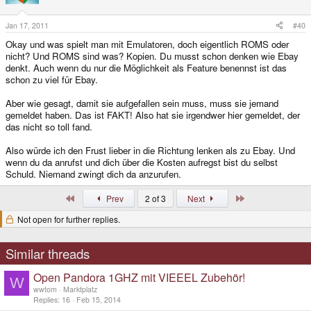
Jan 17, 2011
#40
Okay und was spielt man mit Emulatoren, doch eigentlich ROMS oder
nicht? Und ROMS sind was? Kopien. Du musst schon denken wie Ebay
denkt. Auch wenn du nur die Möglichkeit als Feature benennst ist das
schon zu viel für Ebay.
Aber wie gesagt, damit sie aufgefallen sein muss, muss sie jemand
gemeldet haben. Das ist FAKT! Also hat sie irgendwer hier gemeldet, der
das nicht so toll fand.
Also würde ich den Frust lieber in die Richtung lenken als zu Ebay. Und
wenn du da anrufst und dich über die Kosten aufregst bist du selbst
Schuld. Niemand zwingt dich da anzurufen.
First
Last
Prev
2 of 3
Next
Not open for further replies.
Similar threads
Open Pandora 1GHZ mit VIEEEL Zubehör!
W
wwtom
Marktplatz
Replies
16
Feb 15, 2014