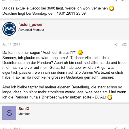
Da das aktuelle Gebot bei 360€ liegt, werde ich wohl verneinen
Deadline liegt bei Sonntag, dem 16.01.2011 23:59
fusion_power
Advanced Member
Jan 11, 2011
#22
Da kann ich nur sagen "Auch du, Brutus?!?"
Screeny, ich glaube du wirst langsam ALT, daher vlielleicht dein
Desinteresse an der Pandora? Aberi ch bin noch viel älter als du und freue
mich nach wie vor auf mein Gerät. Ich hab aber wirklich Angst was
eigentlich passiert, wenn ich sie denn nach 2.5 Jahren Wartezeit endlich
habe. Hab mir da noch keine grossen Gedanken gemacht. :unsure:
Aber ich bleibe tapfer bei meiner eigenen Bestellung, die steht schon so
lange, dass ich nicht mehr stornieren werde, egal was passiert. Und wenn
ich die Pandora nur als Briefbeschwerer nutzen sollte - EGAL!
SoniX
S
Member
Jan 11, 2011
#23