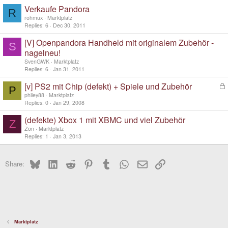
Verkaufe Pandora
R
rohmux
Marktplatz
Replies
6
Dec 30, 2011
[V] Openpandora Handheld mit originalem Zubehör -
S
nagelneu!
SvenGWK
Marktplatz
Replies
6
Jan 31, 2011
[v] PS2 mit Chip (defekt) + Spiele und Zubehör
L
P
o
philey88
Marktplatz
c
Replies
0
Jan 29, 2008
k
(defekte) Xbox 1 mit XBMC und viel Zubehör
e
Z
d
Zon
Marktplatz
Replies
1
Jan 3, 2013
Bluesky
LinkedIn
Reddit
Pinterest
Tumblr
WhatsApp
Email
Link
Share:
Marktplatz