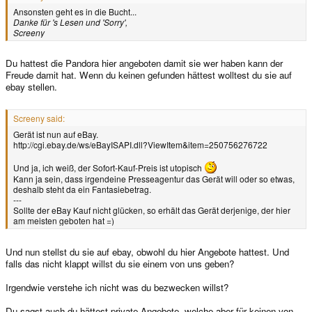
Ansonsten geht es in die Bucht...
Danke für 's Lesen und 'Sorry',
Screeny
Du hattest die Pandora hier angeboten damit sie wer haben kann der
Freude damit hat. Wenn du keinen gefunden hättest wolltest du sie auf
ebay stellen.
Screeny said:
Gerät ist nun auf eBay.
http://cgi.ebay.de/ws/eBayISAPI.dll?ViewItem&item=250756276722
Und ja, ich weiß, der Sofort-Kauf-Preis ist utopisch
Kann ja sein, dass irgendeine Presseagentur das Gerät will oder so etwas,
deshalb steht da ein Fantasiebetrag.
---
Sollte der eBay Kauf nicht glücken, so erhält das Gerät derjenige, der hier
am meisten geboten hat =)
Und nun stellst du sie auf ebay, obwohl du hier Angebote hattest. Und
falls das nicht klappt willst du sie einem von uns geben?
Irgendwie verstehe ich nicht was du bezwecken willst?
Du sagst auch du hättest private Angebote, welche aber für keinen von