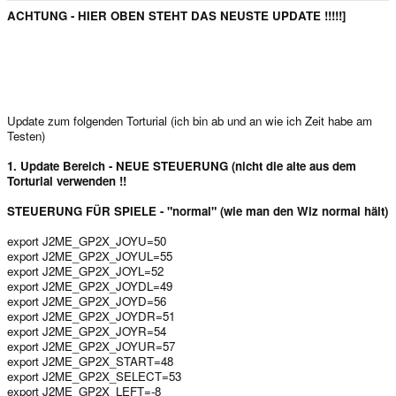
e
ACHTUNG - HIER OBEN STEHT DAS NEUSTE UPDATE !!!!!]
r
Update zum folgenden Torturial (ich bin ab und an wie ich Zeit habe am
Testen)
1. Update Bereich - NEUE STEUERUNG (nicht die alte aus dem
Torturial verwenden !!
STEUERUNG FÜR SPIELE - "normal" (wie man den Wiz normal hält)
export J2ME_GP2X_JOYU=50
export J2ME_GP2X_JOYUL=55
export J2ME_GP2X_JOYL=52
export J2ME_GP2X_JOYDL=49
export J2ME_GP2X_JOYD=56
export J2ME_GP2X_JOYDR=51
export J2ME_GP2X_JOYR=54
export J2ME_GP2X_JOYUR=57
export J2ME_GP2X_START=48
export J2ME_GP2X_SELECT=53
export J2ME_GP2X_LEFT=-8