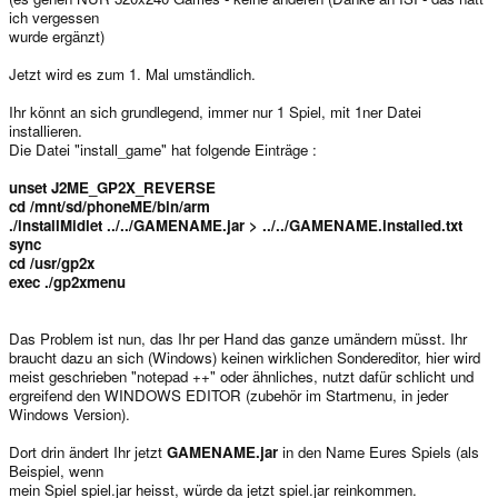
ich vergessen
wurde ergänzt)
Jetzt wird es zum 1. Mal umständlich.
Ihr könnt an sich grundlegend, immer nur 1 Spiel, mit 1ner Datei
installieren.
Die Datei "install_game" hat folgende Einträge :
unset J2ME_GP2X_REVERSE
cd /mnt/sd/phoneME/bin/arm
./installMidlet ../../GAMENAME.jar > ../../GAMENAME.installed.txt
sync
cd /usr/gp2x
exec ./gp2xmenu
Das Problem ist nun, das Ihr per Hand das ganze umändern müsst. Ihr
braucht dazu an sich (Windows) keinen wirklichen Sondereditor, hier wird
meist geschrieben "notepad ++" oder ähnliches, nutzt dafür schlicht und
ergreifend den WINDOWS EDITOR (zubehör im Startmenu, in jeder
Windows Version).
Dort drin ändert Ihr jetzt
GAMENAME.jar
in den Name Eures Spiels (als
Beispiel, wenn
mein Spiel spiel.jar heisst, würde da jetzt spiel.jar reinkommen.