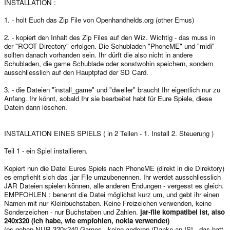
INSTALLATION :
1. - holt Euch das Zip File von Openhandhelds.org (other Emus)
2. - kopiert den Inhalt des Zip Files auf den Wiz. Wichtig - das muss in
der "ROOT Directory" erfolgen. Die Schubladen "PhoneME" und "midi"
sollten danach vorhanden sein. Ihr dürft die also nicht in andere
Schubladen, die game Schublade oder sonstwohin speichern, sondern
ausschliesslich auf den Hauptpfad der SD Card.
3. - die Dateien "install_game" und "dweller" braucht Ihr eigentlich nur zu
Anfang. Ihr könnt, sobald Ihr sie bearbeitet habt für Eure Spiele, diese
Datein dann löschen.
INSTALLATION EINES SPIELS ( in 2 Teilen - 1. Install 2. Steuerung )
Teil 1 - ein Spiel installieren.
Kopiert nun die Datei Eures Spiels nach PhoneME (direkt in die Direktory)
es empfiehlt sich das .jar File umzubenennen. Ihr werdet ausschliesslich
JAR Dateien spielen können, alle anderen Endungen - vergesst es gleich.
EMPFOHLEN : benennt die Datei möglichst kurz um, und gebt ihr einen
Namen mit nur Kleinbuchstaben. Keine Freizeichen verwenden, keine
Sonderzeichen - nur Buchstaben und Zahlen.
jar-file kompatibel ist, also
240x320 (ich habe, wie empfohlen, nokia verwendet)
(es gehen NUR 320x240 Games - keine anderen (Danke an ISI - das hatt