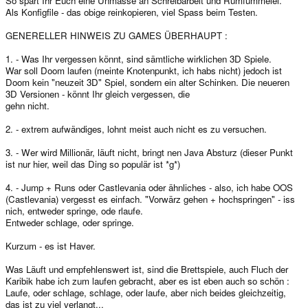
So spart Ihr Euch eine Unmasse an Schreibarbeit und Rumfummelei.
Als Konfigfile - das obige reinkopieren, viel Spass beim Testen.
GENERELLER HINWEIS ZU GAMES ÜBERHAUPT :
1. - Was Ihr vergessen könnt, sind sämtliche wirklichen 3D Spiele.
War soll Doom laufen (meinte Knotenpunkt, ich habs nicht) jedoch ist
Doom kein "neuzeit 3D" Spiel, sondern ein alter Schinken. Die neueren
3D Versionen - könnt Ihr gleich vergessen, die
gehn nicht.
2. - extrem aufwändiges, lohnt meist auch nicht es zu versuchen.
3. - Wer wird Millionär, läuft nicht, bringt nen Java Absturz (dieser Punkt
ist nur hier, weil das Ding so populär ist *g*)
4. - Jump + Runs oder Castlevania oder ähnliches - also, ich habe OOS
(Castlevania) vergesst es einfach. "Vorwärz gehen + hochspringen" - iss
nich, entweder springe, ode rlaufe.
Entweder schlage, oder springe.
Kurzum - es ist Haver.
Was Läuft und empfehlenswert ist, sind die Brettspiele, auch Fluch der
Karibik habe ich zum laufen gebracht, aber es ist eben auch so schön :
Laufe, oder schlage, schlage, oder laufe, aber nich beides gleichzeitig,
das ist zu viel verlangt...