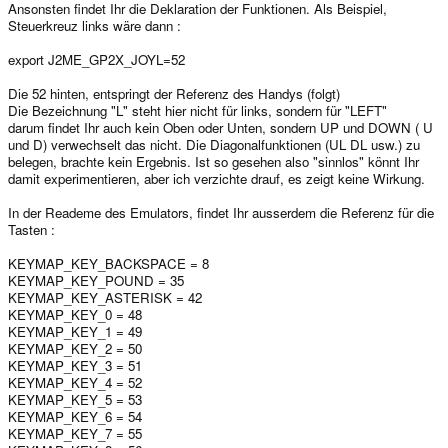
Ansonsten findet Ihr die Deklaration der Funktionen. Als Beispiel,
Steuerkreuz links wäre dann :
export J2ME_GP2X_JOYL=52
Die 52 hinten, entspringt der Referenz des Handys (folgt)
Die Bezeichnung "L" steht hier nicht für links, sondern für "LEFT"
darum findet Ihr auch kein Oben oder Unten, sondern UP und DOWN ( U
und D) verwechselt das nicht. Die Diagonalfunktionen (UL DL usw.) zu
belegen, brachte kein Ergebnis. Ist so gesehen also "sinnlos" könnt Ihr
damit experimentieren, aber ich verzichte drauf, es zeigt keine Wirkung.
In der Reademe des Emulators, findet Ihr ausserdem die Referenz für die
Tasten :
KEYMAP_KEY_BACKSPACE = 8
KEYMAP_KEY_POUND = 35
KEYMAP_KEY_ASTERISK = 42
KEYMAP_KEY_0 = 48
KEYMAP_KEY_1 = 49
KEYMAP_KEY_2 = 50
KEYMAP_KEY_3 = 51
KEYMAP_KEY_4 = 52
KEYMAP_KEY_5 = 53
KEYMAP_KEY_6 = 54
KEYMAP_KEY_7 = 55