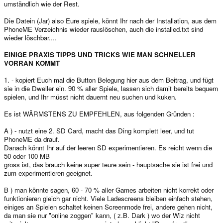
umständlich wie der Rest.
Die Datein (Jar) also Eure spiele, könnt Ihr nach der Installation, aus dem
PhoneME Verzeichnis wieder rauslöschen, auch die installed.txt sind
wieder löschbar....
EINIGE PRAXIS TIPPS UND TRICKS WIE MAN SCHNELLER
VORRAN KOMMT
1. - kopiert Euch mal die Button Belegung hier aus dem Beitrag, und fügt
sie in die Dweller ein. 90 % aller Spiele, lassen sich damit bereits bequem
spielen, und Ihr müsst nicht dauernt neu suchen und kuken.
Es ist WÄRMSTENS ZU EMPFEHLEN, aus folgenden Gründen :
A ) - nutzt eine 2. SD Card, macht das Ding komplett leer, und tut
PhoneME da drauf.
Danach könnt Ihr auf der leeren SD experimentieren. Es reicht wenn die
50 oder 100 MB
gross ist, das brauch keine super teure sein - hauptsache sie ist frei und
zum experimentieren geeignet.
B ) man könnte sagen, 60 - 70 % aller Games arbeiten nicht korrekt oder
funktionieren gleich gar nicht. Viele Ladescreens bleiben einfach stehen,
einiges an Spielen schaltet keinen Screenmode frei, andere gehen nicht,
da man sie nur "online zoggen" kann, ( z.B. Dark ) wo der Wiz nicht