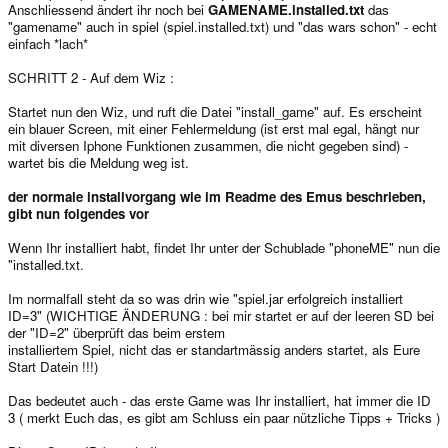
Anschliessend ändert ihr noch bei
GAMENAME.installed.txt
das
"gamename" auch in spiel (spiel.installed.txt) und "das wars schon" - echt
einfach *lach*
SCHRITT 2 - Auf dem Wiz :
Startet nun den Wiz, und ruft die Datei "install_game" auf. Es erscheint
ein blauer Screen, mit einer Fehlermeldung (ist erst mal egal, hängt nur
mit diversen Iphone Funktionen zusammen, die nicht gegeben sind) -
wartet bis die Meldung weg ist.
der normale installvorgang wie im Readme des Emus beschrieben,
gibt nun folgendes vor
Wenn Ihr installiert habt, findet Ihr unter der Schublade "phoneME" nun die
"installed.txt.
Im normalfall steht da so was drin wie "spiel.jar erfolgreich installiert
ID=3" (WICHTIGE ÄNDERUNG : bei mir startet er auf der leeren SD bei
der "ID=2" überprüft das beim erstem
installiertem Spiel, nicht das er standartmässig anders startet, als Eure
Start Datein !!!)
Das bedeutet auch - das erste Game was Ihr installiert, hat immer die ID
3 ( merkt Euch das, es gibt am Schluss ein paar nützliche Tipps + Tricks )