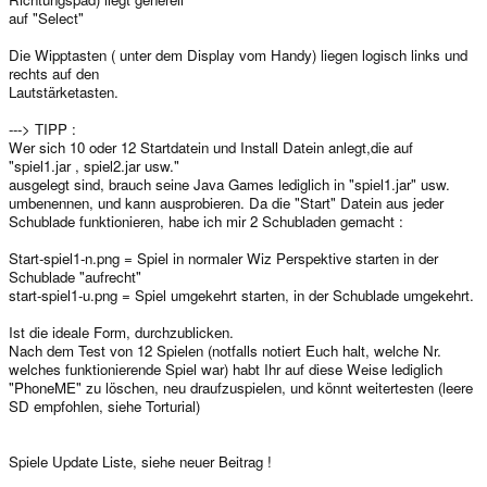
auf "Select"
Die Wipptasten ( unter dem Display vom Handy) liegen logisch links und
rechts auf den
Lautstärketasten.
---> TIPP :
Wer sich 10 oder 12 Startdatein und Install Datein anlegt,die auf
"spiel1.jar , spiel2.jar usw."
ausgelegt sind, brauch seine Java Games lediglich in "spiel1.jar" usw.
umbenennen, und kann ausprobieren. Da die "Start" Datein aus jeder
Schublade funktionieren, habe ich mir 2 Schubladen gemacht :
Start-spiel1-n.png = Spiel in normaler Wiz Perspektive starten in der
Schublade "aufrecht"
start-spiel1-u.png = Spiel umgekehrt starten, in der Schublade umgekehrt.
Ist die ideale Form, durchzublicken.
Nach dem Test von 12 Spielen (notfalls notiert Euch halt, welche Nr.
welches funktionierende Spiel war) habt Ihr auf diese Weise lediglich
"PhoneME" zu löschen, neu draufzuspielen, und könnt weitertesten (leere
SD empfohlen, siehe Torturial)
Spiele Update Liste, siehe neuer Beitrag !