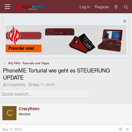
Log in
Register
Wiz FAQ - Tutorials und Tipps
PhoneME Torturial wie geht es STEUERUNG
UPDATE
T
S
CrazyRetro
May 17, 2010
h
t
r
a
e
r
a
t
d
d
CrazyRetro
s
a
C
Member
t
t
a
e
r
t
May 17, 2010
#1