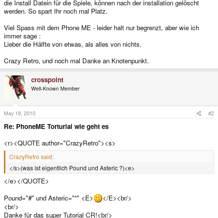
die Install Datein für die Spiele, können nach der installation gelöscht
werden. So spart Ihr noch mal Platz.
Viel Spass mit dem Phone ME - leider halt nur begrenzt, aber wie ich
immer sage :
Lieber die Hälfte von etwas, als alles von nichts.
Crazy Retro, und noch mal Danke an Knotenpunkt.
crosspoint
Well-Known Member
May 18, 2010
#2
Re: PhoneME Torturial wie geht es
<r><QUOTE author="CrazyRetro"><s>
CrazyRetro said:
</s>(was ist eigentlich Pound und Asteric ?)<e>
</e></QUOTE>
Pound="#" und Asteric="*" <E>
</E><br/>
<br/>
Danke für das super Tutorial CR!<br/>