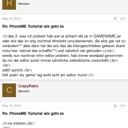
H
Member
May 19, 2010
#10
Re: PhoneME Torturial wie geht es
<t>das 2. was ich probiert hab war ja einfach die jar in GAMENAME.jar
oder wie das im orig nochmal drinsteht umzubenennen, die alos gar net zu
verändern^^ aber dann hat der wiz das als kleingeschrieben gelesen (kack
vista hier, netmal das schaffts^^) und natürlich net gefunden =(<br/>
werds nun nochmal mitm editor probiern, hab immer wordpad genommen
da mir der editor sonst immer sämtliche zeilenbrüche zerschießt.<br/>
<br/>
edith spricht:<br/>
hell yeah! etz gehts! lag wohl echt am editor. hurra!</t>
CrazyRetro
C
Member
May 19, 2010
#11
Re: PhoneME Torturial wie geht es
<t>na siehste.<br/>
<br/>