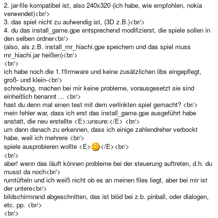
2. jar-file kompatibel ist, also 240x320 (ich habe, wie empfohlen, nokia
verwendet)<br/>
3. das spiel nicht zu aufwendig ist, (3D z.B.)<br/>
4. du das install_game.gpe entsprechend modifizierst, die spiele sollen in
den selben ordner<br/>
(also, als z.B. install_mr_hiachi.gpe speichern und das spiel muss
mr_hiachi.jar heißen)<br/>
<br/>
ich habe noch die 1.1firmware und keine zusätzlichen libs eingepflegt,
groß- und klein-<br/>
schreibung, machen bei mir keine probleme, vorausgesetzt sie sind
einheitlich benannt ... <br/>
hast du denn mal einen test mit dem verlinkten spiel gemacht? <br/>
mein fehler war, dass ich erst das install_game.gpe ausgeführt habe
anstatt, die neu erstellte <E>:unsure:</E> <br/>
um dann danach zu erkennen, dass ich einige zahlendreher verbockt
habe, weil ich mehrere <br/>
spiele ausprobieren wollte <E>
</E><br/>
<br/>
aber! wenn das läuft können probleme bei der steuerung auftreten, d.h. du
musst da noch<br/>
rumtüfteln und ich weiß nicht ob es an meinen files liegt, aber bei mir ist
der untere<br/>
bildschirmrand abgeschnitten, das ist blöd bei z.b. pinball, oder dialogen,
etc. pp. <br/>
<br/>