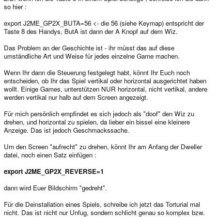
so hier :
export J2ME_GP2X_BUTA=56 <- die 56 (siehe Keymap) entspricht der
Taste 8 des Handys, ButA ist dann der A Knopf auf dem Wiz.
Das Problem an der Geschichte ist - ihr müsst das auf diese
umständliche Art und Weise für jedes einzelne Game machen.
Wenn Ihr dann die Steuerung festgelegt habt, könnt Ihr Euch noch
entscheiden, ob Ihr das Spiel vertikal oder horizontal ausgerichtet haben
wollt. Einige Games, unterstützen NUR horizontal, nicht vertikal, andere
werden vertikal nur halb auf dem Screen angezeigt.
Für mich persönlich empfindet es sich jedoch als "doof" den Wiz zu
drehen, und horizontal zu spielen, da lieber ein bissel eine kleinere
Anzeige. Das ist jedoch Geschmackssache.
Um den Screen "aufrecht" zu drehen, könnt Ihr am Anfang der Dweller
datei, noch einen Satz einfügen :
export J2ME_GP2X_REVERSE=1
dann wird Euer Bildschirm "gedreht".
Für die Deinstallation eines Spiels, schreibe ich jetzt das Torturial mal
nicht. Das ist nicht nur Unfug, sondern schlicht genau so komplex bzw.