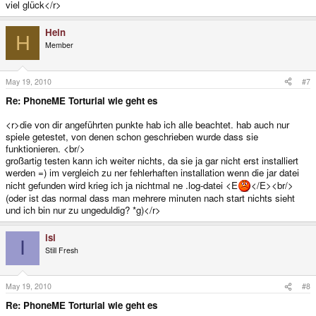
viel glück</r>
Hein
H
Member
May 19, 2010
#7
Re: PhoneME Torturial wie geht es
<r>die von dir angeführten punkte hab ich alle beachtet. hab auch nur
spiele getestet, von denen schon geschrieben wurde dass sie
funktionieren. <br/>
großartig testen kann ich weiter nichts, da sie ja gar nicht erst installiert
werden =) im vergleich zu ner fehlerhaften installation wenn die jar datei
nicht gefunden wird krieg ich ja nichtmal ne .log-datei <E
</E><br/>
(oder ist das normal dass man mehrere minuten nach start nichts sieht
und ich bin nur zu ungeduldig? *g)</r>
isi
I
Still Fresh
May 19, 2010
#8
Re: PhoneME Torturial wie geht es