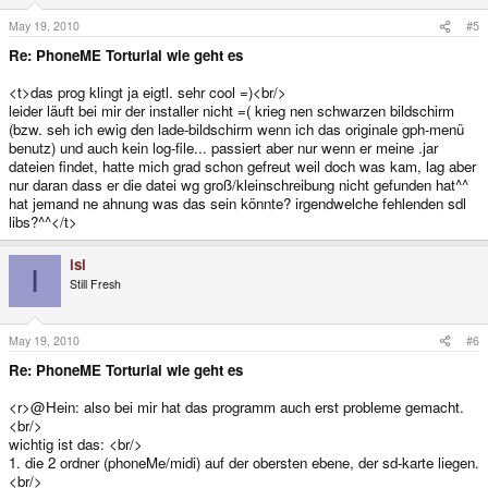
May 19, 2010
#5
Re: PhoneME Torturial wie geht es
<t>das prog klingt ja eigtl. sehr cool =)<br/>
leider läuft bei mir der installer nicht =( krieg nen schwarzen bildschirm
(bzw. seh ich ewig den lade-bildschirm wenn ich das originale gph-menü
benutz) und auch kein log-file... passiert aber nur wenn er meine .jar
dateien findet, hatte mich grad schon gefreut weil doch was kam, lag aber
nur daran dass er die datei wg groß/kleinschreibung nicht gefunden hat^^
hat jemand ne ahnung was das sein könnte? irgendwelche fehlenden sdl
libs?^^</t>
isi
I
Still Fresh
May 19, 2010
#6
Re: PhoneME Torturial wie geht es
<r>@Hein: also bei mir hat das programm auch erst probleme gemacht.
<br/>
wichtig ist das: <br/>
1. die 2 ordner (phoneMe/midi) auf der obersten ebene, der sd-karte liegen.
<br/>