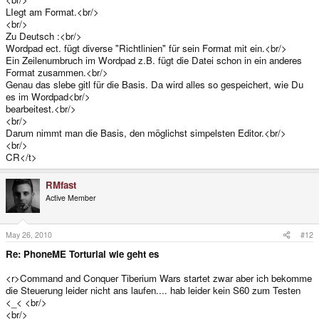
LIegt am Format.<br/>
<br/>
Zu Deutsch :<br/>
Wordpad ect. fügt diverse "Richtlinien" für sein Format mit ein.<br/>
Ein Zeilenumbruch im Wordpad z.B. fügt die Datei schon in ein anderes
Format zusammen.<br/>
Genau das slebe gitl für die Basis. Da wird alles so gespeichert, wie Du
es im Wordpad<br/>
bearbeitest.<br/>
<br/>
Darum nimmt man die Basis, den möglichst simpelsten Editor.<br/>
<br/>
CR</t>
RMfast
Active Member
May 26, 2010
#12
Re: PhoneME Torturial wie geht es
<r>Command and Conquer Tiberium Wars startet zwar aber ich bekomme
die Steuerung leider nicht ans laufen.... hab leider kein S60 zum Testen
<_< <br/>
<br/>