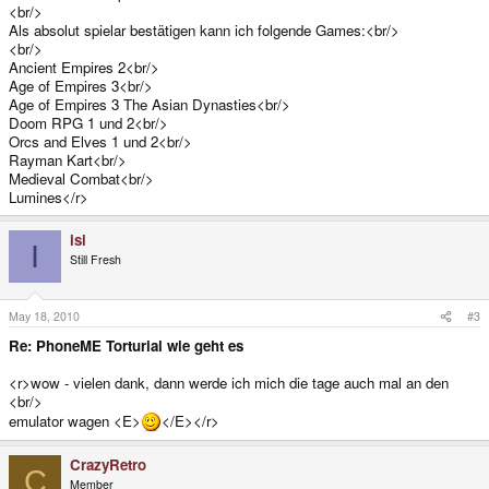
<br/>
Als absolut spielar bestätigen kann ich folgende Games:<br/>
<br/>
Ancient Empires 2<br/>
Age of Empires 3<br/>
Age of Empires 3 The Asian Dynasties<br/>
Doom RPG 1 und 2<br/>
Orcs and Elves 1 und 2<br/>
Rayman Kart<br/>
Medieval Combat<br/>
Lumines</r>
isi
I
Still Fresh
May 18, 2010
#3
Re: PhoneME Torturial wie geht es
<r>wow - vielen dank, dann werde ich mich die tage auch mal an den
<br/>
emulator wagen <E>
</E></r>
CrazyRetro
C
Member