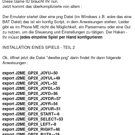
Diese Game ID braucht Ihr nun.
Jetzt kommt das überkomplizierte von allem :
Der Emulator startet über eine png Datei (im Windows z.B. wäre das eine
BAT Datei) das ist ein konfig Script, in dem Anweisungen stehen. Leider
gibt es im Phone ME nicht die Möglichkeit, ein Parsermenu oder eine Gui
zu nutzen, um die Steuerung und Einstellungen zu tätigen. Der Haken -
Ihr müsst
jedes einzelne Spiel per Hand konfigurieren
INSTALLATION EINES SPIELS - TEIL 2
Ok, öffnet jetzt die Datei "dweller.png" darin findet Ihr dann folgende
Anweisungen :
export J2ME_GP2X_JOYU=50
export J2ME_GP2X_JOYUL=49
export J2ME_GP2X_JOYL=52
export J2ME_GP2X_JOYDL=55
export J2ME_GP2X_JOYD=56
export J2ME_GP2X_JOYDR=57
export J2ME_GP2X_JOYR=54
export J2ME_GP2X_JOYUR=51
export J2ME_GP2X_START=-6
export J2ME_GP2X_SELECT=53
export J2ME_GP2X_LEFT=-8
export J2ME_GP2X_RIGHT=48
export J2ME_GP2X_BUTA=-19