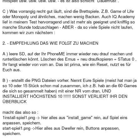
mitspielt usw. usw. usw. usw. - es ist also schlicht "Dauerfrust".
C ) Was vorrangig recht gut läuft, sind die Brettspiele. Z.B. Game of Life
oder Monopoly und ähnliches, machen wenig Backen. Auch IQ Academy
lief in meinem Test hervorragend und ist mehr als geeignet und knifflig so
manche Stunde todzuschlagen - ABER - da so viele Spiele nicht laufen,
kommen wir zum nächstem :
2. - EMPFEHLUNG DAS WIE FOLGT ZU MACHEN
A ) leere SD, auf der Ihr PhoneME immer wieder neu drauf machen und
runterlöschen könnt. Löschen des Emus + neu draufkopieren = STatus 0 ,
Ihr fangt wieder von vorn an. Das ist prima, wie ein Reset, nutzt es für
Euch aus.
B ) - erstellt die PNG Dateien vorher. Nennt Eure Spiele (meist hat man ja
so 10 oder 15 Stück schon mal zusammen, ich z.B. hab an die 60 Games
die sich so gesammelt haben) mit einer NR vorn dran, UND
INSTALLIERT HÖCHSTENS 10 !!!!!! SONST VERLIERT IHR DEN
ÜBERBLICK
macht das also so :
1install-spiel1.png -> hier alles aus "install_game" rein, auf Spiel eins
anpassen, speichern.
start-spiel1.png ->Hier alles aus Dweller rein, Buttons anpassen,
speichern.