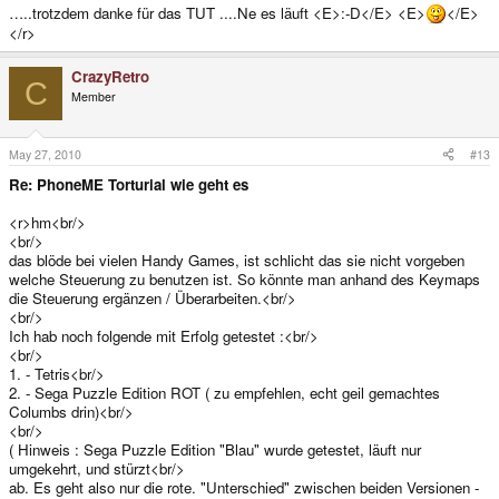
…..trotzdem danke für das TUT ....Ne es läuft <E>:-D</E> <E>
</E>
</r>
CrazyRetro
C
Member
May 27, 2010
#13
Re: PhoneME Torturial wie geht es
<r>hm<br/>
<br/>
das blöde bei vielen Handy Games, ist schlicht das sie nicht vorgeben
welche Steuerung zu benutzen ist. So könnte man anhand des Keymaps
die Steuerung ergänzen / Überarbeiten.<br/>
<br/>
Ich hab noch folgende mit Erfolg getestet :<br/>
<br/>
1. - Tetris<br/>
2. - Sega Puzzle Edition ROT ( zu empfehlen, echt geil gemachtes
Columbs drin)<br/>
<br/>
( Hinweis : Sega Puzzle Edition "Blau" wurde getestet, läuft nur
umgekehrt, und stürzt<br/>
ab. Es geht also nur die rote. "Unterschied" zwischen beiden Versionen -