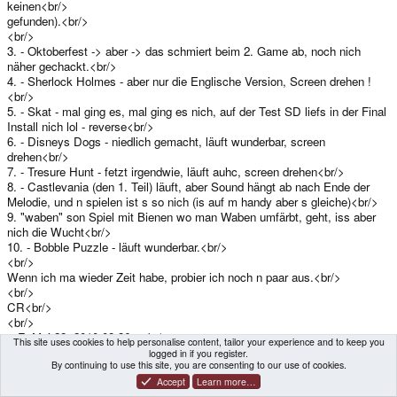
keinen<br/>
gefunden).<br/>
<br/>
3. - Oktoberfest -> aber -> das schmiert beim 2. Game ab, noch nich
näher gechackt.<br/>
4. - Sherlock Holmes - aber nur die Englische Version, Screen drehen !
<br/>
5. - Skat - mal ging es, mal ging es nich, auf der Test SD liefs in der Final
Install nich lol - reverse<br/>
6. - Disneys Dogs - niedlich gemacht, läuft wunderbar, screen
drehen<br/>
7. - Tresure Hunt - fetzt irgendwie, läuft auhc, screen drehen<br/>
8. - Castlevania (den 1. Teil) läuft, aber Sound hängt ab nach Ende der
Melodie, und n spielen ist s so nich (is auf m handy aber s gleiche)<br/>
9. "waben" son Spiel mit Bienen wo man Waben umfärbt, geht, iss aber
nich die Wucht<br/>
10. - Bobble Puzzle - läuft wunderbar.<br/>
<br/>
Wenn ich ma wieder Zeit habe, probier ich noch n paar aus.<br/>
<br/>
CR<br/>
<br/>
-- Fr Mai 28, 2010 08:36 --<br/>
This site uses cookies to help personalise content, tailor your experience and to keep you
<br/>
logged in if you register.
By continuing to use this site, you are consenting to our use of cookies.
Neustes Spiele Update :<br/>
<br/>
Accept
Learn more…