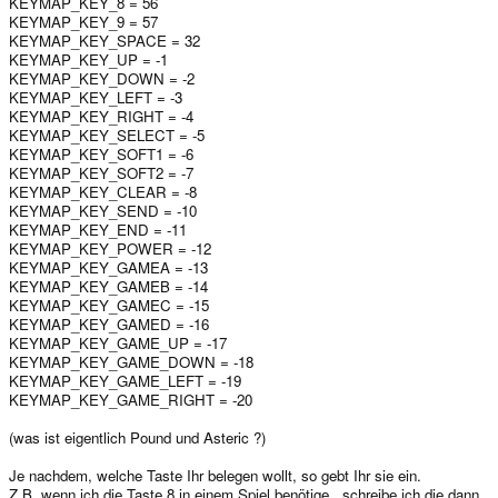
KEYMAP_KEY_8 = 56
KEYMAP_KEY_9 = 57
KEYMAP_KEY_SPACE = 32
KEYMAP_KEY_UP = -1
KEYMAP_KEY_DOWN = -2
KEYMAP_KEY_LEFT = -3
KEYMAP_KEY_RIGHT = -4
KEYMAP_KEY_SELECT = -5
KEYMAP_KEY_SOFT1 = -6
KEYMAP_KEY_SOFT2 = -7
KEYMAP_KEY_CLEAR = -8
KEYMAP_KEY_SEND = -10
KEYMAP_KEY_END = -11
KEYMAP_KEY_POWER = -12
KEYMAP_KEY_GAMEA = -13
KEYMAP_KEY_GAMEB = -14
KEYMAP_KEY_GAMEC = -15
KEYMAP_KEY_GAMED = -16
KEYMAP_KEY_GAME_UP = -17
KEYMAP_KEY_GAME_DOWN = -18
KEYMAP_KEY_GAME_LEFT = -19
KEYMAP_KEY_GAME_RIGHT = -20
(was ist eigentlich Pound und Asteric ?)
Je nachdem, welche Taste Ihr belegen wollt, so gebt Ihr sie ein.
Z.B. wenn ich die Taste 8 in einem Spiel benötige , schreibe ich die dann