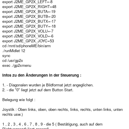
export J2ME_GP2X_LEFT=-8
export J2ME_GP2X_RIGHT=48
export J2ME_GP2X_BUTA=-19
export J2ME_GP2X_BUTB=-20
export J2ME_GP2X_BUTX=-17
export J2ME_GP2X_BUTY=-18
export J2ME_GP2X_VOLU=-7
export J2ME_GP2X_VOLD=-6
export J2ME_GP2X_JOYC=53
cd /mnt/sd/phoneME/bin/arm
./runMidlet 12
sync
cd /usr/gp2x
exec ./gp2xmenu
Infos zu den Änderungen in der Steuerung :
1. - Diagonalen wurden je Bildformat jetzt angeglichen.
2. - die "0" liegt jetzt auf dem Button Start.
Belegung wie folgt :
Joystik : Oben links, oben, oben rechts, links, rechts, unten links, unten
rechts usw.)
1 , 2 , 3 , 4 , 6 , 7 , 8 , 9 - die 5 ( Bestätigung, auch auf dem
Richtungspad) liegt generell