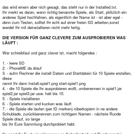
das wird einem aber nich gesagt, das steht nur in der Installed.txt.
Ihr merkt es daran, wenn richtig benannte Spiele, als Start, plötzlich ein
anderes Spiel hochfahren, als eigentlich der Name ist - ist aber egal -
denn zum Testen, solltet Ihr echt auf einer freien SD arbeiten,sonst
werdet Ihr mit deinstallieren nicht mehr fertig.
DIE VERSION FÜR GANZ CLEVERE ZUM AUSPROBIEREN WAS
LÄUFT :
Wer schreibfaul und ganz clever ist, macht folgendes :
1. - leere SD
2. - PhoneME da drauf
3. - aufm Rechner die install Datein und Startdatein für 10 Spiele erstellen,
diese
nennt Ihr dann Install-spiel1.png start-spiel1.png
4. - die 10 Spiele die Ihr ausprobieren wollt, umbenennen in spiel1.jar
spiel2.jar spiel3.jar usw. halt bis 10.
5. - Spiele installieren
6. - Spiele starten und kucken was läuft
7. - die Spiele die laufen (per ID merken) rüberkopiern in ne andere
Schublade, zurückbenennen zum richtigem Namen - nächste Runde
Spiele drauf, so lange
bis Ihr Eure Sammlung durchprobiert habt.