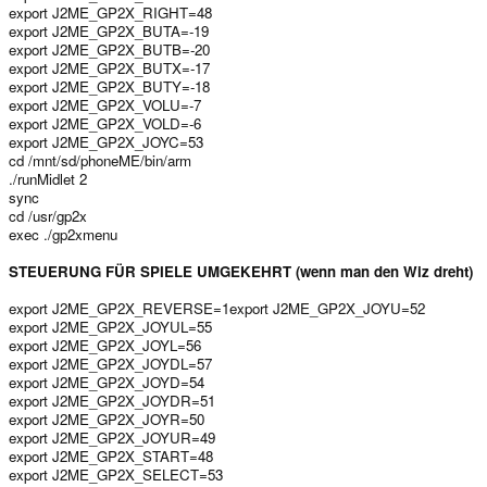
export J2ME_GP2X_RIGHT=48
export J2ME_GP2X_BUTA=-19
export J2ME_GP2X_BUTB=-20
export J2ME_GP2X_BUTX=-17
export J2ME_GP2X_BUTY=-18
export J2ME_GP2X_VOLU=-7
export J2ME_GP2X_VOLD=-6
export J2ME_GP2X_JOYC=53
cd /mnt/sd/phoneME/bin/arm
./runMidlet 2
sync
cd /usr/gp2x
exec ./gp2xmenu
STEUERUNG FÜR SPIELE UMGEKEHRT (wenn man den Wiz dreht)
export J2ME_GP2X_REVERSE=1export J2ME_GP2X_JOYU=52
export J2ME_GP2X_JOYUL=55
export J2ME_GP2X_JOYL=56
export J2ME_GP2X_JOYDL=57
export J2ME_GP2X_JOYD=54
export J2ME_GP2X_JOYDR=51
export J2ME_GP2X_JOYR=50
export J2ME_GP2X_JOYUR=49
export J2ME_GP2X_START=48
export J2ME_GP2X_SELECT=53