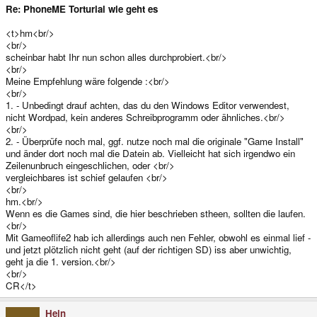
Re: PhoneME Torturial wie geht es
<t>hm<br/>
<br/>
scheinbar habt Ihr nun schon alles durchprobiert.<br/>
<br/>
Meine Empfehlung wäre folgende :<br/>
<br/>
1. - Unbedingt drauf achten, das du den Windows Editor verwendest,
nicht Wordpad, kein anderes Schreibprogramm oder ähnliches.<br/>
<br/>
2. - Überprüfe noch mal, ggf. nutze noch mal die originale "Game Install"
und änder dort noch mal die Datein ab. Vielleicht hat sich irgendwo ein
Zeilenunbruch eingeschlichen, oder <br/>
vergleichbares ist schief gelaufen <br/>
<br/>
hm.<br/>
Wenn es die Games sind, die hier beschrieben stheen, sollten die laufen.
<br/>
Mit Gameoflife2 hab ich allerdings auch nen Fehler, obwohl es einmal lief -
und jetzt plötzlich nicht geht (auf der richtigen SD) iss aber unwichtig,
geht ja die 1. version.<br/>
<br/>
CR</t>
Hein