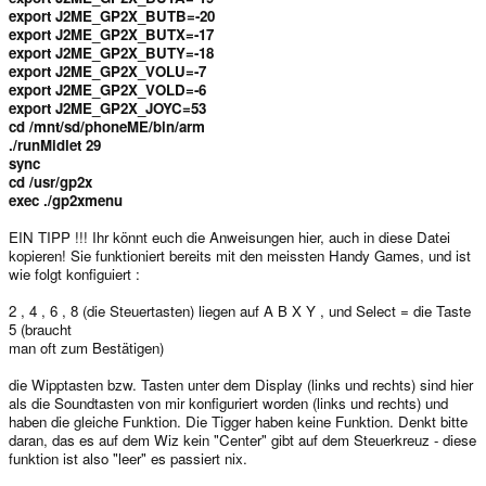
export J2ME_GP2X_BUTB=-20
export J2ME_GP2X_BUTX=-17
export J2ME_GP2X_BUTY=-18
export J2ME_GP2X_VOLU=-7
export J2ME_GP2X_VOLD=-6
export J2ME_GP2X_JOYC=53
cd /mnt/sd/phoneME/bin/arm
./runMidlet 29
sync
cd /usr/gp2x
exec ./gp2xmenu
EIN TIPP !!! Ihr könnt euch die Anweisungen hier, auch in diese Datei
kopieren! Sie funktioniert bereits mit den meissten Handy Games, und ist
wie folgt konfiguiert :
2 , 4 , 6 , 8 (die Steuertasten) liegen auf A B X Y , und Select = die Taste
5 (braucht
man oft zum Bestätigen)
die Wipptasten bzw. Tasten unter dem Display (links und rechts) sind hier
als die Soundtasten von mir konfiguriert worden (links und rechts) und
haben die gleiche Funktion. Die Tigger haben keine Funktion. Denkt bitte
daran, das es auf dem Wiz kein "Center" gibt auf dem Steuerkreuz - diese
funktion ist also "leer" es passiert nix.