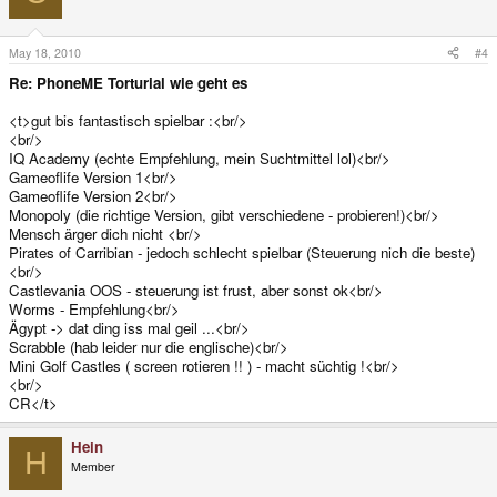
May 18, 2010
#4
Re: PhoneME Torturial wie geht es
<t>gut bis fantastisch spielbar :<br/>
<br/>
IQ Academy (echte Empfehlung, mein Suchtmittel lol)<br/>
Gameoflife Version 1<br/>
Gameoflife Version 2<br/>
Monopoly (die richtige Version, gibt verschiedene - probieren!)<br/>
Mensch ärger dich nicht <br/>
Pirates of Carribian - jedoch schlecht spielbar (Steuerung nich die beste)
<br/>
Castlevania OOS - steuerung ist frust, aber sonst ok<br/>
Worms - Empfehlung<br/>
Ägypt -> dat ding iss mal geil ...<br/>
Scrabble (hab leider nur die englische)<br/>
Mini Golf Castles ( screen rotieren !! ) - macht süchtig !<br/>
<br/>
CR</t>
Hein
H
Member