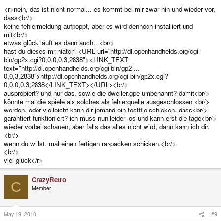
<r>nein, das ist nicht normal... es kommt bei mir zwar hin und wieder vor,
dass<br/>
keine fehlermeldung aufpoppt, aber es wird dennoch installiert und
mit<br/>
etwas glück läuft es dann auch...<br/>
hast du dieses mr hiatchi <URL url="http://dl.openhandhelds.org/cgi-
bin/gp2x.cgi?0,0,0,0,3,2838"><LINK_TEXT
text="http://dl.openhandhelds.org/cgi-bin/gp2 ...
0,0,3,2838">http://dl.openhandhelds.org/cgi-bin/gp2x.cgi?
0,0,0,0,3,2838</LINK_TEXT></URL><br/>
ausprobiert? und nur das, sowie die dweller.gpe umbenannt? damit<br/>
könnte mal die spiele als solches als fehlerquelle ausgeschlossen <br/>
werden. oder vielleicht kann dir jemand ein testfile schicken, dass<br/>
garantiert funktioniert? ich muss nun leider los und kann erst die tage<br/>
wieder vorbei schauen, aber falls das alles nicht wird, dann kann ich dir,
<br/>
wenn du willst, mal einen fertigen rar-packen schicken.<br/>
<br/>
viel glück</r>
CrazyRetro
C
Member
May 19, 2010
#9