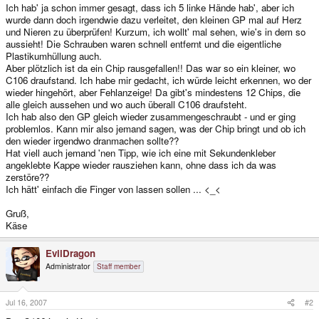
Ich hab' ja schon immer gesagt, dass ich 5 linke Hände hab', aber ich
wurde dann doch irgendwie dazu verleitet, den kleinen GP mal auf Herz
und Nieren zu überprüfen! Kurzum, ich wollt' mal sehen, wie's in dem so
aussieht! Die Schrauben waren schnell entfernt und die eigentliche
Plastikumhüllung auch.
Aber plötzlich ist da ein Chip rausgefallen!! Das war so ein kleiner, wo
C106 draufstand. Ich habe mir gedacht, ich würde leicht erkennen, wo der
wieder hingehört, aber Fehlanzeige! Da gibt's mindestens 12 Chips, die
alle gleich aussehen und wo auch überall C106 draufsteht.
Ich hab also den GP gleich wieder zusammengeschraubt - und er ging
problemlos. Kann mir also jemand sagen, was der Chip bringt und ob ich
den wieder irgendwo dranmachen sollte??
Hat viell auch jemand 'nen Tipp, wie ich eine mit Sekundenkleber
angeklebte Kappe wieder rausziehen kann, ohne dass ich da was
zerstöre??
Ich hätt' einfach die Finger von lassen sollen ... <_<
Gruß,
Käse
EvilDragon
Administrator
Staff member
Jul 16, 2007
#2