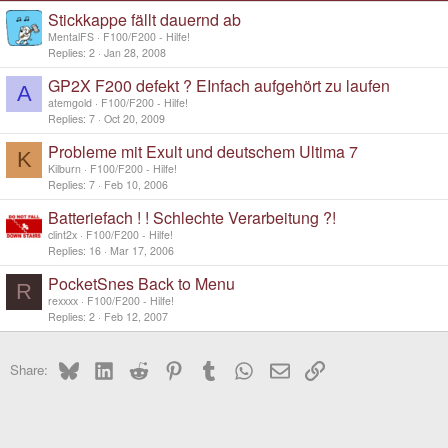
Stickkappe fällt dauernd ab
MentalFS
F100/F200 - Hilfe!
Replies
2
Jan 28, 2008
GP2X F200 defekt ? EInfach aufgehört zu laufen
A
atemgold
F100/F200 - Hilfe!
Replies
7
Oct 20, 2009
Probleme mit Exult und deutschem Ultima 7
K
Kilburn
F100/F200 - Hilfe!
Replies
7
Feb 10, 2006
Batteriefach ! ! Schlechte Verarbeitung ?!
clint2x
F100/F200 - Hilfe!
Replies
16
Mar 17, 2006
PocketSnes Back to Menu
R
rexxxx
F100/F200 - Hilfe!
Replies
2
Feb 12, 2007
Bluesky
LinkedIn
Reddit
Pinterest
Tumblr
WhatsApp
Email
Link
Share: