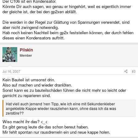
Der C106 ist ein Kondensator.
Könnte Dir auch sagen, wo genau er hingehört, weil es eigentlich immer
der gleiche ist, der bei den gp2xen abfällt.
Die werden in der Regel zur Glättung von Spannungen verwendet, sind
aber nicht zwingend notwendig.
Hab noch keinen Nachteil beim gp2x feststellen können, der durch fehlen
dieses einen Kondensators auftritt.
Pliskin
Member
Jul 16, 2007
#3
Kein Bauteil ist umsonst drin.
Also auf machen und wieder dranlöten.
Sonst kann es zu bauteilschäden führen die nicht mehr so leicht oder
garnicht zu reparieren sind.
Hat viell auch jemand 'nen Tipp, wie ich eine mit Sekundenkleber
angeklebte Kappe wieder rausziehen kann, ohne dass ich da was
zerstöre??
Wiso macht ihr das? <_<
Es gibt genug leute die das schon bereut haben.
Mir fehlt spontan nur rausdremeln ein und neue kappe holen.