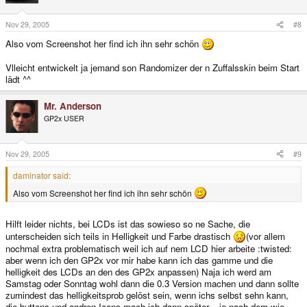
Nov 29, 2005
#8
Also vom Screenshot her find ich ihn sehr schön
Vlleicht entwickelt ja jemand son Randomizer der n Zuffalsskin beim Start
lädt ^^
Mr. Anderson
GP2x USER
Nov 29, 2005
#9
daminator said:
Also vom Screenshot her find ich ihn sehr schön
Hilft leider nichts, bei LCDs ist das sowieso so ne Sache, die
unterscheiden sich teils in Helligkeit und Farbe drastisch
(vor allem
nochmal extra problematisch weil ich auf nem LCD hier arbeite :twisted:
aber wenn ich den GP2x vor mir habe kann ich das gamme und die
helligkeit des LCDs an den des GP2x anpassen) Naja ich werd am
Samstag oder Sonntag wohl dann die 0.3 Version machen und dann sollte
zumindest das helligkeitsprob gelöst sein, wenn ichs selbst sehn kann,
die buttons und andren Icons mach ich dann später... je nach dem wie