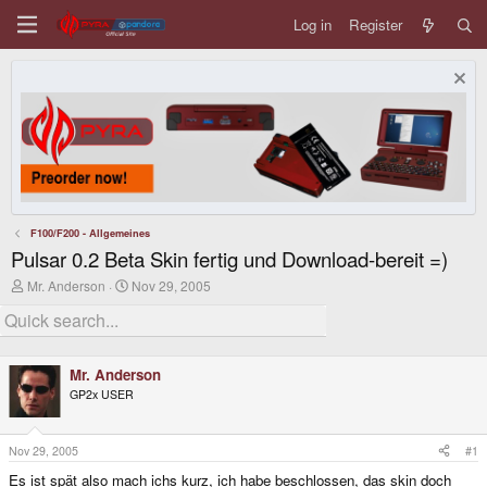
Log in
Register
F100/F200 - Allgemeines
Pulsar 0.2 Beta Skin fertig und Download-bereit =)
T
S
Mr. Anderson
Nov 29, 2005
h
t
r
a
e
r
a
t
d
d
Mr. Anderson
s
a
GP2x USER
t
t
a
e
r
t
Nov 29, 2005
#1
e
Es ist spät also mach ichs kurz, ich habe beschlossen, das skin doch
r