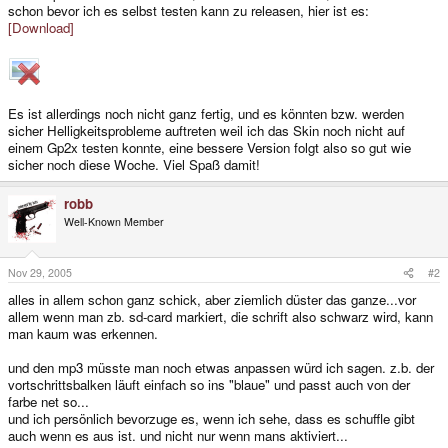
schon bevor ich es selbst testen kann zu releasen, hier ist es:
[Download]
Es ist allerdings noch nicht ganz fertig, und es könnten bzw. werden
sicher Helligkeitsprobleme auftreten weil ich das Skin noch nicht auf
einem Gp2x testen konnte, eine bessere Version folgt also so gut wie
sicher noch diese Woche. Viel Spaß damit!
robb
Well-Known Member
Nov 29, 2005
#2
alles in allem schon ganz schick, aber ziemlich düster das ganze...vor
allem wenn man zb. sd-card markiert, die schrift also schwarz wird, kann
man kaum was erkennen.
und den mp3 müsste man noch etwas anpassen würd ich sagen. z.b. der
vortschrittsbalken läuft einfach so ins "blaue" und passt auch von der
farbe net so...
und ich persönlich bevorzuge es, wenn ich sehe, dass es schuffle gibt
auch wenn es aus ist. und nicht nur wenn mans aktiviert...