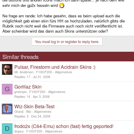
sehr mich der gp2x fesseln wird
Ne frage am rande: Ich habe gesehn, dass es beim upload auch die
möglichkeit gab einen skin fürs HH os hochzuladen, natürlich gibts die
Rubrik noch nicht weil die Firmware auch noch nicht veröffentlicht ist.
Aber scheinbar wird das dann auch Skins unterstützen oder?
You must log in or register to reply here.
Similar threads
Pulsar, Firestorm und Acidrain Skins :)
Mr. Anderson
F100/F200 - Allgemeines
Replies
17
Jul 31, 2006
Gorillaz Skin
G
greenpix
F100/F200 - Allgemeines
Replies
14
Apr 3, 2006
Wiz-Skin Beta-Test
Ghanji
Wiz - Allgemeines
Replies
3
Dec 24, 2009
frodo2x (C64-Emu) schon (fast) fertig geported!
D
drgary
F100/F200 - Allgemeines