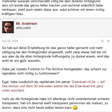
markierter auswahl verschwindet völlig bei dem dunklen hintergrund.
also ich würde das ganze heller machen und nochmal ordentlich farbe
reinhauen, sieht auch relativ blass aus. wäre schöner mit einem richtig
kräftigem blau...
Mr. Anderson
GP2x USER
Nov 29, 2005
#5
So hab auf deine Empfehlung hin das ganze heller gemacht und mehr
sättigung bei den hintergründen eingestellt, sieht zwar etwas hell bei mir
aus aber da die alten hintergründe hoffnungslos zu dunkel waren, wird das
wohl ok am gp2x aussehn.
Habs per Update Funktion im File Archive hochgeladen, das scheint nur
irgendwie nicht richtig zu funktionieren?
Egal, habs zusätzlich als rapidshare link parrat:
Download v0.2a -> auf
free klicken und dann 30 sekunden warten bis der Download link ganz
unten erscheint
mehr als die hintergründe habe ich allerdings nicht verändert(statt schwarz
transparent, hab ich diesmal weiß transparent genommen als marker), zu
dumm, dass ichs nicht heute selbst testen kann