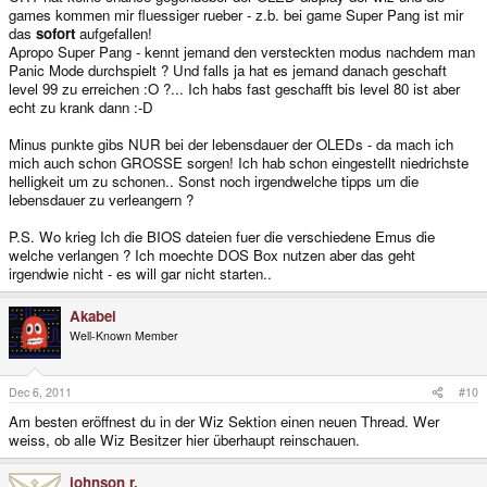
games kommen mir fluessiger rueber - z.b. bei game Super Pang ist mir
das
sofort
aufgefallen!
Apropo Super Pang - kennt jemand den versteckten modus nachdem man
Panic Mode durchspielt ? Und falls ja hat es jemand danach geschaft
level 99 zu erreichen :O ?... Ich habs fast geschafft bis level 80 ist aber
echt zu krank dann :-D
Minus punkte gibs NUR bei der lebensdauer der OLEDs - da mach ich
mich auch schon GROSSE sorgen! Ich hab schon eingestellt niedrichste
helligkeit um zu schonen.. Sonst noch irgendwelche tipps um die
lebensdauer zu verleangern ?
P.S. Wo krieg Ich die BIOS dateien fuer die verschiedene Emus die
welche verlangen ? Ich moechte DOS Box nutzen aber das geht
irgendwie nicht - es will gar nicht starten..
Akabei
Well-Known Member
Dec 6, 2011
#10
Am besten eröffnest du in der Wiz Sektion einen neuen Thread. Wer
weiss, ob alle Wiz Besitzer hier überhaupt reinschauen.
johnson r.