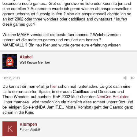
besondere neure games.. Gibt es irgendwo ne liste oder koennte jemand
eine erstellen ? Ausserdem wurde ich gerne wissen ab anspruchsvollere
games ueberhaupt fluessig laufen ? also als anspruchsvoll dachte ich so
an kof 2002 oder three wonders oder caddilacs and dynasours / laufen
diese games gut ?
Welche MAME version ist die beste fuer caanoo ? Welche version
unterstuzt die meisten games und emuliert am besten ?
MAME4ALL ? Bin neu hier und wurde gerne eure erfahrung wissen
Akabei
Well-Known Member
Dec 2, 2011
#2
Du kannst dir mame4all ja
hier
schon mal runterladen. Es gibt darin eine
Liste der emulierten Spiele, in der auch Cadillacs and Dinosaurs und
Three Wonders auftauchen. KoF 2002 läuft über den
NeoGeo Emulator
.
Unter mame4all wird tatsächlich ein ziemlich altes romset unterstützt und
bei einigen Spielen(NBA Jam T.E., Mortal Kombat) geht der Caanoo ganz
schön in die Knie.
Klumpen
K
Forum Addict!