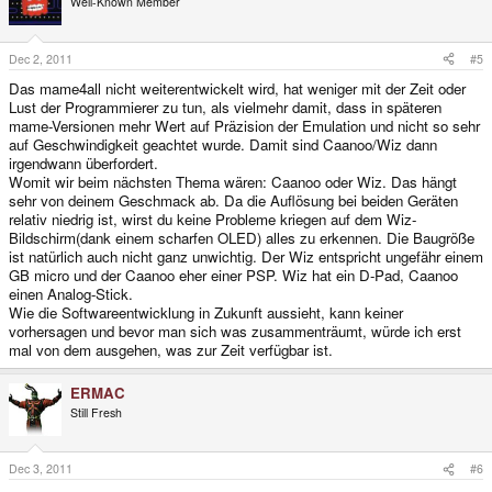
Well-Known Member
Dec 2, 2011
#5
Das mame4all nicht weiterentwickelt wird, hat weniger mit der Zeit oder
Lust der Programmierer zu tun, als vielmehr damit, dass in späteren
mame-Versionen mehr Wert auf Präzision der Emulation und nicht so sehr
auf Geschwindigkeit geachtet wurde. Damit sind Caanoo/Wiz dann
irgendwann überfordert.
Womit wir beim nächsten Thema wären: Caanoo oder Wiz. Das hängt
sehr von deinem Geschmack ab. Da die Auflösung bei beiden Geräten
relativ niedrig ist, wirst du keine Probleme kriegen auf dem Wiz-
Bildschirm(dank einem scharfen OLED) alles zu erkennen. Die Baugröße
ist natürlich auch nicht ganz unwichtig. Der Wiz entspricht ungefähr einem
GB micro und der Caanoo eher einer PSP. Wiz hat ein D-Pad, Caanoo
einen Analog-Stick.
Wie die Softwareentwicklung in Zukunft aussieht, kann keiner
vorhersagen und bevor man sich was zusammenträumt, würde ich erst
mal von dem ausgehen, was zur Zeit verfügbar ist.
ERMAC
Still Fresh
Dec 3, 2011
#6