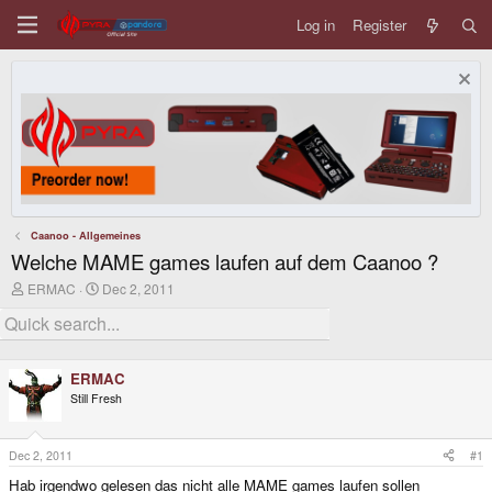
Log in
Register
Caanoo - Allgemeines
Welche MAME games laufen auf dem Caanoo ?
T
S
ERMAC
Dec 2, 2011
h
t
r
a
e
r
a
t
d
d
ERMAC
s
a
Still Fresh
t
t
a
e
r
t
Dec 2, 2011
#1
e
Hab irgendwo gelesen das nicht alle MAME games laufen sollen
r