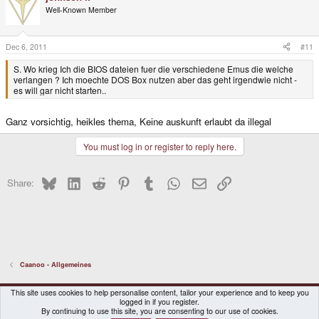
Well-Known Member
Dec 6, 2011
#11
S. Wo krieg Ich die BIOS dateien fuer die verschiedene Emus die welche
verlangen ? Ich moechte DOS Box nutzen aber das geht irgendwie nicht -
es will gar nicht starten..
Ganz vorsichtig, heikles thema, Keine auskunft erlaubt da illegal
You must log in or register to reply here.
Bluesky
LinkedIn
Reddit
Pinterest
Tumblr
WhatsApp
Email
Link
Share:
Caanoo - Allgemeines
DragonBox Pyra
English (US)
This site uses cookies to help personalise content, tailor your experience and to keep you
logged in if you register.
Contact us
Terms and rules
Privacy policy
Help
Home
By continuing to use this site, you are consenting to our use of cookies.