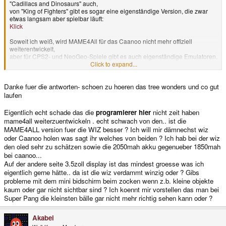
"Cadillacs and Dinosaurs" auch,
von "King of Fighters" gibt es sogar eine eigenständige Version, die zwar
etwas langsam aber spielbar läuft:
Klick
Soweit ich weiß, wird MAME4All für das Caanoo nicht mehr offiziell
weiterentwickelt,
aber für CPS2- und NeoGeo-Spiele gibt es auch eigenständige Emulatoren.
Click to expand...
Für (Ultimate) MK (3) empfielt sich die SNES-Version über PocketSNES.
Danke fuer die antworten- schoen zu hoeren das tree wonders und co gut
PS: Ermac does not exist
laufen
Eigentlich echt schade das die
programierer hier
nicht zeit haben
mame4all weiterzuentwickeln . echt schwach von den.. ist die
MAME4ALL version fuer die WIZ besser ? Ich will mir dämnechst wiz
oder Caanoo holen was sagt ihr welches von beiden ? Ich hab bei der wiz
den oled sehr zu schätzen sowie die 2050mah akku gegenueber 1850mah
bei caanoo...
Auf der andere seite 3.5zoll display ist das mindest groesse was ich
eigentlich gerne hätte.. da ist die wiz verdammt winzig oder ? Gibs
probleme mit dem mini bidschirm beim zocken wenn z.b. kleine objekte
kaum oder gar nicht sichtbar sind ? Ich koennt mir vorstellen das man bei
Super Pang die kleinsten bälle gar nicht mehr richtig sehen kann oder ?
Akabei