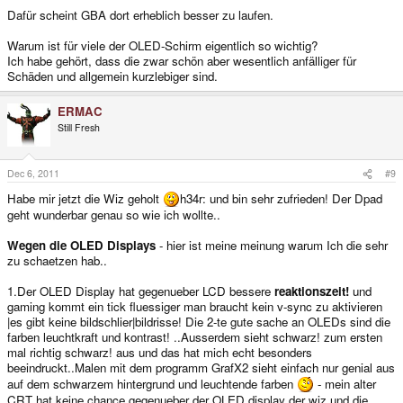
Dafür scheint GBA dort erheblich besser zu laufen.
Warum ist für viele der OLED-Schirm eigentlich so wichtig?
Ich habe gehört, dass die zwar schön aber wesentlich anfälliger für
Schäden und allgemein kurzlebiger sind.
ERMAC
Still Fresh
Dec 6, 2011
#9
Habe mir jetzt die Wiz geholt
h34r: und bin sehr zufrieden! Der Dpad
geht wunderbar genau so wie ich wollte..
Wegen die OLED Displays
- hier ist meine meinung warum Ich die sehr
zu schaetzen hab..
1.Der OLED Display hat gegenueber LCD bessere
reaktionszeit!
und
gaming kommt ein tick fluessiger man braucht kein v-sync zu aktivieren
|es gibt keine bildschlier|bildrisse! Die 2-te gute sache an OLEDs sind die
farben leuchtkraft und kontrast! ..Ausserdem sieht schwarz! zum ersten
mal richtig schwarz! aus und das hat mich echt besonders
beeindruckt..Malen mit dem programm GrafX2 sieht einfach nur genial aus
auf dem schwarzem hintergrund und leuchtende farben
- mein alter
CRT hat keine chance gegenueber der OLED display der wiz und die