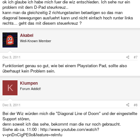
ok ich glaube ich habe mich fuer die wiz entschieden. Ich sehe nur ein
problem mit dem D-Pad steurkreuz..
kann man da gleichzeitig 2 richtungstasten betaetigen so das man
diagonal bewegungen ausfuehrt kann und nicht einfach hoch runter links
rechts... geht das mit diesem steuerkreuz ?
Akabei
Well-Known Member
Dec 3, 2011
#7
Funktioniert genau so gut, wie bei einem Playstation Pad, sollte also
überhaupt kein Problem sein.
Klumpen
K
Forum Addict!
Dec 3, 2011
#8
Bei der Wiz würden mich die "Diagonal Line of Doom" und der eingestellte
Support stören,
denn soweit ich das sehe, bekommt man die nur noch gebraucht.
Siehe ab ca. 11:00 : http://www.youtube.com/watch?
v=pnDnCigPE0o&feature=relmfu