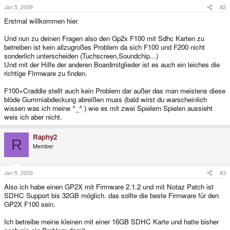
Jan 5, 2009
#2
Erstmal willkommen hier.
Und nun zu deinen Fragen also den Gp2x F100 mit Sdhc Karten zu
betreiben ist kein allzugroßes Problem da sich F100 und F200 nicht
sonderlich unterscheiden (Tuchscreen,Soundchip...)
Und mit der Hilfe der anderen Boardmitglieder ist es auch ein leiches die
richtige FIrmware zu finden.
F100+Craddle stellt auch kein Problem dar außer das man meistens diese
blöde Gummiabdeckung abreißen muss (bald wirst du warscheinlich
wissen was ich meine ^_^ ) wie es mit zwei Spielern Spielen aussieht
weis ich aber nicht.
Raphy2
R
Member
Jan 5, 2009
#3
Also ich habe einen GP2X mit Firmware 2.1.2 und mit Notaz Patch ist
SDHC Support bis 32GB möglich. das sollte die beste Firmware für den
GP2X F100 sein.
Ich betreibe meine kleinen mit einer 16GB SDHC Karte und hatte bisher