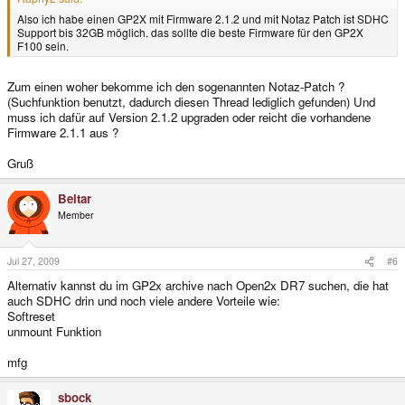
Also ich habe einen GP2X mit Firmware 2.1.2 und mit Notaz Patch ist SDHC
Support bis 32GB möglich. das sollte die beste Firmware für den GP2X
F100 sein.
Zum einen woher bekomme ich den sogenannten Notaz-Patch ?
(Suchfunktion benutzt, dadurch diesen Thread lediglich gefunden) Und
muss ich dafür auf Version 2.1.2 upgraden oder reicht die vorhandene
Firmware 2.1.1 aus ?
Gruß
Beltar
Member
Jul 27, 2009
#6
Alternativ kannst du im GP2x archive nach Open2x DR7 suchen, die hat
auch SDHC drin und noch viele andere Vorteile wie:
Softreset
unmount Funktion
mfg
sbock