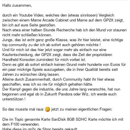
e
Hallo zusammen,
r
durch ein Youtube Video, welches den (etwas sinnlosen) Vergleich
zwischen einem Mame Arcade Cabinet und Mame auf dem GP2X zeigt,
bin ich auf eure Seite gestoßen.
Nach etwa einer halben Stunde Recherche hab ich den Mund vor staunen
nicht mehr schließen können.
Jungs, das ist echt ganz große Klasse, was ihr hier leistet, eine richtige
top community zu der ich ab sofort auch gehören möchte !
Und für mich ist das hier jetzt sogar mehr als einfach nur eine
Kaufentscheidung, der GP2X zeigt, dass die Zeit der propriotären
Handheld Konsolen zumindest für mich vorbei ist.
Denn es gibt ab sofort einfach keinen Grund mehr hunderte von Euros für
ein paar mickrige Spiele auszugeben, die in ihrer Qualität bereits seit
Jahren zu wünschen übrig lassen.
Alleine durch Zusammenhalt, durch Community habt ihr hier etwas
geschaffen, was ich so nie für möglich gehalten hätte.
Der Kampf gegen die industrie, die uns Jahre lang verarschte, hat nun
begonnen und egal ob in Zukunft Pandora oder Wiz, ich werde euch
unterstützen !
So das musste mal raus
jetzt zu meinen eigentlichen Fragen:
Die im Topic genannte Karte SanDisk 8GB SDHC Karte möchte ich mit
dem F100 verwenden.
Habe diese im gp2x.de Shop bereits gekauft.