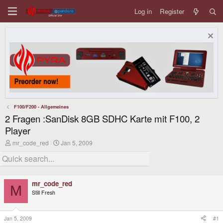
Log in
Register
F100/F200 - Allgemeines
2 Fragen :SanDisk 8GB SDHC Karte mit F100, 2
Player
T
S
mr_code_red
Jan 5, 2009
h
t
r
a
e
r
a
t
d
d
mr_code_red
s
a
M
Still Fresh
t
t
a
e
r
t
Jan 5, 2009
#1