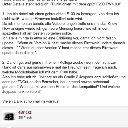
Unter Details steht lediglich: "Funktioniert mit dem gp2x F200 FW4.0.0"
1. Ich bin dabei mir einen gebrauchten F100 zu besorgen, von dem ich
nicht weiß, welche Firmware installiert sein wird.
Da ich momentan bereits alle Vorbereitungen treffe und mir das Know-
How aneigne würde ich gern eure Meinung hören, wie ich in dem
speziellen Fall am besten vorgehen sollte.
Ich stelle mir da in etwa so eine Erklärung vor, damit ich nicht falsch
update : "Wenn du Version X hast mache dieses Firmware update danach
dieses..." "Wenn du aber Version Y hast mache erst dieses Firmware
update dann dieses".
2. Da ich gut und gerne mit einem Kollega zocke (wenn der nicht zur
Hand ist darfs ausnahmsweise mal die Freundin sein) frage ich mich,
welche Möglichkeiten ich mit dem F100 habe.
Also ich habe mir zb. überlegt an ein Cradle 2 Joypads anzuschließen und
dann per TVOut an den Fernseher, hat Jemand sowas schonmal
gemacht? Wenn ja mit welchen Emus ist das kompatibel? Und welche
Joypads funktionieren?
Vielen Dank schonmal im vorraus!
4Brickz
Still Fresh