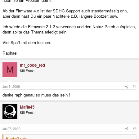
noch nie ein Problem damit.
Ab der Firmware 4.x ist der SDHC Support auch standartmässig drin,
aber dann hast Du ein paar Nachteile z.B. längere Bootzeit usw.
Ich würde die Firmware 2.1.2 verwenden und den Notaz Patch aufspielen,
dann sollte das Thema erledigt sein.
Viel Spaß mit dem kleinen.
Raphael
mr_code_red
M
Still Fresh
Jan 8, 2009
#4
danke raph genau so muss das sein !
Mafia45
Still Fresh
Jul 27, 2009
#5
Raphy2 said: