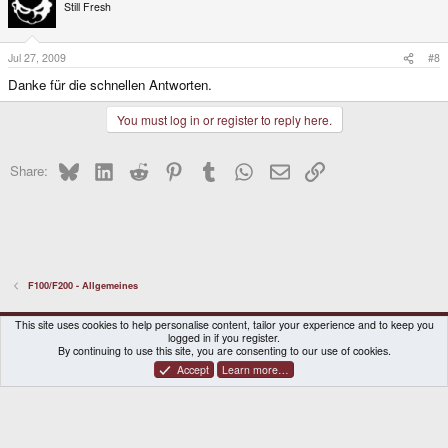
Still Fresh
Jul 27, 2009
#8
Danke für die schnellen Antworten.
You must log in or register to reply here.
Bluesky
LinkedIn
Reddit
Pinterest
Tumblr
WhatsApp
Email
Link
Share:
F100/F200 - Allgemeines
DragonBox Pyra
English (US)
This site uses cookies to help personalise content, tailor your experience and to keep you
logged in if you register.
Contact us
Terms and rules
Privacy policy
Help
Home
By continuing to use this site, you are consenting to our use of cookies.
Accept
Learn more…
®
Community platform by XenForo
© 2010-2026 XenForo Ltd.
|
Certain add-on by SyTry.