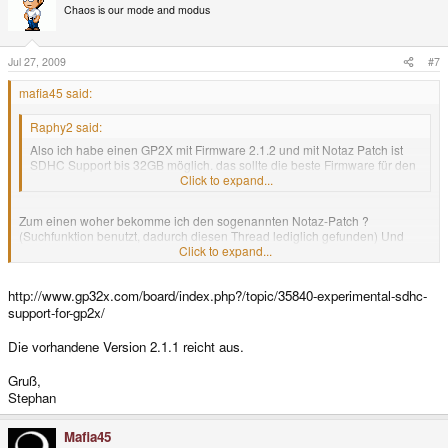
Chaos is our mode and modus
Jul 27, 2009
#7
mafia45 said:
Raphy2 said:
Also ich habe einen GP2X mit Firmware 2.1.2 und mit Notaz Patch ist
SDHC Support bis 32GB möglich. das sollte die beste Firmware für den
GP2X F100 sein.
Click to expand...
Zum einen woher bekomme ich den sogenannten Notaz-Patch ?
(Suchfunktion benutzt, dadurch diesen Thread lediglich gefunden) Und
muss ich dafür auf Version 2.1.2 upgraden oder reicht die vorhandene
Click to expand...
Firmware 2.1.1 aus ?
http://www.gp32x.com/board/index.php?/topic/35840-experimental-sdhc-
Gruß
support-for-gp2x/
Die vorhandene Version 2.1.1 reicht aus.
Gruß,
Stephan
Mafia45