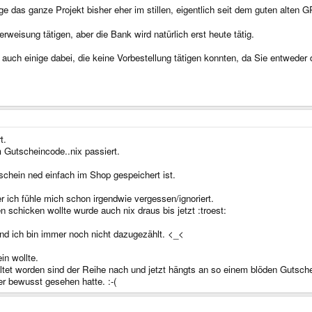
lge das ganze Projekt bisher eher im stillen, eigentlich seit dem guten alten 
rweisung tätigen, aber die Bank wird natürlich erst heute tätig.
auch einige dabei, die keine Vorbestellung tätigen konnten, da Sie entweder
t.
Gutscheincode..nix passiert.
schein ned einfach im Shop gespeichert ist.
er ich fühle mich schon irgendwie vergessen/ignoriert.
 schicken wollte wurde auch nix draus bis jetzt :troest:
nd ich bin immer noch nicht dazugezählt. <_<
in wollte.
altet worden sind der Reihe nach und jetzt hängts an so einem blöden Gutsch
r bewusst gesehen hatte. :-(