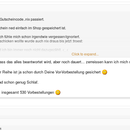
tscheincode..nix passiert.
chein ned einfach im Shop gespeichert ist.
 ich fühle mich schon irgendwie vergessen/ignoriert.
hicken wollte wurde auch nix draus bis jetzt :troest:
 ich bin immer noch nicht dazugezählt. <_<
Click to expand...
 wollte.
s das alles beantwortet wird, aber noch dauert... zerreissen kann ich mich 
tet worden sind der Reihe nach und jetzt hängts an so einem blöden Gutscheincod
 bewusst gesehen hatte. :-(
der Reihe ist ja schon durch Deine Vor-Vorbestellung gesichert
ad schon genug Schlaf.
ei insgesamt 530 Vorbestellungen
t.