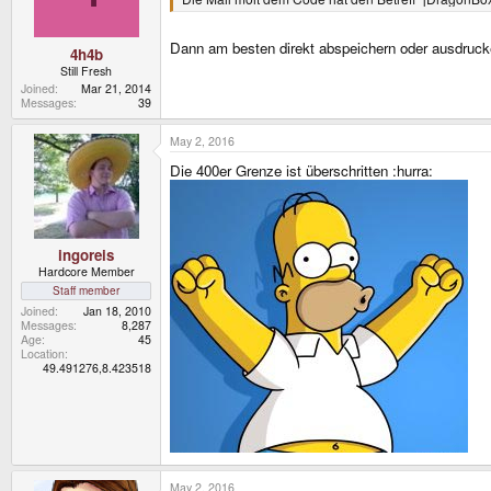
Dann am besten direkt abspeichern oder ausdrucken
4h4b
Still Fresh
Joined
Mar 21, 2014
Messages
39
May 2, 2016
Die 400er Grenze ist überschritten :hurra:
ingoreis
Hardcore Member
Staff member
Joined
Jan 18, 2010
Messages
8,287
Age
45
Location
49.491276,8.423518
May 2, 2016