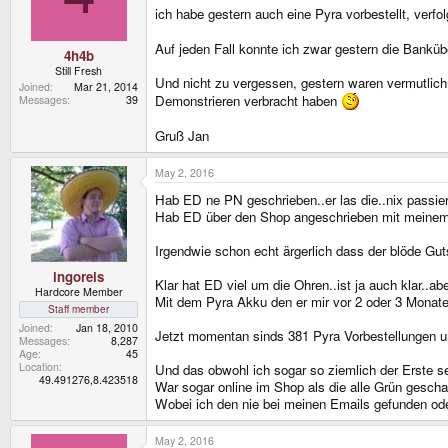
ich habe gestern auch eine Pyra vorbestellt, verfo
Auf jeden Fall konnte ich zwar gestern die Bankübe
4h4b
Still Fresh
Und nicht zu vergessen, gestern waren vermutlich 
Joined
Mar 21, 2014
Demonstrieren verbracht haben
Messages
39
Gruß Jan
May 2, 2016
Hab ED ne PN geschrieben..er las die..nix passier
Hab ED über den Shop angeschrieben mit meinem 
Irgendwie schon echt ärgerlich dass der blöde Gut
ingoreis
Klar hat ED viel um die Ohren..ist ja auch klar..ab
Hardcore Member
Mit dem Pyra Akku den er mir vor 2 oder 3 Monaten
Staff member
Joined
Jan 18, 2010
Jetzt momentan sinds 381 Pyra Vorbestellungen u
Messages
8,287
Age
45
Location
Und das obwohl ich sogar so ziemlich der Erste se
49.491276,8.423518
War sogar online im Shop als die alle Grün gesch
Wobei ich den nie bei meinen Emails gefunden ode
May 2, 2016