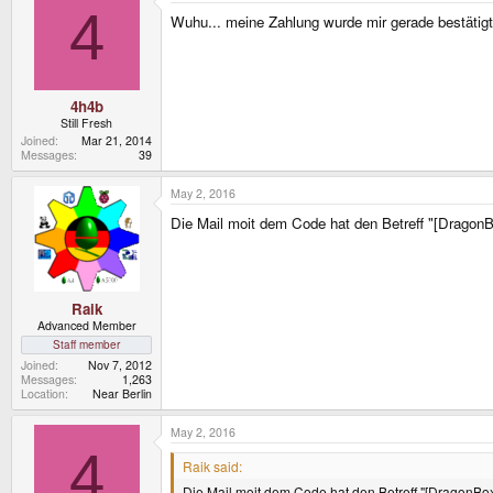
4
Wuhu... meine Zahlung wurde mir gerade bestätigt
4h4b
Still Fresh
Joined
Mar 21, 2014
Messages
39
May 2, 2016
Die Mail moit dem Code hat den Betreff "[DragonBo
Raik
Advanced Member
Staff member
Joined
Nov 7, 2012
Messages
1,263
Location
Near Berlin
May 2, 2016
4
Raik said:
Die Mail moit dem Code hat den Betreff "[DragonBox]