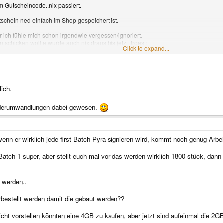
Gutscheincode..nix passiert.
tschein ned einfach im Shop gespeichert ist.
er ich fühle mich schon irgendwie vergessen/ignoriert.
schicken wollte wurde auch nix draus bis jetzt :troest:
Click to expand...
nd ich bin immer noch nicht dazugezählt. <_<
Click to expand...
in wollte.
das alles beantwortet wird, aber noch dauert... zerreissen kann ich mich noch nic
altet worden sind der Reihe nach und jetzt hängts an so einem blöden Gutscheinc
er bewusst gesehen hatte. :-(
lich.
r Reihe ist ja schon durch Deine Vor-Vorbestellung gesichert
orderumwandlungen dabei gewesen.
d schon genug Schlaf.
 insgesamt 530 Vorbestellungen
n er wirklich jede first Batch Pyra signieren wird, kommt noch genug Arbeit
Batch 1 super, aber stellt euch mal vor das werden wirklich 1800 stück, dann 
 werden..
bestellt werden damit die gebaut werden??
cht vorstellen könnten eine 4GB zu kaufen, aber jetzt sind aufeinmal die 2GB