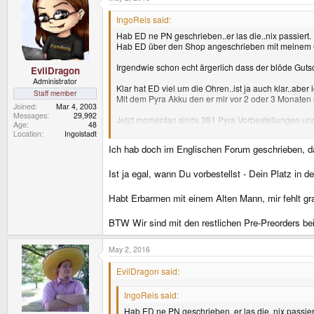
IngoReis said:
Hab ED ne PN geschrieben..er las die..nix passiert.
Hab ED über den Shop angeschrieben mit meinem Gu
Irgendwie schon echt ärgerlich dass der blöde Guts
EvilDragon
Administrator
Klar hat ED viel um die Ohren..ist ja auch klar..aber
Staff member
Mit dem Pyra Akku den er mir vor 2 oder 3 Monaten sc
Joined
Mar 4, 2003
Messages
29,992
Jetzt momentan sinds 381 Pyra Vorbestellungen und
Age
48
Location
Ingolstadt
Und das obwohl ich sogar so ziemlich der Erste sein
Ich hab doch im Englischen Forum geschrieben, das
War sogar online im Shop als die alle Grün geschal
Wobei ich den nie bei meinen Emails gefunden oder
Ist ja egal, wann Du vorbestellst - Dein Platz in 
Habt Erbarmen mit einem Alten Mann, mir fehlt gr
BTW Wir sind mit den restlichen Pre-Preorders b
May 2, 2016
EvilDragon said:
IngoReis said:
Hab ED ne PN geschrieben..er las die..nix passier