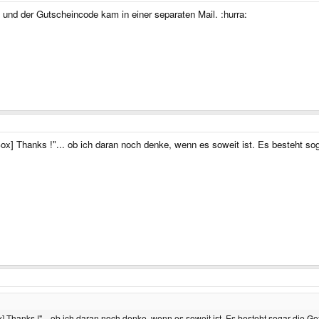
 und der Gutscheincode kam in einer separaten Mail. :hurra:
x] Thanks !"... ob ich daran noch denke, wenn es soweit ist. Es besteht soga
 Thanks !"... ob ich daran noch denke, wenn es soweit ist. Es besteht sogar die Gef