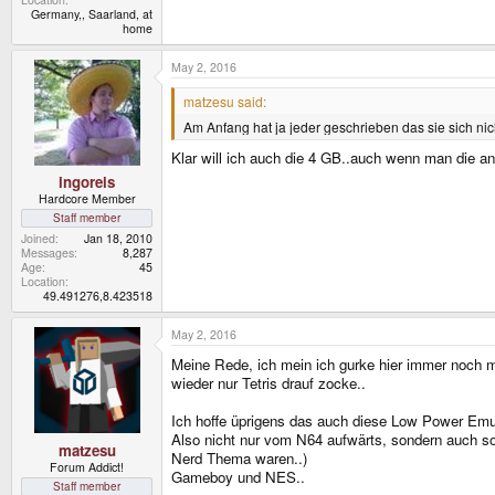
Germany,, Saarland, at
home
May 2, 2016
matzesu said:
Am Anfang hat ja jeder geschrieben das sie sich nich
Klar will ich auch die 4 GB..auch wenn man die an
ingoreis
Hardcore Member
Staff member
Joined
Jan 18, 2010
Messages
8,287
Age
45
Location
49.491276,8.423518
May 2, 2016
Meine Rede, ich mein ich gurke hier immer noch m
wieder nur Tetris drauf zocke..
Ich hoffe üprigens das auch diese Low Power Emu
Also nicht nur vom N64 aufwärts, sondern auch s
matzesu
Nerd Thema waren..)
Forum Addict!
Gameboy und NES..
Staff member