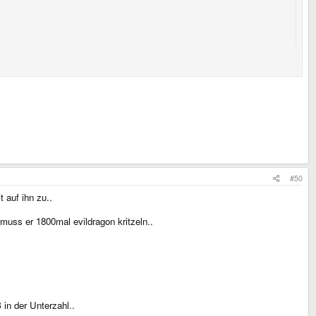
ht.
ode.
#50
 auf ihn zu..
muss er 1800mal evildragon kritzeln..
 in der Unterzahl..