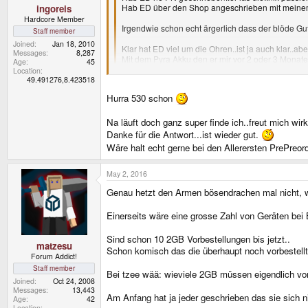
Hab ED über den Shop angeschrieben mit meinem 
ingoreis
Hardcore Member
Irgendwie schon echt ärgerlich dass der blöde Gu
Staff member
Joined
Jan 18, 2010
Klar hat ED viel um die Ohren..ist ja auch klar..ab
Messages
8,287
Mit dem Pyra Akku den er mir vor 2 oder 3 Monaten 
Age
45
Location
Jetzt momentan sinds 381 Pyra Vorbestellungen u
49.491276,8.423518
Hurra 530 schon
Und das obwohl ich sogar so ziemlich der Erste se
Ich hab doch im Englischen Forum geschrieben, dass 
War sogar online im Shop als die alle Grün gesch
Wobei ich den nie bei meinen Emails gefunden od
Na läuft doch ganz super finde ich..freut mich wirk
Ist ja egal, wann Du vorbestellst - Dein Platz in de
Danke für die Antwort...ist wieder gut.
Wäre halt echt gerne bei den Allerersten PrePre
Habt Erbarmen mit einem Alten Mann, mir fehlt gra
May 2, 2016
BTW Wir sind mit den restlichen Pre-Preorders bei
Genau hetzt den Armen bösendrachen mal nicht, wen
Einerseits wäre eine grosse Zahl von Geräten bei 
Sind schon 10 2GB Vorbestellungen bis jetzt..
matzesu
Schon komisch das die überhaupt noch vorbestellt
Forum Addict!
Staff member
Bei tzee wää: wieviele 2GB müssen eigendlich vor
Joined
Oct 24, 2008
Messages
13,443
Am Anfang hat ja jeder geschrieben das sie sich ni
Age
42
Location