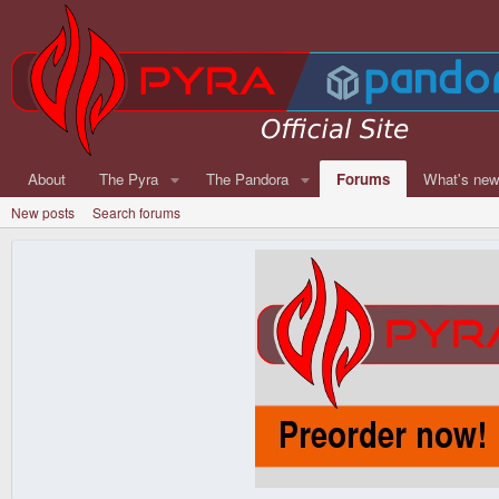
About
The Pyra
The Pandora
Forums
What's ne
New posts
Search forums