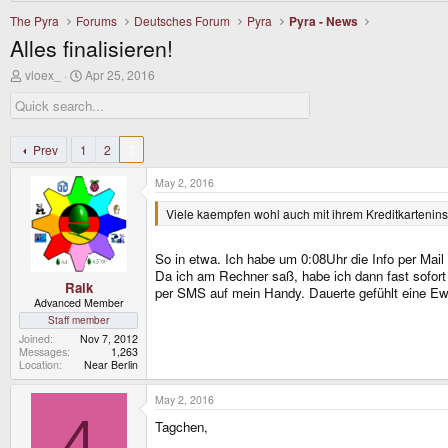
The Pyra
Forums
Deutsches Forum
Pyra
Pyra - News
Alles finalisieren!
T
S
vloex_
Apr 25, 2016
h
t
r
a
e
r
a
t
d
d
Prev
1
2
3
s
a
t
t
May 2, 2016
a
e
r
Viele kaempfen wohl auch mit ihrem Kreditkarteninst
t
e
r
So in etwa. Ich habe um 0:08Uhr die Info per Mail
Da ich am Rechner saß, habe ich dann fast sofort
Raik
per SMS auf mein Handy. Dauerte gefühlt eine Ew
Advanced Member
Staff member
Joined
Nov 7, 2012
Messages
1,263
Location
Near Berlin
May 2, 2016
4
Tagchen,