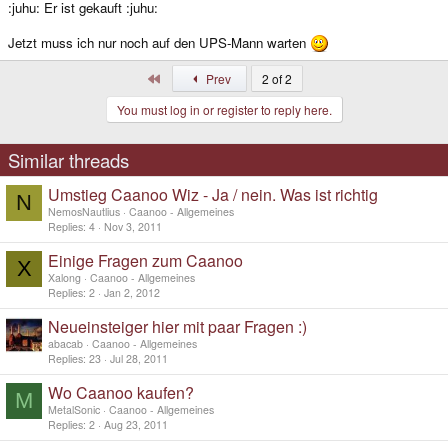
:juhu: Er ist gekauft :juhu:
Jetzt muss ich nur noch auf den UPS-Mann warten
First
Prev
2 of 2
You must log in or register to reply here.
Similar threads
Umstieg Caanoo Wiz - Ja / nein. Was ist richtig
N
NemosNautlius
Caanoo - Allgemeines
Replies
4
Nov 3, 2011
Einige Fragen zum Caanoo
X
Xalong
Caanoo - Allgemeines
Replies
2
Jan 2, 2012
Neueinsteiger hier mit paar Fragen :)
abacab
Caanoo - Allgemeines
Replies
23
Jul 28, 2011
Wo Caanoo kaufen?
M
MetalSonic
Caanoo - Allgemeines
Replies
2
Aug 23, 2011