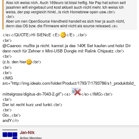
Also ich weiss nich. Auch 169euro ist bissl heftig. Ne Psp hat schon seit
jaaahren wifi eingebaut und kost aktuell auch nicht mehr. Ich weiss ich
weiss, der psp vergleich hinkt...is nich Homebrew open usw.<br/>
<br/>
Aber um nen OpenSource Handheld handelt es sich hier ja auch nicht,
denn das OS bzw. die Firmware wird nicht als source released.<e>
</e></QUOTE>Hi SiENcE <E>
</E> ,<br/>
<br/>
@Caanoo: mußte ja nicht: kannst ja das 140€ Set kaufen und holst Dir
dann noch für´Zehner n Mini-USB Dongle mit Ralink Chipsatz.<br/>
<br/>
(z.b. den hier
<br/>
<br/>
<br/>
<IMG
src="http://img.idealo.com/folder/Product/1793/7/1793786/s1_produktbild_
mittelgross/digitus-dn-7043-2.gif"><s>
</e></IMG><br/>
<br/>
Der ist recht kurz und funkt.<br/>
<br/>
Gtx.,<br/>
andY</r>
Jan-Nik
Active Member