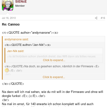
SiENcE
Member
Jul 16, 2010
#16
Re: Cannoo
<r><QUOTE author="andymanone"><s>
andymanone said:
</s><QUOTE author="Jan-Nik"><s>
Jan-Nik said:
</s>Ist trotzdem schon ziemlich dreist, das Wifi dann als tolles neues
Feature des Caanoo zu bewerben, wo es nicht mal eingebaut ist.<e>
Click to expand...
</e></QUOTE>Na doch, so gesehen schon, nämlich in der Firmware <E>
</E> <br/>
<br/>
Click to expand...
Gtx.,<br/>
andY<e>
</e></QUOTE>
Na dann will ich mal sehen, wie du mit wifi in der Firmware und ohne wifi
dongle funkst <E>;-)</E>.<br/>
<br/>
Na mal im ernst, für 140 erwarte ich schon komplett wifi und auch