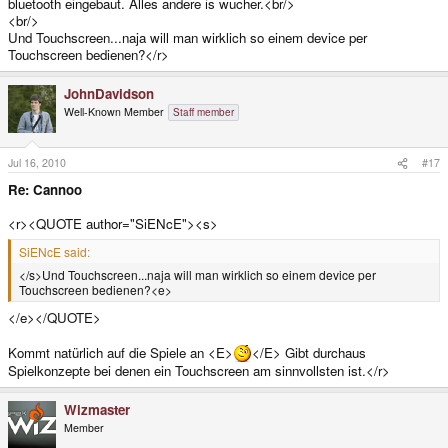
bluetooth eingebaut. Alles andere is wucher.<br/>
<br/>
Und Touchscreen...naja will man wirklich so einem device per
Touchscreen bedienen?</r>
JohnDavidson
Well-Known Member
Staff member
Jul 16, 2010
#17
Re: Cannoo
<r><QUOTE author="SiENcE"><s>
SiENcE said:
</s>Und Touchscreen...naja will man wirklich so einem device per
Touchscreen bedienen?<e>
</e></QUOTE>
Kommt natürlich auf die Spiele an <E>
</E> Gibt durchaus
Spielkonzepte bei denen ein Touchscreen am sinnvollsten ist.</r>
Wizmaster
Member