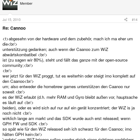
Member
Jul 15, 2010
#14
Re: Cannoo
<t>abgesehn von der hardware und dem zubehör, mach ich ma eher um
die<br/>
unterstützung gedanken; auch wenn der Caanoo zum WiZ
abwärtskombatibel <br/>
ist (zu sagen wir 80%), steht und fällt das ganze mit der open-source
community;<br/>
<br/>
wer jetzt für den WiZ proggt, tut es weiterhin oder steigt imo komplett auf
den Caanoo<br/>
um; also entweder die homebrew games unterstützen den Caanoo nur
soweit <br/>
es der WiZ erlaubt (d.h. mehr RAM und Gyro bleibt außen vor, hauptsache
es läuft auf <br/>
beiden), oder es wird sich auf nur auf ein gerät konzentriert; der WiZ is ja
noch nicht <br/>
wirklich lange am markt und das SDK wurde auch erst released; wenn
GPH FW und SDK <br/>
so spät wie für den WiZ released seh ich schwarz für den Caanoo; imo
hätten GPH kein<br/>
'update' vom WiZ bringen sollen sonder gleich einen richtigen nachfolger