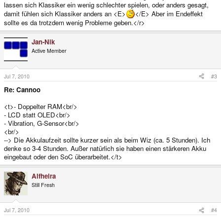
lassen sich Klassiker ein wenig schlechter spielen, oder anders gesagt,
damit fühlen sich Klassiker anders an <E>
</E> Aber im Endeffekt
sollte es da trotzdem wenig Probleme geben.</r>
Jan-Nik
Active Member
Jul 7, 2010
#3
Re: Cannoo
<t>- Doppelter RAM<br/>
- LCD statt OLED<br/>
- Vibration, G-Sensor<br/>
<br/>
--> Die Akkulaufzeit sollte kurzer sein als beim Wiz (ca. 5 Stunden). Ich
denke so 3-4 Stunden. Außer natürlich sie haben einen stärkeren Akku
eingebaut oder den SoC überarbeitet.</t>
Alfheira
Still Fresh
Jul 7, 2010
#4