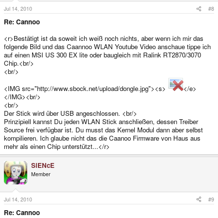
Jul 14, 2010
#8
Re: Cannoo
<r>Bestätigt ist da soweit ich weiß noch nichts, aber wenn ich mir das
folgende Bild und das Caannoo WLAN Youtube Video anschaue tippe ich
auf einen MSI US 300 EX lite oder baugleich mit Ralink RT2870/3070
Chip.<br/>
<br/>
<IMG src="http://www.sbock.net/upload/dongle.jpg"><s>
</e>
</IMG><br/>
<br/>
Der Stick wird über USB angeschlossen. <br/>
Prinzipiell kannst Du jeden WLAN Stick anschließen, dessen Treiber
Source frei verfügbar ist. Du musst das Kernel Modul dann aber selbst
kompilieren. Ich glaube nicht das die Caanoo Firmware von Haus aus
mehr als einen Chip unterstützt...</r>
SiENcE
Member
Jul 14, 2010
#9
Re: Cannoo