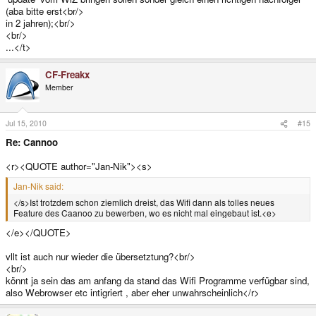
(aba bitte erst<br/>
in 2 jahren);<br/>
<br/>
...</t>
CF-Freakx
Member
Jul 15, 2010
#15
Re: Cannoo
<r><QUOTE author="Jan-Nik"><s>
Jan-Nik said:
</s>Ist trotzdem schon ziemlich dreist, das Wifi dann als tolles neues
Feature des Caanoo zu bewerben, wo es nicht mal eingebaut ist.<e>
</e></QUOTE>
vllt ist auch nur wieder die übersetztung?<br/>
<br/>
könnt ja sein das am anfang da stand das Wifi Programme verfügbar sind,
also Webrowser etc intigriert , aber eher unwahrscheinlich</r>