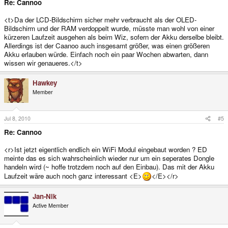
Re: Cannoo
<t>Da der LCD-Bildschirm sicher mehr verbraucht als der OLED-
Bildschirm und der RAM verdoppelt wurde, müsste man wohl von einer
kürzeren Laufzeit ausgehen als beim Wiz, sofern der Akku derselbe bleibt.
Allerdings ist der Caanoo auch insgesamt größer, was einen größeren
Akku erlauben würde. Einfach noch ein paar Wochen abwarten, dann
wissen wir genaueres.</t>
Hawkey
Member
Jul 8, 2010
#5
Re: Cannoo
<r>Ist jetzt eigentlich endlich ein WiFi Modul eingebaut worden ? ED
meinte das es sich wahrscheinlich wieder nur um ein seperates Dongle
handeln wird (~ hoffe trotzdem noch auf den Einbau). Das mit der Akku
Laufzeit wäre auch noch ganz interessant <E>
</E></r>
Jan-Nik
Active Member