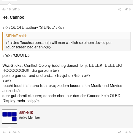
Jul 16, 2010
#18
Re: Cannoo
<r><QUOTE author="SiENcE"><s>
SiENcE said:
</s>Und Touchscreen...naja will man wirklich so einem device per
Touchscreen bedienen?<e>
</e></QUOTE>
WiZ-Sticks, Conflict Colony (süchtig danach bin), EEEEK! EEEEEK!
HOOOOOOK!!!, die ganzen<br/>
puzzle games, und und und... <E>:juhu:</E> <br/>
<br/>
touchi-touchi isi scho total oke; zudem lassen sich Musik und Movies
auch <br/>
sehr gut damit steuern; schade eben nur das der Caanoo kein OLED-
Display mehr hat;</r>
Jan-Nik
Active Member
Jul 16, 2010
#19