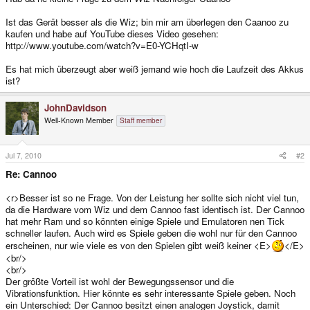
Ist das Gerät besser als die Wiz; bin mir am überlegen den Caanoo zu
kaufen und habe auf YouTube dieses Video gesehen:
http://www.youtube.com/watch?v=E0-YCHqtI-w
Es hat mich überzeugt aber weiß jemand wie hoch die Laufzeit des Akkus
ist?
JohnDavidson
Well-Known Member
Staff member
Jul 7, 2010
#2
Re: Cannoo
<r>Besser ist so ne Frage. Von der Leistung her sollte sich nicht viel tun,
da die Hardware vom Wiz und dem Cannoo fast identisch ist. Der Cannoo
hat mehr Ram und so könnten einige Spiele und Emulatoren nen Tick
schneller laufen. Auch wird es Spiele geben die wohl nur für den Cannoo
erscheinen, nur wie viele es von den Spielen gibt weiß keiner <E>
</E>
<br/>
<br/>
Der größte Vorteil ist wohl der Bewegungssensor und die
Vibrationsfunktion. Hier könnte es sehr interessante Spiele geben. Noch
ein Unterschied: Der Cannoo besitzt einen analogen Joystick, damit