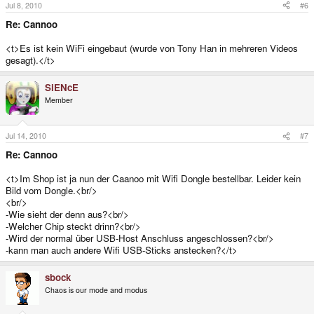
Jul 8, 2010
#6
Re: Cannoo
<t>Es ist kein WiFi eingebaut (wurde von Tony Han in mehreren Videos
gesagt).</t>
SiENcE
Member
Jul 14, 2010
#7
Re: Cannoo
<t>Im Shop ist ja nun der Caanoo mit Wifi Dongle bestellbar. Leider kein
Bild vom Dongle.<br/>
<br/>
-Wie sieht der denn aus?<br/>
-Welcher Chip steckt drinn?<br/>
-Wird der normal über USB-Host Anschluss angeschlossen?<br/>
-kann man auch andere Wifi USB-Sticks anstecken?</t>
sbock
Chaos is our mode and modus