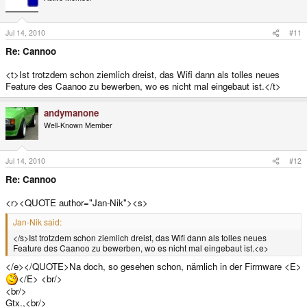
Jul 14, 2010
#11
Re: Cannoo
<t>Ist trotzdem schon ziemlich dreist, das Wifi dann als tolles neues
Feature des Caanoo zu bewerben, wo es nicht mal eingebaut ist.</t>
andymanone
Well-Known Member
Jul 14, 2010
#12
Re: Cannoo
<r><QUOTE author="Jan-Nik"><s>
Jan-Nik said:
</s>Ist trotzdem schon ziemlich dreist, das Wifi dann als tolles neues
Feature des Caanoo zu bewerben, wo es nicht mal eingebaut ist.<e>
</e></QUOTE>Na doch, so gesehen schon, nämlich in der Firmware <E>
</E> <br/>
<br/>
Gtx.,<br/>