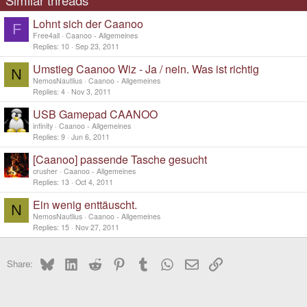
Lohnt sich der Caanoo
F
Free4all
Caanoo - Allgemeines
Replies
10
Sep 23, 2011
Umstieg Caanoo Wiz - Ja / nein. Was ist richtig
N
NemosNautlius
Caanoo - Allgemeines
Replies
4
Nov 3, 2011
USB Gamepad CAANOO
infinity
Caanoo - Allgemeines
Replies
9
Jun 6, 2011
[Caanoo] passende Tasche gesucht
crusher
Caanoo - Allgemeines
Replies
13
Oct 4, 2011
Ein wenig enttäuscht.
N
NemosNautlius
Caanoo - Allgemeines
Replies
15
Nov 27, 2011
Bluesky
LinkedIn
Reddit
Pinterest
Tumblr
WhatsApp
Email
Link
Share: