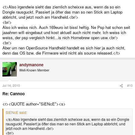
<t>Also irgendwie sieht das ziemlich scheixxe aus, wenn da so ein
Dongle rausguckt. Passiert ja öfter das man so nen Stick am Laptop
abbricht, und jetzt noch am Handheld.<br/>
<br/>
Also ich weiss nich. Auch 169euro ist bissl heftig. Ne Psp hat schon seit
jaaahren wifi eingebaut und kost aktuell auch nicht mehr. Ich weiss ich
weiss, der psp vergleich hinkt...is nich Homebrew open usw.<br/>
<br/>
Aber um nen OpenSource Handheld handelt es sich hier ja auch nicht,
denn das OS bzw. die Firmware wird nicht als source released.</t>
andymanone
Well-Known Member
Jul 14, 2010
#10
Re: Cannoo
<r><QUOTE author="SiENcE"><s>
SiENcE said:
</s>Also irgendwie sieht das ziemlich scheixxe aus, wenn da so ein Dongle
rausguckt. Passiert ja öfter das man so nen Stick am Laptop abbricht, und
jetzt noch am Handheld.<br/>
<br/>