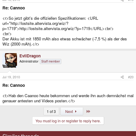
Re: Cannoo
<r>So jetzt gibt's die offiziellen Spezifikationen: <URL
url="http://lostsite.altervista.org/wiz/?
p=1719">http://lostsite.altervista.org/wiz/?p=1719</URL><br/>
<br/>
Der Akku ist mit 1850 mAh also etwas schwächer (-7,5 %) als der des
Wiz (2000 mAh).</r>
EvilDragon
Administrator
Staff member
Jul 19, 2010
#20
Re: Cannoo
<t>Hab den Caanoo heute bekommen und werde ihn auch demnächst mal
genauer antesten und Videos posten.</t>
Last
1 of 3
Next
You must log in or register to reply here.
Similar threads