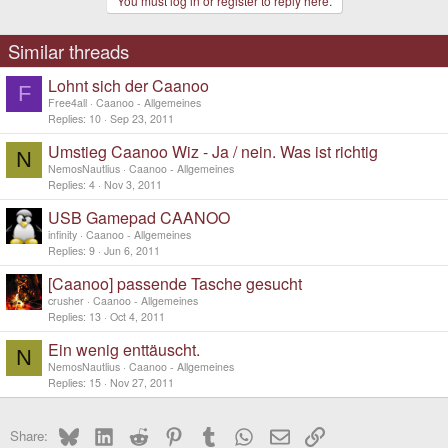
You must log in or register to reply here.
Similar threads
Lohnt sich der Caanoo
F
Free4all
Caanoo - Allgemeines
Replies
10
Sep 23, 2011
Umstieg Caanoo Wiz - Ja / nein. Was ist richtig
N
NemosNautlius
Caanoo - Allgemeines
Replies
4
Nov 3, 2011
USB Gamepad CAANOO
infinity
Caanoo - Allgemeines
Replies
9
Jun 6, 2011
[Caanoo] passende Tasche gesucht
crusher
Caanoo - Allgemeines
Replies
13
Oct 4, 2011
Ein wenig enttäuscht.
N
NemosNautlius
Caanoo - Allgemeines
Replies
15
Nov 27, 2011
Bluesky
LinkedIn
Reddit
Pinterest
Tumblr
WhatsApp
Email
Link
Share: