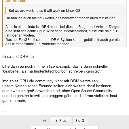
Jan-Nik said:
But we are working so it will work on Linux OS
Da hab ich auch meine Zweifel, das benutzt dort doch auch fast keiner.
Alles in allem finde ich GPH macht bei diesem Frage-und-Antwort-Dingern
eine sehr schlechte Figur. Wirkt sehr unprofessionell, als würde da ein 12
jähriger antworten.
Das der FunGP mit so einem DRM-System kommt gefällt mir auch gar nicht,
das wird bestimmt nur Probleme machen.
Linux und DRM :lol:
bitte dann au noch mit nem lizenz-script...das is dann schneller
'bearbeitet' als ma hustenlutschbonbon schreiben kann :rotfl:
imo sollte GPH die community nicht mit DRM vergraulen;
unsere Koreanischen Freunde sollten sich weiters daruf besinnen,
durch wen sie groß geworden sind; ohne Open-Souce Community
und den ganzen freiwilligen proggern gäbe es die firma vielleicht heut
gar nich mehr;
...
First
Prev
3 of 3