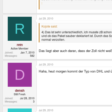
The item (...) left Hong Kong for its destination on
Ändert sich da noch was oder muss ich jetzt bis er 
Jul 29, 2010
R
3.) Das Ding befindet sich ja in einer Grauzone we
Kojote said:
das Gerät eingezogen wurde und es als Plagiat bez
4) Das ist sehr unterschiedlich, ich musste zB scho
4.) Bringt es was, den Dingoo als Geschenk (Gift) 
und ob das Paket sauber deklariert ist. Durch das S
19 % Mwst.
normal verzollen.
retn
Active Member
Ich war mir jetzt nicht sicher, ob das hier das rich
Das liegt aber auch daran, dass der Zoll nicht wei
Joined
Jan 7, 2010
Messages
582
Würde mich über antworten Freuen
Jul 29, 2010
D
Haha, heut morgen kommt der Typ von DHL und über
densh
Still Fresh
Joined
Jul 28, 2010
Messages
3
Jul 29, 2010