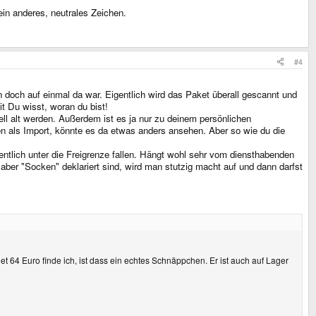
ein anderes, neutrales Zeichen.
#4
n doch auf einmal da war. Eigentlich wird das Paket überall gescannt und
t Du wisst, woran du bist!
ell alt werden. Außerdem ist es ja nur zu deinem persönlichen
en als Import, könnte es da etwas anders ansehen. Aber so wie du die
entlich unter die Freigrenze fallen. Hängt wohl sehr vom diensthabenden
aber "Socken" deklariert sind, wird man stutzig macht auf und dann darfst
t 64 Euro finde ich, ist dass ein echtes Schnäppchen. Er ist auch auf Lager