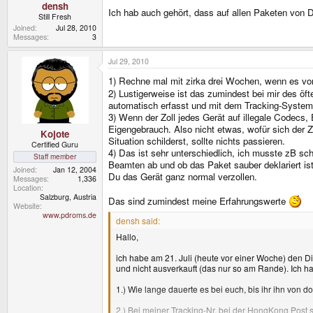
densh
Ich hab auch gehört, dass auf allen Paketen von DX
Still Fresh
Joined
Jul 28, 2010
Messages
3
Jul 29, 2010
1) Rechne mal mit zirka drei Wochen, wenn es vor
2) Lustigerweise ist das zumindest bei mir des öf
automatisch erfasst und mit dem Tracking-System a
3) Wenn der Zoll jedes Gerät auf illegale Codecs,
Eigengebrauch. Also nicht etwas, wofür sich der 
Kojote
Situation schilderst, sollte nichts passieren.
Certified Guru
4) Das ist sehr unterschiedlich, ich musste zB sc
Staff member
Beamten ab und ob das Paket sauber deklariert ist
Joined
Jan 12, 2004
Du das Gerät ganz normal verzollen.
Messages
1,336
Location
Salzburg, Austria
Das sind zumindest meine Erfahrungswerte
Website
www.pdroms.de
densh said:
Hallo,
ich habe am 21. Juli (heute vor einer Woche) den Di
und nicht ausverkauft (das nur so am Rande). Ich h
1.) Wie lange dauerte es bei euch, bis ihr ihn von 
2.) Bei meiner Tracking-Nr. bei der HongKong Post 