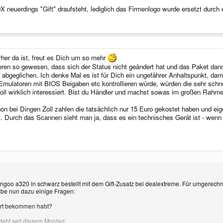
 neuerdings "Gift" draufsteht, lediglich das Firmenlogo wurde ersetzt durch 
her da ist, freut es Dich um so mehr
teren so gewesen, dass sich der Status nicht geändert hat und das Paket dan
bgeglichen. Ich denke Mal es ist für Dich ein ungefährer Anhaltspunkt, dami
 Emulatoren mit BIOS Beigaben etc kontrollieren würde, würden die sehr schn
Zoll wirklich interessiert. Bist du Händler und machst sowas im großen Rahm
hon bei Dingen Zoll zahlen die tatsächlich nur 15 Euro gekostet haben und eig
. Durch das Scannen sieht man ja, dass es ein technisches Gerät ist - wenn 
ngoo a320 in schwarz bestellt mit dem Gift-Zusatz bei dealextreme. Für umgerechne
abe nun dazu einige Fragen:
dort bekommen habt?
steht seit diesem Montag: