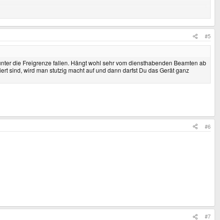
#5
es vom Zoll eingezogen wird? Ab und an lese ich im Internet über Fälle, wo
h unter die Freigrenze fallen. Hängt wohl sehr vom diensthabenden Beamten ab
ng? Ich habe nicht so die große Lust erst wieder zum Zoll zu rennen wegen
iert sind, wird man stutzig macht auf und dann darfst Du das Gerät ganz
en beschäftigt.
#6
#7