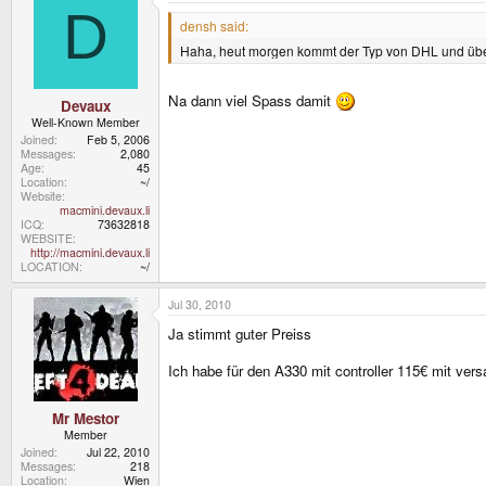
D
densh said:
Haha, heut morgen kommt der Typ von DHL und überr
Na dann viel Spass damit
Devaux
Well-Known Member
Joined
Feb 5, 2006
Messages
2,080
Age
45
Location
~/
Website
macmini.devaux.li
ICQ
73632818
WEBSITE
http://macmini.devaux.li
LOCATION
~/
Jul 30, 2010
Ja stimmt guter Preiss
Ich habe für den A330 mit controller 115€ mit vers
Mr Mestor
Member
Joined
Jul 22, 2010
Messages
218
Location
Wien