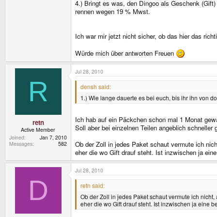
4.) Bringt es was, den Dingoo als Geschenk (Gift)
rennen wegen 19 % Mwst.
Ich war mir jetzt nicht sicher, ob das hier das ri
Würde mich über antworten Freuen
Jul 28, 2010
R
densh said:
1.) Wie lange dauerte es bei euch, bis ihr ihn von 
Ich hab auf ein Päckchen schon mal 1 Monat gewar
retn
Soll aber bei einzelnen Teilen angeblich schneller 
Active Member
Joined
Jan 7, 2010
Ob der Zoll in jedes Paket schaut vermute ich nich
Messages
582
eher die wo Gift drauf steht. Ist inzwischen ja ei
Jul 28, 2010
D
retn said:
Ob der Zoll in jedes Paket schaut vermute ich nicht
eher die wo Gift drauf steht. Ist inzwischen ja eine