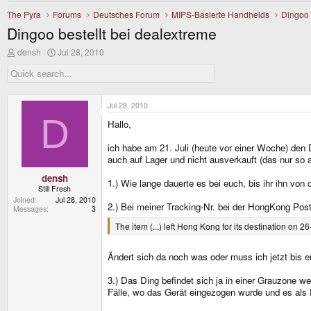
The Pyra
Forums
Deutsches Forum
MIPS-Basierte Handhelds
Dingoo
Dingoo bestellt bei dealextreme
T
S
densh
Jul 28, 2010
h
t
r
a
e
r
a
t
d
d
Jul 28, 2010
s
a
D
Hallo,
t
t
a
e
r
ich habe am 21. Juli (heute vor einer Woche) den 
t
auch auf Lager und nicht ausverkauft (das nur so
e
r
densh
1.) Wie lange dauerte es bei euch, bis ihr ihn vo
Still Fresh
Joined
Jul 28, 2010
2.) Bei meiner Tracking-Nr. bei der HongKong Pos
Messages
3
The item (...) left Hong Kong for its destination on 2
Ändert sich da noch was oder muss ich jetzt bis e
3.) Das Ding befindet sich ja in einer Grauzone w
Fälle, wo das Gerät eingezogen wurde und es als 