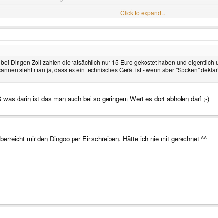
 26-Jul-2010
Click to expand...
Click to expand...
hier ist im Mutmaßen, wo das Gerät sich befindet?
gen der Emulatoren. Wie hoch ist denn die Wahrscheinlichkeit eurer Meinung, dass 
eichnet wurde.
n bei Dingen Zoll zahlen die tatsächlich nur 15 Euro gekostet haben und eigentlic
zu deklarieren? Oder gucken die vom Zoll generell in alle Pakete aus China/HongKo
cannen sieht man ja, dass es ein technisches Gerät ist - wenn aber "Socken" deklar
tige Forum dafür ist, aber ich hab gesehen, dass es sich mit dem Dingoo im Allgemein
ß was darin ist das man auch bei so geringem Wert es dort abholen darf ;-)
reicht mir den Dingoo per Einschreiben. Hätte ich nie mit gerechnet ^^