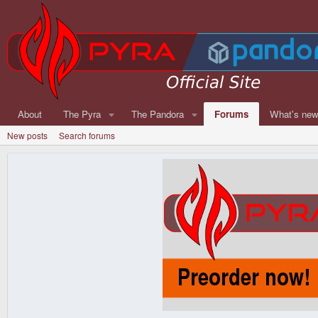
About
The Pyra
The Pandora
Forums
What's ne
New posts
Search forums