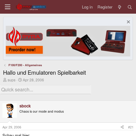
Log in
Register
F100/F200 - Allgemeines
Hallo und Emulatoren Spielbarkeit
T
S
sups
Apr 28, 2006
h
t
r
a
e
r
a
t
d
d
sbock
s
a
t
t
Chaos is our mode and modus
a
e
r
t
Apr 29, 2006
#21
e
r
Schau mal hier: