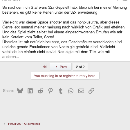
So nachdem ich Star wars 32x Gepsielt hab, bleib ich bei meiner Meinung
bestehen, es gibt keine Perlen unter der 32x erweiterung
Vielleicht war dieser Space shooter mal das nonplusultra, aber dieses
Genre lebt nunmal meiner meinung nach wirklich von Grafik und effekten.
Und das Spiel zieht selbst bei einem eingeschworenen Emufan wie mir
kein Kotelett vom Teller, Sorry!
Überdies ist mir natürlich bekannt, das Geschmäcker verschieden sind
und das gerade Emulationen von Nostalgie getränkt sind. Vielleicht
verbinde ich einfach nicht soviel Nostalgie mit dem Titel wie mit
anderen...
First
Prev
2 of 2
You must log in or register to reply here.
Bluesky
LinkedIn
Reddit
Pinterest
Tumblr
WhatsApp
Email
Link
Share:
F100/F200 - Allgemeines