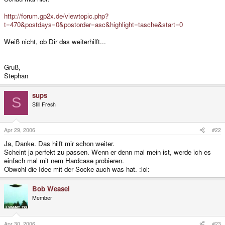
http://forum.gp2x.de/viewtopic.php?
t=470&postdays=0&postorder=asc&highlight=tasche&start=0
Weiß nicht, ob Dir das weiterhilft...
Gruß,
Stephan
sups
S
Still Fresh
Apr 29, 2006
#22
Ja, Danke. Das hilft mir schon weiter.
Scheint ja perfekt zu passen. Wenn er denn mal mein ist, werde ich es
einfach mal mit nem Hardcase probieren.
Obwohl die Idee mit der Socke auch was hat. :lol:
Bob Weasel
Member
Apr 30, 2006
#23