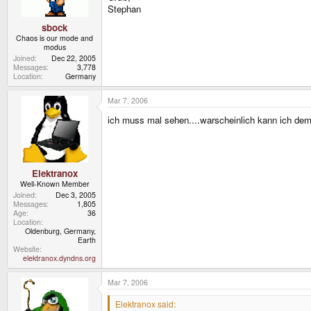
Stephan
sbock
Chaos is our mode and
modus
Joined
Dec 22, 2005
Messages
3,778
Location
Germany
Mar 7, 2006
ich muss mal sehen....warscheinlich kann ich de
Elektranox
Well-Known Member
Joined
Dec 3, 2005
Messages
1,805
Age
36
Location
Oldenburg, Germany,
Earth
Website
elektranox.dyndns.org
Mar 7, 2006
Elektranox said: