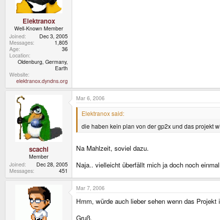
Elektranox
Well-Known Member
Joined
Dec 3, 2005
Messages
1,805
Age
36
Location
Oldenburg, Germany,
Earth
Website
elektranox.dyndns.org
Mar 6, 2006
Elektranox said:
die haben kein plan von der gp2x und das projekt wi
Na Mahlzeit, soviel dazu.
scachi
Member
Naja.. vielleicht überfällt mich ja doch noch einm
Joined
Dec 28, 2005
Messages
451
Mar 7, 2006
Hmm, würde auch lieber sehen wenn das Projekt in
Gruß,