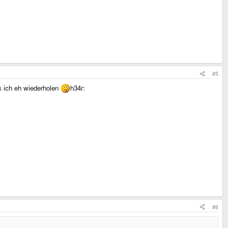
#5
s ich eh wiederholen
h34r:
#6