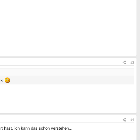
#3
iki
#4
t hast, ich kann das schon verstehen...