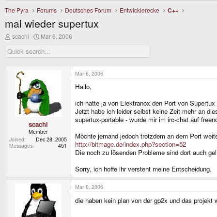
The Pyra
Forums
Deutsches Forum
Entwicklerecke
C++
mal wieder supertux
T
S
scachi
Mar 6, 2006
h
t
r
a
e
r
a
t
d
d
Mar 6, 2006
s
a
Hallo,
t
t
a
e
r
ich hatte ja von Elektranox den Port von Supert
t
Jetzt habe ich leider selbst keine Zeit mehr an di
e
supertux-portable - wurde mir im irc-chat auf free
r
scachi
Member
Möchte jemand jedoch trotzdem an dem Port weiter 
Joined
Dec 28, 2005
http://bitmage.de/index.php?section=52
Messages
451
Die noch zu lösenden Probleme sind dort auch geli
Sorry, ich hoffe ihr versteht meine Entscheidung.
Mar 6, 2006
die haben kein plan von der gp2x und das projekt 