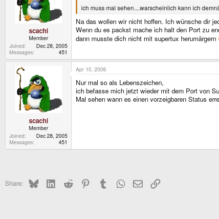
ich muss mal sehen....warscheinlich kann ich demn
Na das wollen wir nicht hoffen. Ich wünsche dir jede
Wenn du es packst mache ich halt den Port zu end
scachi
dann musste dich nicht mit supertux herumärgern
Member
Joined
Dec 28, 2005
Messages
451
Apr 10, 2006
Nur mal so als Lebenszeichen,
ich befasse mich jetzt wieder mit dem Port von Su
Mal sehen wann es einen vorzeigbaren Status erre
scachi
Member
Joined
Dec 28, 2005
Messages
451
Bluesky
LinkedIn
Reddit
Pinterest
Tumblr
WhatsApp
Email
Link
Share: