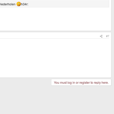
 wiederholen
h34r:
#7
You must log in or register to reply here.