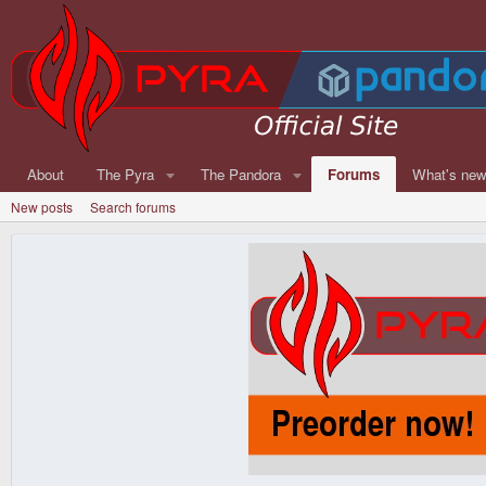
About
The Pyra
The Pandora
Forums
What's ne
New posts
Search forums