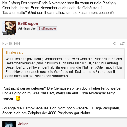
bis Anfang Dezember/Ende November habt ihr wenn nur die Platinen.
egal
Oder habt ihr bis Ende November auch noch die Gehäuse mit
Zusammenbauen können wir, wenn ALLES da ist.
Tastaturmatte? (Und somit dann alles, um sie zusammenzubauen?)
EvilDragon
Administrator
Staff member
Nov 10, 2009
#27
Thrake said:
Wenn ich das jetzt richtig verstanden habe, wird wohl die Pandora frühstens
Dezember kommen, was natürlich auch unrealistisch ist, denn bis Anfang
Dezember/Ende November habt ihr wenn nur die Platinen. Oder habt ihr bis
Ende November auch noch die Gehäuse mit Tastaturmatte? (Und somit
dann alles, um sie zusammenzubauen?)
Post nicht genau gelesen? Die Gehäuse sollten doch früher fertig werden
und es ging drum, was passiert, wenn sie erst Ende November fertig
werden
Solange die Demo-Gehäuse sich nicht noch weitere 10 Tage verspäten,
ändert sich am Zeitplan der 4000 Pandoras gar nichts.
Joker