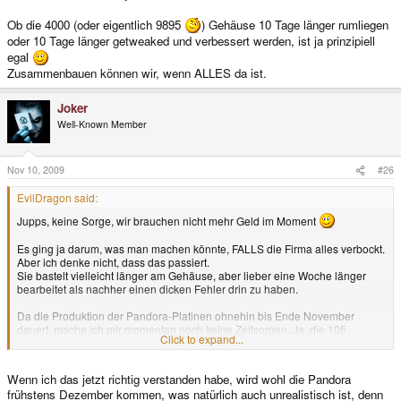
Ob die 4000 (oder eigentlich 9895
) Gehäuse 10 Tage länger rumliegen
oder 10 Tage länger getweaked und verbessert werden, ist ja prinzipiell
egal
Zusammenbauen können wir, wenn ALLES da ist.
Joker
Well-Known Member
Nov 10, 2009
#26
EvilDragon said:
Jupps, keine Sorge, wir brauchen nicht mehr Geld im Moment
Es ging ja darum, was man machen könnte, FALLS die Firma alles verbockt.
Aber ich denke nicht, dass das passiert.
Sie bastelt vielleicht länger am Gehäuse, aber lieber eine Woche länger
bearbeitet als nachher einen dicken Fehler drin zu haben.
Da die Produktion der Pandora-Platinen ohnehin bis Ende November
dauert, mache ich mir momentan noch keine Zeitsorgen. Ja, die 105
Click to expand...
könnten ausgeliefert werden, wenn wir die Gehäuse sofort hätten, aber die
restlichen 4000 hätten ja eh noch bis Dezember warten müssen.
Wenn ich das jetzt richtig verstanden habe, wird wohl die Pandora
Ob die 4000 (oder eigentlich 9895
) Gehäuse 10 Tage länger rumliegen
frühstens Dezember kommen, was natürlich auch unrealistisch ist, denn
oder 10 Tage länger getweaked und verbessert werden, ist ja prinzipiell