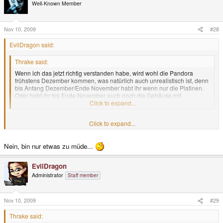
Well-Known Member
Nov 10, 2009
#28
EvilDragon said:
Thrake said:
Wenn ich das jetzt richtig verstanden habe, wird wohl die Pandora
frühstens Dezember kommen, was natürlich auch unrealistisch ist, denn
bis Anfang Dezember/Ende November habt ihr wenn nur die Platinen.
Oder habt ihr bis Ende November auch noch die Gehäuse mit
Tastaturmatte? (Und somit dann alles, um sie zusammenzubauen?)
Click to expand...
Post nicht genau gelesen? Die Gehäuse sollten doch früher fertig werden
Click to expand...
und es ging drum, was passiert, wenn sie erst Ende November fertig
werden
Nein, bin nur etwas zu müde...
EvilDragon
Administrator
Staff member
Nov 10, 2009
#29
Thrake said: