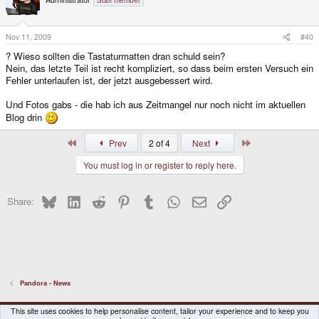
Staff member
Nov 11, 2009
#40
? Wieso sollten die Tastaturmatten dran schuld sein?
Nein, das letzte Teil ist recht kompliziert, so dass beim ersten Versuch ein
Fehler unterlaufen ist, der jetzt ausgebessert wird.
Und Fotos gabs - die hab ich aus Zeitmangel nur noch nicht im aktuellen
Blog drin
First
Last
Prev
2 of 4
Next
You must log in or register to reply here.
Bluesky
LinkedIn
Reddit
Pinterest
Tumblr
WhatsApp
Email
Link
Share:
Pandora - News
DragonBox Pyra
English (US)
This site uses cookies to help personalise content, tailor your experience and to keep you