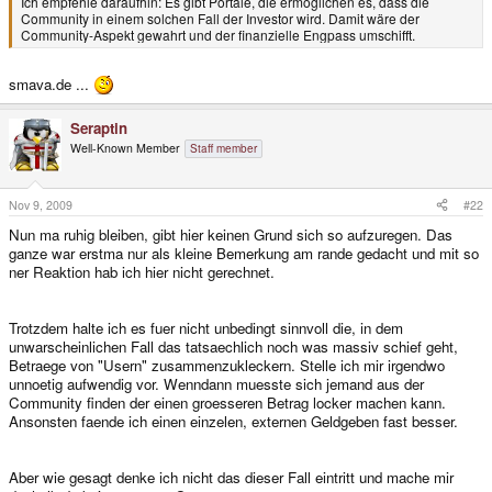
Ich empfehle daraufhin: Es gibt Portale, die ermöglichen es, dass die
Community in einem solchen Fall der Investor wird. Damit wäre der
Community-Aspekt gewahrt und der finanzielle Engpass umschifft.
smava.de ...
Seraptin
Well-Known Member
Staff member
Nov 9, 2009
#22
Nun ma ruhig bleiben, gibt hier keinen Grund sich so aufzuregen. Das
ganze war erstma nur als kleine Bemerkung am rande gedacht und mit so
ner Reaktion hab ich hier nicht gerechnet.
Trotzdem halte ich es fuer nicht unbedingt sinnvoll die, in dem
unwarscheinlichen Fall das tatsaechlich noch was massiv schief geht,
Betraege von "Usern" zusammenzukleckern. Stelle ich mir irgendwo
unnoetig aufwendig vor. Wenndann muesste sich jemand aus der
Community finden der einen groesseren Betrag locker machen kann.
Ansonsten faende ich einen einzelen, externen Geldgeben fast besser.
Aber wie gesagt denke ich nicht das dieser Fall eintritt und mache mir