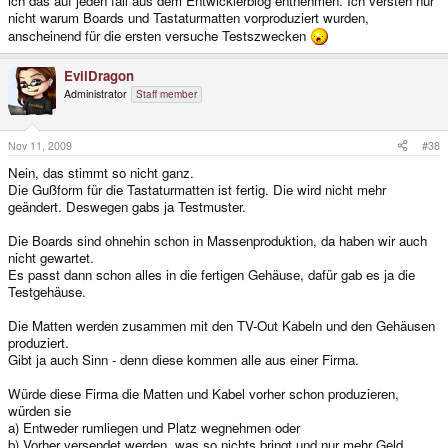
ich das auf jeden fall aus dem Entwicklerblog entnehmen. Ich versteh nur
nicht warum Boards und Tastaturmatten vorproduziert wurden,
anscheinend für die ersten versuche Testszwecken
EvilDragon
Administrator
Staff member
Nov 11, 2009
#38
Nein, das stimmt so nicht ganz.
Die Gußform für die Tastaturmatten ist fertig. Die wird nicht mehr
geändert. Deswegen gabs ja Testmuster.
Die Boards sind ohnehin schon in Massenproduktion, da haben wir auch
nicht gewartet.
Es passt dann schon alles in die fertigen Gehäuse, dafür gab es ja die
Testgehäuse.
Die Matten werden zusammen mit den TV-Out Kabeln und den Gehäusen
produziert.
Gibt ja auch Sinn - denn diese kommen alle aus einer Firma.
Würde diese Firma die Matten und Kabel vorher schon produzieren,
würden sie
a) Entweder rumliegen und Platz wegnehmen oder
b) Vorher versendet werden, was so nichts bringt und nur mehr Geld