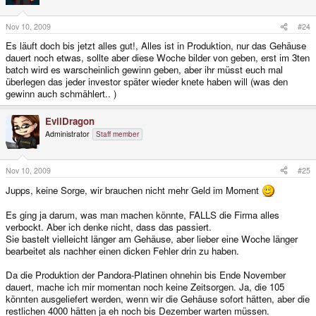
Nov 10, 2009
#24
Es läuft doch bis jetzt alles gut!, Alles ist in Produktion, nur das Gehäuse
dauert noch etwas, sollte aber diese Woche bilder von geben, erst im 3ten
batch wird es warscheinlich gewinn geben, aber ihr müsst euch mal
überlegen das jeder investor später wieder knete haben will (was den
gewinn auch schmählert.. )
EvilDragon
Administrator
Staff member
Nov 10, 2009
#25
Jupps, keine Sorge, wir brauchen nicht mehr Geld im Moment
Es ging ja darum, was man machen könnte, FALLS die Firma alles
verbockt. Aber ich denke nicht, dass das passiert.
Sie bastelt vielleicht länger am Gehäuse, aber lieber eine Woche länger
bearbeitet als nachher einen dicken Fehler drin zu haben.
Da die Produktion der Pandora-Platinen ohnehin bis Ende November
dauert, mache ich mir momentan noch keine Zeitsorgen. Ja, die 105
könnten ausgeliefert werden, wenn wir die Gehäuse sofort hätten, aber die
restlichen 4000 hätten ja eh noch bis Dezember warten müssen.