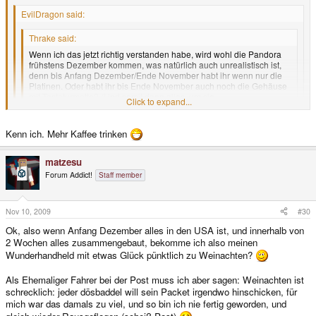
EvilDragon said:
Thrake said:
Wenn ich das jetzt richtig verstanden habe, wird wohl die Pandora
frühstens Dezember kommen, was natürlich auch unrealistisch ist,
denn bis Anfang Dezember/Ende November habt ihr wenn nur die
Platinen. Oder habt ihr bis Ende November auch noch die Gehäuse
mit Tastaturmatte? (Und somit dann alles, um sie
Click to expand...
zusammenzubauen?)
Click to expand...
Click to expand...
Kenn ich. Mehr Kaffee trinken
Post nicht genau gelesen? Die Gehäuse sollten doch früher fertig
werden und es ging drum, was passiert, wenn sie erst Ende November
Nein, bin nur etwas zu müde...
fertig werden
matzesu
Forum Addict!
Staff member
Nov 10, 2009
#30
Ok, also wenn Anfang Dezember alles in den USA ist, und innerhalb von
2 Wochen alles zusammengebaut, bekomme ich also meinen
Wunderhandheld mit etwas Glück pünktlich zu Weinachten?
Als Ehemaliger Fahrer bei der Post muss ich aber sagen: Weinachten ist
schrecklich: jeder dösbaddel will sein Packet irgendwo hinschicken, für
mich war das damals zu viel, und so bin ich nie fertig geworden, und