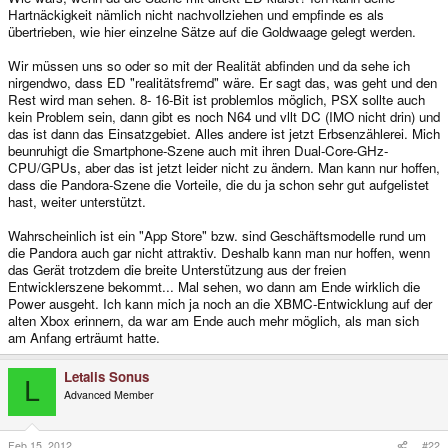
Hartnäckigkeit nämlich nicht nachvollziehen und empfinde es als
übertrieben, wie hier einzelne Sätze auf die Goldwaage gelegt werden.
Wir müssen uns so oder so mit der Realität abfinden und da sehe ich
nirgendwo, dass ED "realitätsfremd" wäre. Er sagt das, was geht und den
Rest wird man sehen. 8- 16-Bit ist problemlos möglich, PSX sollte auch
kein Problem sein, dann gibt es noch N64 und vllt DC (IMO nicht drin) und
das ist dann das Einsatzgebiet. Alles andere ist jetzt Erbsenzählerei. Mich
beunruhigt die Smartphone-Szene auch mit ihren Dual-Core-GHz-
CPU/GPUs, aber das ist jetzt leider nicht zu ändern. Man kann nur hoffen,
dass die Pandora-Szene die Vorteile, die du ja schon sehr gut aufgelistet
hast, weiter unterstützt.
Wahrscheinlich ist ein "App Store" bzw. sind Geschäftsmodelle rund um
die Pandora auch gar nicht attraktiv. Deshalb kann man nur hoffen, wenn
das Gerät trotzdem die breite Unterstützung aus der freien
Entwicklerszene bekommt... Mal sehen, wo dann am Ende wirklich die
Power ausgeht. Ich kann mich ja noch an die XBMC-Entwicklung auf der
alten Xbox erinnern, da war am Ende auch mehr möglich, als man sich
am Anfang erträumt hatte.
Letalis Sonus
L
Advanced Member
Feb 15, 2012
#22