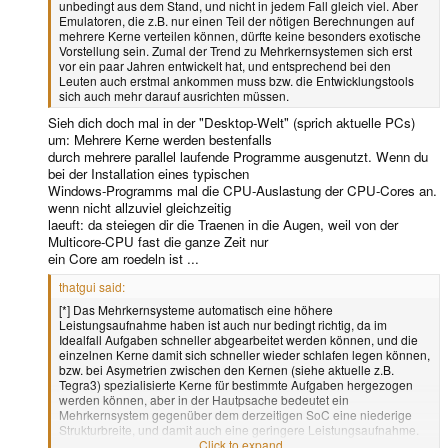
unbedingt aus dem Stand, und nicht in jedem Fall gleich viel. Aber
Emulatoren, die z.B. nur einen Teil der nötigen Berechnungen auf
mehrere Kerne verteilen können, dürfte keine besonders exotische
Vorstellung sein. Zumal der Trend zu Mehrkernsystemen sich erst
vor ein paar Jahren entwickelt hat, und entsprechend bei den
Leuten auch erstmal ankommen muss bzw. die Entwicklungstools
sich auch mehr darauf ausrichten müssen.
Sieh dich doch mal in der "Desktop-Welt" (sprich aktuelle PCs)
um: Mehrere Kerne werden bestenfalls
durch mehrere parallel laufende Programme ausgenutzt. Wenn du
bei der Installation eines typischen
Windows-Programms mal die CPU-Auslastung der CPU-Cores an.
wenn nicht allzuviel gleichzeitig
laeuft: da steiegen dir die Traenen in die Augen, weil von der
Multicore-CPU fast die ganze Zeit nur
ein Core am roedeln ist ...
thatgui said:
[*] Das Mehrkernsysteme automatisch eine höhere
Leistungsaufnahme haben ist auch nur bedingt richtig, da im
Idealfall Aufgaben schneller abgearbeitet werden können, und die
einzelnen Kerne damit sich schneller wieder schlafen legen können,
bzw. bei Asymetrien zwischen den Kernen (siehe aktuelle z.B.
Tegra3) spezialisierte Kerne für bestimmte Aufgaben hergezogen
werden können, aber in der Hautpsache bedeutet ein
Mehrkernsystem gegenüber dem derzeitigen SoC eine niederige
Strukturbreite, und damit auch eine geringere Leistungsaufnahme.
Da im ungünstigsten Fall die ganze Zeit nur ein Kern aktiv ist (ein
Click to expand...