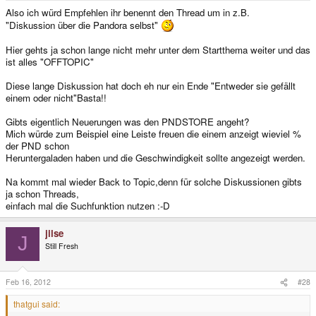
Also ich würd Empfehlen ihr benennt den Thread um in z.B.
"Diskussion über die Pandora selbst"
Hier gehts ja schon lange nicht mehr unter dem Startthema weiter und das
ist alles "OFFTOPIC"
Diese lange Diskussion hat doch eh nur ein Ende "Entweder sie gefällt
einem oder nicht"Basta!!
Gibts eigentlich Neuerungen was den PNDSTORE angeht?
Mich würde zum Beispiel eine Leiste freuen die einem anzeigt wieviel %
der PND schon
Heruntergaladen haben und die Geschwindigkeit sollte angezeigt werden.
Na kommt mal wieder Back to Topic,denn für solche Diskussionen gibts
ja schon Threads,
einfach mal die Suchfunktion nutzen :-D
jilse
J
Still Fresh
Feb 16, 2012
#28
thatgui said: