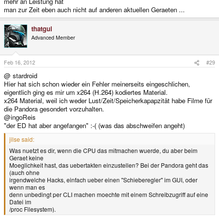
mehr an Leistung hat
man zur Zeit eben auch nicht auf anderen aktuellen Geraeten ...
thatgui
Advanced Member
Feb 16, 2012
#29
@ stardroid
Hier hat sich schon wieder ein Fehler meinerseits eingeschlichen,
eigentlich ging es mir um x264 (H.264) kodiertes Material.
x264 Material, weil ich weder Lust/Zeit/Speicherkapapzität habe Filme für
die Pandora gesondert vorzuhalten.
@ingoReis
"der ED hat aber angefangen" :-( (was das abschweifen angeht)
jilse said:
Was nuetzt es dir, wenn die CPU das mitmachen wuerde, du aber beim
Geraet keine
Moeglichkeit hast, das uebertakten einzustellen? Bei der Pandora geht das
(auch ohne
irgendwelche Hacks, einfach ueber einen "Schieberegler" im GUI, oder
wenn man es
denn unbedingt per CLI machen moechte mit einem Schreibzugriff auf eine
Datei im
/proc Filesystem).