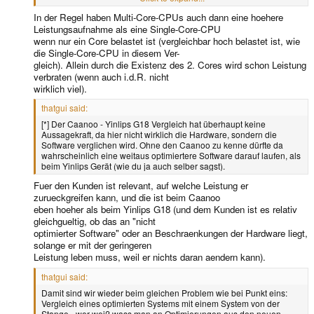
quasi Pandora Betrieb), dürfte also die Leistungsaufnahme eher
In der Regel haben Multi-Core-CPUs auch dann eine hoehere
geringer als größer sein.
Leistungsaufnahme als eine Single-Core-CPU
wenn nur ein Core belastet ist (vergleichbar hoch belastet ist, wie
die Single-Core-CPU in diesem Ver-
gleich). Allein durch die Existenz des 2. Cores wird schon Leistung
verbraten (wenn auch i.d.R. nicht
wirklich viel).
thatgui said:
[*] Der Caanoo - Yinlips G18 Vergleich hat überhaupt keine
Aussagekraft, da hier nicht wirklich die Hardware, sondern die
Software verglichen wird. Ohne den Caanoo zu kenne dürfte da
wahrscheinlich eine weitaus optimiertere Software darauf laufen, als
beim Yinlips Gerät (wie du ja auch selber sagst).
Fuer den Kunden ist relevant, auf welche Leistung er
zurueckgreifen kann, und die ist beim Caanoo
eben hoeher als beim Yinlips G18 (und dem Kunden ist es relativ
gleichgueltig, ob das an "nicht
optimierter Software" oder an Beschraenkungen der Hardware liegt,
solange er mit der geringeren
Leistung leben muss, weil er nichts daran aendern kann).
thatgui said:
Damit sind wir wieder beim gleichen Problem wie bei Punkt eins:
Vergleich eines optimierten Systems mit einem System von der
Stange - wer weiß wass man an Optimierungen aus den neuen