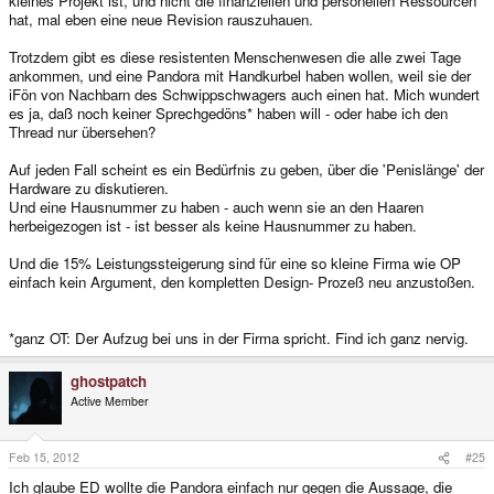
kleines Projekt ist, und nicht die finanziellen und personellen Ressourcen
hat, mal eben eine neue Revision rauszuhauen.
Trotzdem gibt es diese resistenten Menschenwesen die alle zwei Tage
ankommen, und eine Pandora mit Handkurbel haben wollen, weil sie der
iFön von Nachbarn des Schwippschwagers auch einen hat. Mich wundert
es ja, daß noch keiner Sprechgedöns* haben will - oder habe ich den
Thread nur übersehen?
Auf jeden Fall scheint es ein Bedürfnis zu geben, über die 'Penislänge' der
Hardware zu diskutieren.
Und eine Hausnummer zu haben - auch wenn sie an den Haaren
herbeigezogen ist - ist besser als keine Hausnummer zu haben.
Und die 15% Leistungssteigerung sind für eine so kleine Firma wie OP
einfach kein Argument, den kompletten Design- Prozeß neu anzustoßen.
*ganz OT: Der Aufzug bei uns in der Firma spricht. Find ich ganz nervig.
ghostpatch
Active Member
Feb 15, 2012
#25
Ich glaube ED wollte die Pandora einfach nur gegen die Aussage, die