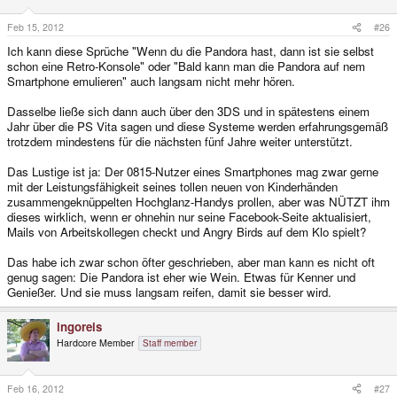
Feb 15, 2012
#26
Ich kann diese Sprüche "Wenn du die Pandora hast, dann ist sie selbst
schon eine Retro-Konsole" oder "Bald kann man die Pandora auf nem
Smartphone emulieren" auch langsam nicht mehr hören.
Dasselbe ließe sich dann auch über den 3DS und in spätestens einem
Jahr über die PS Vita sagen und diese Systeme werden erfahrungsgemäß
trotzdem mindestens für die nächsten fünf Jahre weiter unterstützt.
Das Lustige ist ja: Der 0815-Nutzer eines Smartphones mag zwar gerne
mit der Leistungsfähigkeit seines tollen neuen von Kinderhänden
zusammengeknüppelten Hochglanz-Handys prollen, aber was NÜTZT ihm
dieses wirklich, wenn er ohnehin nur seine Facebook-Seite aktualisiert,
Mails von Arbeitskollegen checkt und Angry Birds auf dem Klo spielt?
Das habe ich zwar schon öfter geschrieben, aber man kann es nicht oft
genug sagen: Die Pandora ist eher wie Wein. Etwas für Kenner und
Genießer. Und sie muss langsam reifen, damit sie besser wird.
ingoreis
Hardcore Member
Staff member
Feb 16, 2012
#27