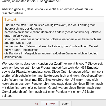
würde, ansonsten ist die Aussagekraft bei 0.
Aber ich gebe zu, dass ich da vielleicht auch einfach etwas zu viel
reininterpretiere.
jilse said:
Fuer die meisten Kunden ist es voellig irrelevant, wie viel Leistung man
theoretisch aus der Hardware
herausholen koennte, wenn denn eine andere (besser optimierte) Software
drauf laufen wuerde,
solange er diese besser optimierte Software weder erstellen kann noch aus
anderen Quellen zur
Verfuegung hat. Relevant ist, welche Leistung der Kunde mit dem Geraet
nutzen kann, und da steht
die Pandora im Vergleich zu anderen aktuellen Geraeten nicht unbedingt
schlechter da.
Wer sagt denn, dass den Kunden der Zugriff verwehrt bliebe ? Die derzeit
wohl am besten optimierten Programme dürften wohl der N64 Emulator
sowie der Playstationemulator sein. Diese Optimierungen dürften mit sehr
großer Wahrscheinlichkeit architekturspezfisch und nicht Modellspezifisch
sein. Wenn man jetzt mal EDs Steckenpferd, den A9 nimmt, und sich
noch etwas aus dem Fenster lehnt, und sagt, dass die Neon Einheit auch
mit dabei ist, dann gibt es keinen Grund, warum diese Beiden nach einem
Compilerdurchlauf nicht auch auf einer Pandora mit einem A9 laufen
sollten.
First
Prev
2 of 2