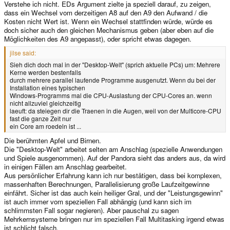
Verstehe ich nicht. EDs Argument zielte ja speziell darauf, zu zeigen,
dass ein Wechsel vom derzeitigen A8 auf den A9 den Aufwand / die
Kosten nicht Wert ist. Wenn ein Wechsel stattfinden würde, würde es
doch sicher auch den gleichen Mechanismus geben (aber eben auf die
Möglichkeiten des A9 angepasst), oder spricht etwas dagegen.
jilse said:
Sieh dich doch mal in der "Desktop-Welt" (sprich aktuelle PCs) um: Mehrere
Kerne werden bestenfalls
durch mehrere parallel laufende Programme ausgenutzt. Wenn du bei der
Installation eines typischen
Windows-Programms mal die CPU-Auslastung der CPU-Cores an. wenn
nicht allzuviel gleichzeitig
laeuft: da steiegen dir die Traenen in die Augen, weil von der Multicore-CPU
fast die ganze Zeit nur
ein Core am roedeln ist ...
Die berühmten Apfel und Birnen.
Die "Desktop-Welt" arbeitet selten am Anschlag (spezielle Anwendungen
und Spiele ausgenommen). Auf der Pandora sieht das anders aus, da wird
in einigen Fällen am Anschlag gearbeitet.
Aus persönlicher Erfahrung kann ich nur bestätigen, dass bei komplexen,
massenhaften Berechnungen, Parallelisierung große Laufzeitgewinne
einfährt. Sicher ist das auch kein heiliger Gral, und der "Leistungsgewinn"
ist auch immer vom speziellen Fall abhängig (und kann sich im
schlimmsten Fall sogar negieren). Aber pauschal zu sagen
Mehrkernsysteme bringen nur im speziellen Fall Multitasking irgend etwas
ist schlicht falsch.