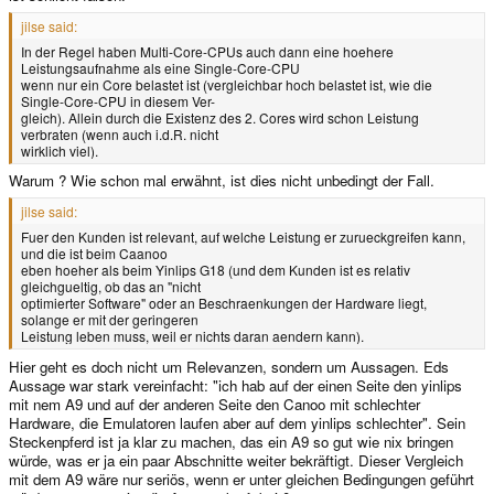
jilse said:
In der Regel haben Multi-Core-CPUs auch dann eine hoehere
Leistungsaufnahme als eine Single-Core-CPU
wenn nur ein Core belastet ist (vergleichbar hoch belastet ist, wie die
Single-Core-CPU in diesem Ver-
gleich). Allein durch die Existenz des 2. Cores wird schon Leistung
verbraten (wenn auch i.d.R. nicht
wirklich viel).
Warum ? Wie schon mal erwähnt, ist dies nicht unbedingt der Fall.
jilse said:
Fuer den Kunden ist relevant, auf welche Leistung er zurueckgreifen kann,
und die ist beim Caanoo
eben hoeher als beim Yinlips G18 (und dem Kunden ist es relativ
gleichgueltig, ob das an "nicht
optimierter Software" oder an Beschraenkungen der Hardware liegt,
solange er mit der geringeren
Leistung leben muss, weil er nichts daran aendern kann).
Hier geht es doch nicht um Relevanzen, sondern um Aussagen. Eds
Aussage war stark vereinfacht: "ich hab auf der einen Seite den yinlips
mit nem A9 und auf der anderen Seite den Canoo mit schlechter
Hardware, die Emulatoren laufen aber auf dem yinlips schlechter". Sein
Steckenpferd ist ja klar zu machen, das ein A9 so gut wie nix bringen
würde, was er ja ein paar Abschnitte weiter bekräftigt. Dieser Vergleich
mit dem A9 wäre nur seriös, wenn er unter gleichen Bedingungen geführt