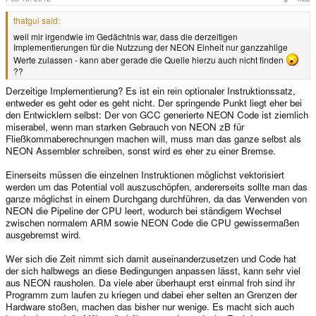
thatgui said:
weil mir irgendwie im Gedächtnis war, dass die derzeitigen
Implementierungen für die Nutzzung der NEON Einheit nur ganzzahlige
Werte zulassen - kann aber gerade die Quelle hierzu auch nicht finden
??
Derzeitige Implementierung? Es ist ein rein optionaler Instruktionssatz,
entweder es geht oder es geht nicht. Der springende Punkt liegt eher bei
den Entwicklern selbst: Der von GCC generierte NEON Code ist ziemlich
miserabel, wenn man starken Gebrauch von NEON zB für
Fließkommaberechnungen machen will, muss man das ganze selbst als
NEON Assembler schreiben, sonst wird es eher zu einer Bremse.
Einerseits müssen die einzelnen Instruktionen möglichst vektorisiert
werden um das Potential voll auszuschöpfen, andererseits sollte man das
ganze möglichst in einem Durchgang durchführen, da das Verwenden von
NEON die Pipeline der CPU leert, wodurch bei ständigem Wechsel
zwischen normalem ARM sowie NEON Code die CPU gewissermaßen
ausgebremst wird.
Wer sich die Zeit nimmt sich damit auseinanderzusetzen und Code hat
der sich halbwegs an diese Bedingungen anpassen lässt, kann sehr viel
aus NEON rausholen. Da viele aber überhaupt erst einmal froh sind ihr
Programm zum laufen zu kriegen und dabei eher selten an Grenzen der
Hardware stoßen, machen das bisher nur wenige. Es macht sich auch