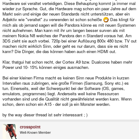
Hardware sei veraltet verteidigen. Diese Behauptung kommt ja immer mal
wieder zur Sprache. Gut, die Hardware mag schon ein paar Jahre auf dem
Markt sein und einige der neuen Standards nicht unterstützen, aber ein
Adjektiv wie "veraltet" zu verwenden ist schon scheiße
Das klingt für
mich als ob jemand sagen will die Pandora könne es mit neuen Systemen
nicht aufnehmen. Man kann mit ihr um langen besser surven als mit
meinem Nokia N8 welches der Pandora den n Standard voraus hat. Am
3DS zieht sie auch vorbei. 720p bei einer Auflösung 800x 480 bzw. TV out
machen nicht wirklich Sinn, oder geht es nur darum, dass sie es nicht
kann? Die Dinger, die das können haben auch einen HDMI out.
Klar, thatgui hat schon recht, der Cortex A9 bzw. Dualcores haben mehr
Power und 10- 15% können einiges ausmachen.
Bei einer kleinen Firma macht es keinen Sinn neue Produkte in kurzen
Intervallen raus zubringen, wie große Firmen (Samsung, Sony etc.) es
tun. Einerseits, weil der Schwerpunkt bei der Software (OS, games,
emulators, programmes) liegt. Anderseits weil keine Ressourcen
vorhanden sind und die Qualität nicht gewährleistet werden kann. Wenn
schon, denn schon ein A15 - der soll ja ein Monster werden.
by the way dieser thread ist sehr interessant ; )
crosspoint
Well-Known Member