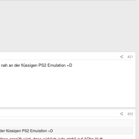
#21
r nah an der flüssigen PS2 Emulation =D
#22
 der flüssigen PS2 Emulation =D
 geprüft wird, dass wirklich jede stabil auf 1Ghz läuft...