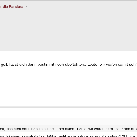
r die Pandora
geil, lässt sich dann bestimmt noch übertakten.. Leute, wir wären damit seh
il, lässt sich dann bestimmt noch übertakten.. Leute, wir wären damit sehr nah an
n, höchstwahrscheinlich. Wäre wohl mehr oder weniger die selbe CPU, nur dass