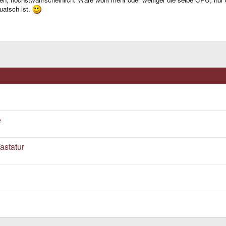
uatsch ist.
e
astatur