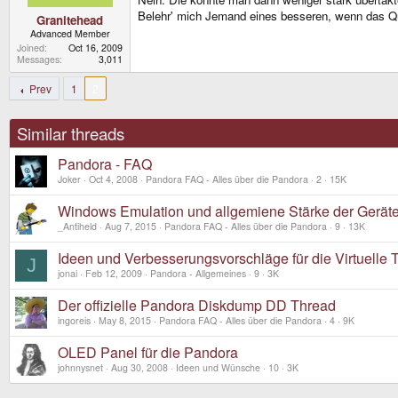
Belehr' mich Jemand eines besseren, wenn das Q
Granitehead
Advanced Member
Joined
Oct 16, 2009
Messages
3,011
Prev
1
2
Similar threads
Pandora - FAQ
Joker
Oct 4, 2008
Pandora FAQ - Alles über die Pandora
2
15K
Windows Emulation und allgemiene Stärke der Gerät
_Antiheld
Aug 7, 2015
Pandora FAQ - Alles über die Pandora
9
13K
Ideen und Verbesserungsvorschläge für die Virtuelle T
J
jonai
Feb 12, 2009
Pandora - Allgemeines
9
3K
Der offizielle Pandora Diskdump DD Thread
ingoreis
May 8, 2015
Pandora FAQ - Alles über die Pandora
4
9K
OLED Panel für die Pandora
johnnysnet
Aug 30, 2008
Ideen und Wünsche
10
3K