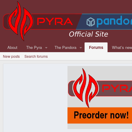
About
The Pyra
The Pandora
Forums
What's ne
New posts
Search forums