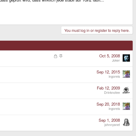
You must log in or register to reply here.
L
S
Oct 5, 2008
o
t
Joker
c
i
k
c
Sep 12, 2015
e
k
ingoreis
d
y
Feb 12, 2009
Drinknotee
Sep 20, 2018
ingoreis
Sep 1, 2008
johnnysnet