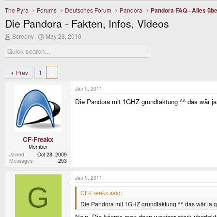
The Pyra
Forums
Deutsches Forum
Pandora
Pandora FAQ - Alles übe
Die Pandora - Fakten, Infos, Videos
T
S
Screeny
May 23, 2010
h
t
r
a
e
r
a
t
d
d
Prev
1
2
s
a
t
t
Jan 5, 2011
a
e
r
Die Pandora mit 1GHZ grundtaktung ^^ das wär ja 
t
e
r
CF-Freakx
Member
Joined
Oct 28, 2009
Messages
253
Jan 5, 2011
G
CF-Freakx said:
Die Pandora mit 1GHZ grundtaktung ^^ das wär ja ge
Nein. Die könnte man dann weniger stark übertakte