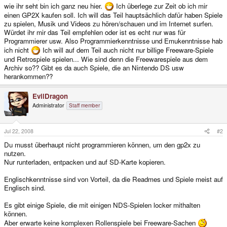
wie ihr seht bin ich ganz neu hier.
Ich überlege zur Zeit ob ich mir
einen GP2X kaufen soll. Ich will das Teil hauptsächlich dafür haben Spiele
zu spielen, Musik und Videos zu hören/schauen und im Internet surfen.
Würdet ihr mir das Teil empfehlen oder ist es echt nur was für
Programmierer usw. Also Programmierkenntnisse und Emukenntnisse hab
ich nicht
Ich will auf dem Teil auch nicht nur billige Freeware-Spiele
und Retrospiele spielen... Wie sind denn die Freewarespiele aus dem
Archiv so?? Gibt es da auch Spiele, die an Nintendo DS usw
herankommen??
EvilDragon
Administrator
Staff member
Jul 22, 2008
#2
Du musst überhaupt nicht programmieren können, um den gp2x zu
nutzen.
Nur runterladen, entpacken und auf SD-Karte kopieren.
Englischkenntnisse sind von Vorteil, da die Readmes und Spiele meist auf
Englisch sind.
Es gibt einige Spiele, die mit einigen NDS-Spielen locker mithalten
können.
Aber erwarte keine komplexen Rollenspiele bei Freeware-Sachen