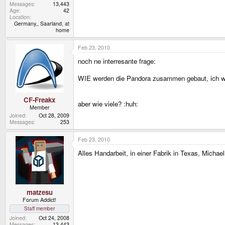
Messages
13,443
Age
42
Location
Germany,, Saarland, at
home
Feb 23, 2010
noch ne interresante frage:
WIE werden die Pandora zusammen gebaut, ich wür
CF-Freakx
aber wie viele? :huh:
Member
Joined
Oct 28, 2009
Messages
253
Feb 23, 2010
Alles Handarbeit, in einer Fabrik in Texas, Micha
matzesu
Forum Addict!
Staff member
Joined
Oct 24, 2008
Messages
13,443