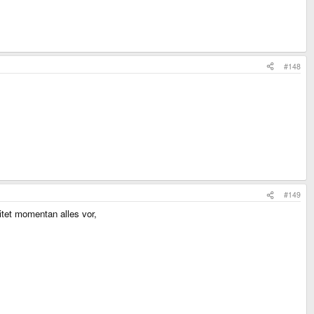
#148
#149
itet momentan alles vor,