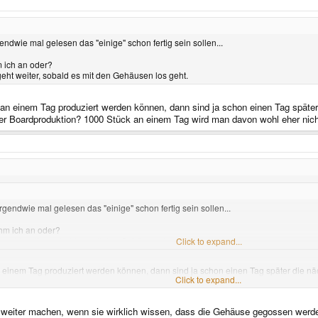
.
inen halben Tag.
mmen.
ndwie mal gelesen das "einige" schon fertig sein sollen...
gendwie mal gelesen das "einige" schon fertig sein sollen...
m ich an oder?
geht weiter, sobald es mit den Gehäusen los geht.
ehm ich an oder?
, geht weiter, sobald es mit den Gehäusen los geht.
n einem Tag produziert werden können, dann sind ja schon einen Tag später
r Boardproduktion? 1000 Stück an einem Tag wird man davon wohl eher nich
gendwie mal gelesen das "einige" schon fertig sein sollen...
ehm ich an oder?
, geht weiter, sobald es mit den Gehäusen los geht.
Click to expand...
 einem Tag produziert werden können, dann sind ja schon einen Tag später die n
Click to expand...
00 Stück an einem Tag wird man davon wohl eher nicht produzieren und bestücken
t weiter machen, wenn sie wirklich wissen, dass die Gehäuse gegossen werden