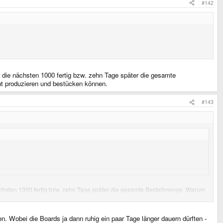
#142
 die nächsten 1000 fertig bzw. zehn Tage später die gesamte
t produzieren und bestücken können.
#143
ächsten 1000 fertig bzw. zehn Tage später die gesamte Bestellmenge. Warum
 können.
. Wobei die Boards ja dann ruhig ein paar Tage länger dauern dürften -