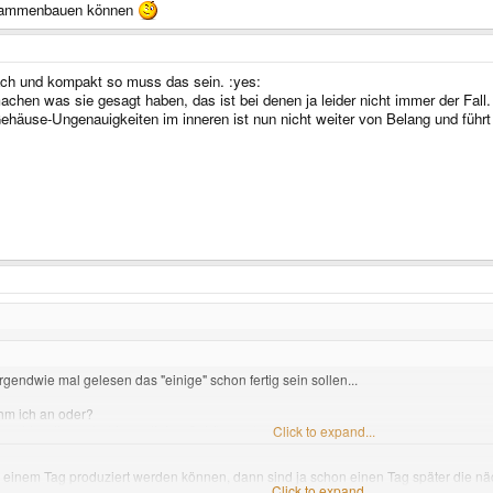
usammenbauen können
ach und kompakt so muss das sein. :yes:
achen was sie gesagt haben, das ist bei denen ja leider nicht immer der Fall.
Gehäuse-Ungenauigkeiten im inneren ist nun nicht weiter von Belang und führ
gendwie mal gelesen das "einige" schon fertig sein sollen...
ehm ich an oder?
, geht weiter, sobald es mit den Gehäusen los geht.
Click to expand...
 einem Tag produziert werden können, dann sind ja schon einen Tag später die n
Click to expand...
00 Stück an einem Tag wird man davon wohl eher nicht produzieren und bestücken