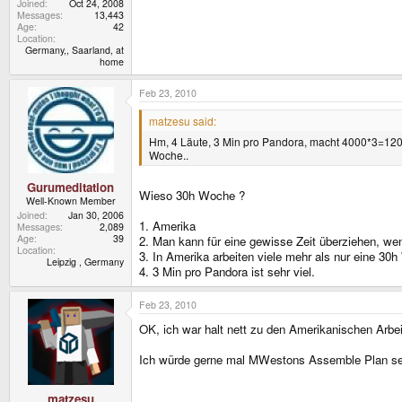
Joined
Oct 24, 2008
Messages
13,443
Age
42
Location
Germany,, Saarland, at
home
Feb 23, 2010
matzesu said:
Hm, 4 Läute, 3 Min pro Pandora, macht 4000*3=120
Woche..
Gurumeditation
Wieso 30h Woche ?
Well-Known Member
Joined
Jan 30, 2006
1. Amerika
Messages
2,089
Age
39
2. Man kann für eine gewisse Zeit überziehen, wen
Location
3. In Amerika arbeiten viele mehr als nur eine 30h
Leipzig , Germany
4. 3 Min pro Pandora ist sehr viel.
Feb 23, 2010
OK, ich war halt nett zu den Amerikanischen Arbei
Ich würde gerne mal MWestons Assemble Plan sehe
matzesu