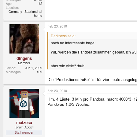
Age
42
Location
Germany,, Saarland, at
home
Feb 23, 2010
Darkness said:
noch ne interresante frage:
WIE werden die Pandora zusammen gebaut, ich würd
dingens
Member
aber wie viele? :huh:
Joined
Jun 1, 2009
Messages
409
Die "Produktionsstraße" ist für vier Leute ausgeleg
Feb 23, 2010
Hm, 4 Läute, 3 Min pro Pandora, macht 4000*3=12
Pandoras 1,2/3 Woche..
matzesu
Forum Addict!
Staff member