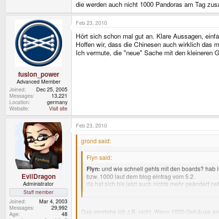
die werden auch nicht 1000 Pandoras am Tag z
Feb 23, 2010
Hört sich schon mal gut an. Klare Aussagen, einf
Hoffen wir, dass die Chinesen auch wirklich das m
Ich vermute, die "neue" Sache mit den kleineren 
fusion_power
Advanced Member
Joined
Dec 25, 2005
Messages
13,221
Location
germany
Website
Visit site
Feb 23, 2010
grond said:
Flyn said:
Flyn:
und wie schnell gehts mit den boards? hab ir
EvilDragon
bzw. 1000 laut dem blog eintrag vom 5.2.
da hat sich bis jetzt auch nichts mehr geändert n
Administrator
EvilDragon:
Die 1000 sind mit dem Testlauf durch
Staff member
Joined
Mar 4, 2003
Messages
29,992
Das verstehe ich z.B. nicht. Wenn 1000 Gehäuse an
Age
48
wartet man dann aber mit der Boardproduktion? 10