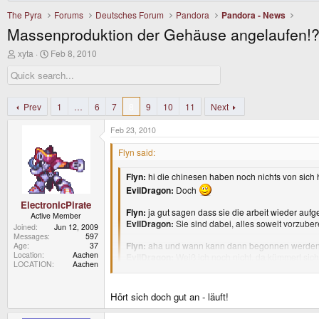
The Pyra
Forums
Deutsches Forum
Pandora
Pandora - News
Massenproduktion der Gehäuse angelaufen!
T
S
xyta
Feb 8, 2010
h
t
r
a
e
r
a
t
d
d
Prev
1
…
6
7
8
9
10
11
Next
s
a
t
t
Feb 23, 2010
a
e
r
Flyn said:
t
e
Flyn:
hi die chinesen haben noch nichts von sich
r
EvilDragon:
Doch
ElectronicPirate
Flyn:
ja gut sagen dass sie die arbeit wieder auf
Active Member
EvilDragon:
Sie sind dabei, alles soweit vorzuber
Joined
Jun 12, 2009
Messages
597
Flyn:
aha und wann kann dann begonnen werden mi
Age
37
Location
Aachen
EvilDragon:
Weiß ich noch nicht, da kümmert sich
LOCATION
Aachen
Flyn:
bleibt es jetzt eigentlich dabei mit 1000 cas
EvilDragon:
Warum sollte es nicht? Die Firma ha
Hört sich doch gut an - läuft!
Flyn:
von erstmal nur 500 cases war schließlich au