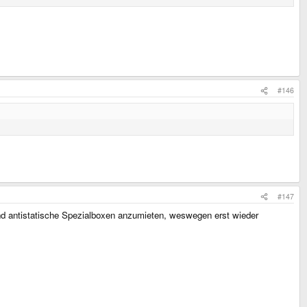
#146
#147
und antistatische Spezialboxen anzumieten, weswegen erst wieder