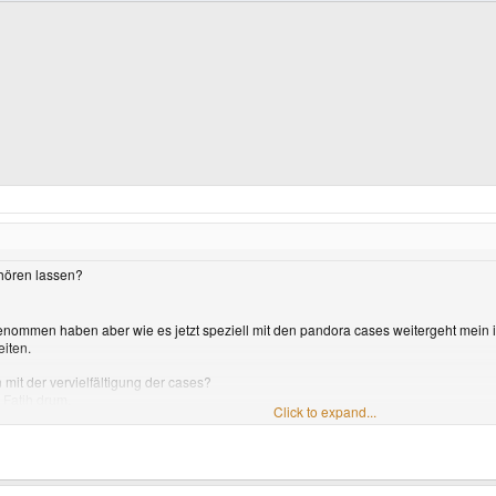
?
 hören lassen?
genommen haben aber wie es jetzt speziell mit den pandora cases weitergeht mein ic
eiten.
t der vervielfältigung der cases?
 Fatih drum.
Click to expand...
Click to expand...
es pro tag?
t ja in den Ferien keine neuen Maschinen bekommen
ch mal die rede...