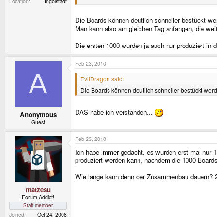
Location
Ingolstadt
Die Boards können deutlich schneller bestückt w
Man kann also am gleichen Tag anfangen, die we
Die ersten 1000 wurden ja auch nur produziert i
Feb 23, 2010
A
EvilDragon said:
Die Boards können deutlich schneller bestückt we
DAS habe ich verstanden...
Anonymous
Guest
Feb 23, 2010
Ich habe immer gedacht, es wurden erst mal nur 1
produziert werden kann, nachdem die 1000 Boards
Wie lange kann denn der Zusammenbau dauern? 2 
matzesu
Forum Addict!
Staff member
Joined
Oct 24, 2008