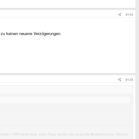
#144
t zu keinen neuene Verzögerungen.
#145
ächsten 1000 fertig bzw. zehn Tage später die gesamte Bestellmenge. Warum
 können.