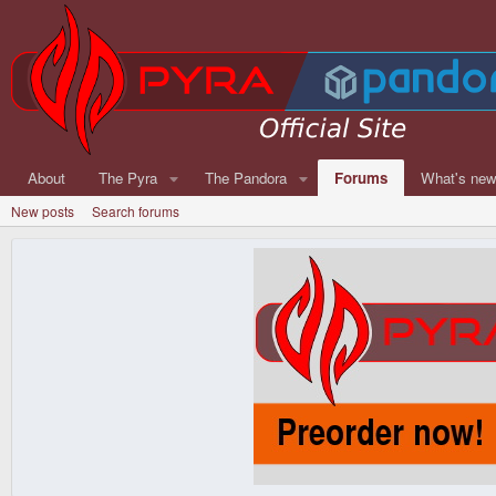
About
The Pyra
The Pandora
Forums
What's ne
New posts
Search forums