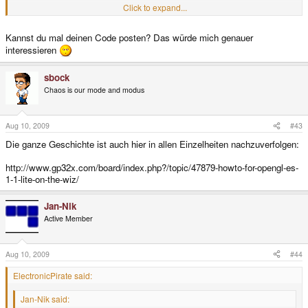
Click to expand...
Aber ich glaub das wurde auch schon gefragt und die Antwort war, dass
GPH bald eine funktionierende opengles_lite.so-Datei veröffentlicht.
Kannst du mal deinen Code posten? Das würde mich genauer
interessieren
sbock
Chaos is our mode and modus
Aug 10, 2009
#43
Die ganze Geschichte ist auch hier in allen Einzelheiten nachzuverfolgen:
http://www.gp32x.com/board/index.php?/topic/47879-howto-for-opengl-es-
1-1-lite-on-the-wiz/
Jan-Nik
Active Member
Aug 10, 2009
#44
ElectronicPirate said:
Jan-Nik said: