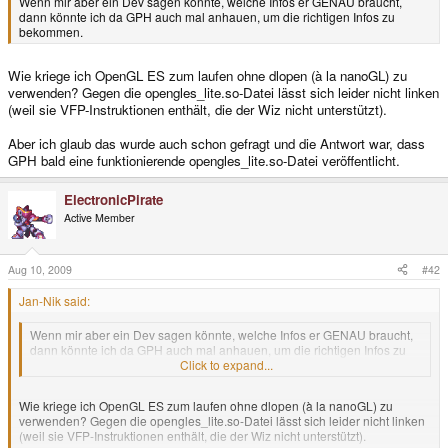
Wenn mir aber ein Dev sagen könnte, welche Infos er GENAU braucht,
dann könnte ich da GPH auch mal anhauen, um die richtigen Infos zu
bekommen.
Wie kriege ich OpenGL ES zum laufen ohne dlopen (à la nanoGL) zu
verwenden? Gegen die opengles_lite.so-Datei lässt sich leider nicht linken
(weil sie VFP-Instruktionen enthält, die der Wiz nicht unterstützt).
Aber ich glaub das wurde auch schon gefragt und die Antwort war, dass
GPH bald eine funktionierende opengles_lite.so-Datei veröffentlicht.
ElectronicPirate
Active Member
Aug 10, 2009
#42
Jan-Nik said:
Wenn mir aber ein Dev sagen könnte, welche Infos er GENAU braucht,
dann könnte ich da GPH auch mal anhauen, um die richtigen Infos zu
bekommen.
Click to expand...
Wie kriege ich OpenGL ES zum laufen ohne dlopen (à la nanoGL) zu
verwenden? Gegen die opengles_lite.so-Datei lässt sich leider nicht linken
(weil sie VFP-Instruktionen enthält, die der Wiz nicht unterstützt).