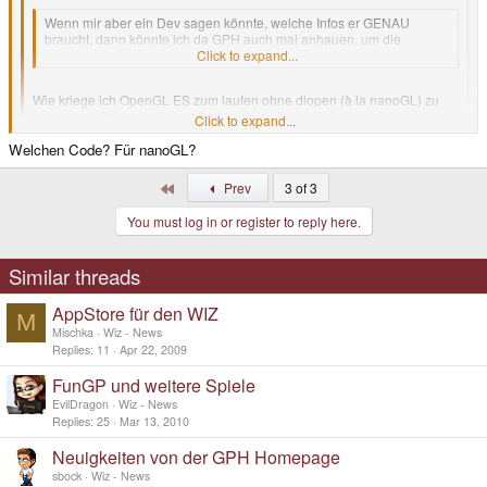
Wenn mir aber ein Dev sagen könnte, welche Infos er GENAU
braucht, dann könnte ich da GPH auch mal anhauen, um die
richtigen Infos zu bekommen.
Click to expand...
Wie kriege ich OpenGL ES zum laufen ohne dlopen (à la nanoGL) zu
verwenden? Gegen die opengles_lite.so-Datei lässt sich leider nicht
Click to expand...
linken (weil sie VFP-Instruktionen enthält, die der Wiz nicht unterstützt).
Welchen Code? Für nanoGL?
Click to expand...
Aber ich glaub das wurde auch schon gefragt und die Antwort war, dass
GPH bald eine funktionierende opengles_lite.so-Datei veröffentlicht.
First
Prev
3 of 3
Kannst du mal deinen Code posten? Das würde mich genauer
interessieren
You must log in or register to reply here.
Similar threads
AppStore für den WIZ
M
Mischka
Wiz - News
Replies
11
Apr 22, 2009
FunGP und weitere Spiele
EvilDragon
Wiz - News
Replies
25
Mar 13, 2010
Neuigkeiten von der GPH Homepage
sbock
Wiz - News