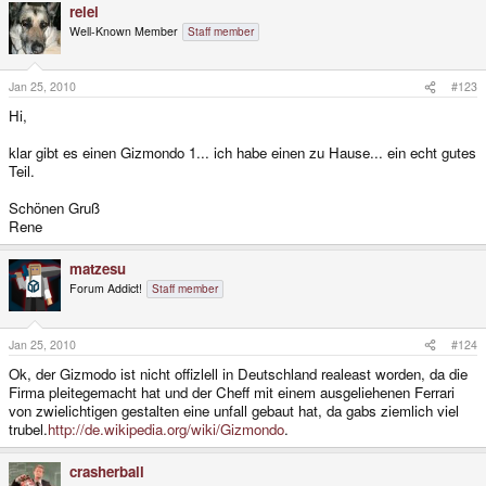
relei
Well-Known Member
Staff member
Jan 25, 2010
#123
Hi,
klar gibt es einen Gizmondo 1... ich habe einen zu Hause... ein echt gutes
Teil.
Schönen Gruß
Rene
matzesu
Forum Addict!
Staff member
Jan 25, 2010
#124
Ok, der Gizmodo ist nicht offizlell in Deutschland realeast worden, da die
Firma pleitegemacht hat und der Cheff mit einem ausgeliehenen Ferrari
von zwielichtigen gestalten eine unfall gebaut hat, da gabs ziemlich viel
trubel.
http://de.wikipedia.org/wiki/Gizmondo
.
crasherball