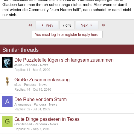
Glauben kann man ihm eh schon lange nichts mehr. Aber wenn er damit
mal wieder die Community "zum Narren hält", dann schadet er damit nicht
nur sich.
First
Last
Prev
7 of 8
Next
You must log in or register to reply here.
Similar threads
Die Puzzleteile fügen sich langsam zusammen
Joker
Pandora - News
Replies
14
Mar 5, 2009
Große Zusammenfassung
c3po
Pandora - News
Replies
44
Oct 15, 2010
Die Ruhe vor dem Sturm
A
Anonymous
Pandora - News
Replies
52
Jul 31, 2009
Gute Dinge passieren in Texas
G
Granitehead
Pandora - News
Replies
50
Sep 7, 2010