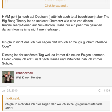
Click to expand...
Ich gebe zu es hat überhaupt nix mit dem Tread zutuhen aber als Fan
Click to expand...
HMM geht ja noch auf Deutsch (natürlich auch total beschissen) aber The
von den beiden Serien muss ich fragen guckst du die immer auf
Big Bang Theory ist so schlecht übersetzt wie eine von diesen
Englisch auf ein Internet Sender und wenn ja auf welchen ?
ja, auf englisch...
Kinder/Teeny-Serien auf Nickelodion. Habs nur ein paar min gesehen
(die deutsche übersetztung von himym ist meiner meinung nach ein
danach konnte ichs nicht mehr ertragen.
verbrechen - ob bbt in deutschland überhaupt läuft weis ich garnicht)
die laufen immer so gegen 8-9 drüben
Ich glaub nicht das ich hier sagen darf wo ich so zeugs gucke/runterlade.
das ist irgendwann gegen 4 in der nacht bei uns...
Oder?
und ich lade sie direkt (am dienstag morgen) runter (in HD)
bin kein fan von streams (wegen der qualität)
Dinstag ist der schönste Tag weil da immer die neuen Folgen kommen.
Leider komm ich erst um 9 nach Hause und Mitwochs hab ich immer
Schule.
crasherball
Well-Known Member
Jan 25, 2010
#139
nickik said:
Ich glaub nicht das ich hier sagen darf wo ich so zeugs gucke/runterlade.
Oder?