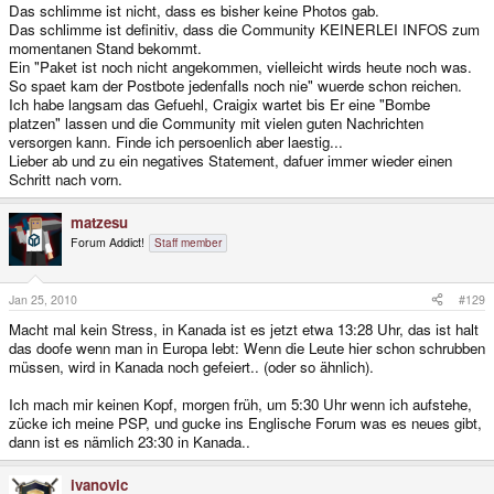
Das schlimme ist nicht, dass es bisher keine Photos gab.
Das schlimme ist definitiv, dass die Community KEINERLEI INFOS zum
momentanen Stand bekommt.
Ein "Paket ist noch nicht angekommen, vielleicht wirds heute noch was.
So spaet kam der Postbote jedenfalls noch nie" wuerde schon reichen.
Ich habe langsam das Gefuehl, Craigix wartet bis Er eine "Bombe
platzen" lassen und die Community mit vielen guten Nachrichten
versorgen kann. Finde ich persoenlich aber laestig...
Lieber ab und zu ein negatives Statement, dafuer immer wieder einen
Schritt nach vorn.
matzesu
Forum Addict!
Staff member
Jan 25, 2010
#129
Macht mal kein Stress, in Kanada ist es jetzt etwa 13:28 Uhr, das ist halt
das doofe wenn man in Europa lebt: Wenn die Leute hier schon schrubben
müssen, wird in Kanada noch gefeiert.. (oder so ähnlich).
Ich mach mir keinen Kopf, morgen früh, um 5:30 Uhr wenn ich aufstehe,
zücke ich meine PSP, und gucke ins Englische Forum was es neues gibt,
dann ist es nämlich 23:30 in Kanada..
ivanovic