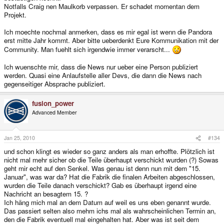
Notfalls Craig nen Maulkorb verpassen. Er schadet momentan dem
Projekt.
Ich moechte nochmal anmerken, dass es mir egal ist wenn die Pandora
erst mitte Jahr kommt. Aber bitte ueberdenkt Eure Kommunikation mit der
Community. Man fuehlt sich irgendwie immer verarscht...
Ich wuenschte mir, dass die News nur ueber eine Person publiziert
werden. Quasi eine Anlaufstelle aller Devs, die dann die News nach
gegenseitiger Absprache publiziert.
fusion_power
Advanced Member
Jan 25, 2010
#134
und schon klingt es wieder so ganz anders als man erhoffte. Plötzlich ist
nicht mal mehr sicher ob die Teile überhaupt verschickt wurden (?) Sowas
geht mir echt auf den Senkel. Was genau ist denn nun mit dem "15.
Januar", was war da? Hat die Fabrik die finalen Arbeiten abgeschlossen,
wurden die Teile danach verschickt? Gab es überhaupt irgend eine
Nachricht an besagtem 15. ?
Ich häng mich mal an dem Datum auf weil es uns eben genannt wurde.
Das passiert selten also mehm ichs mal als wahrscheinlichen Termin an,
den die Fabrik eventuell mal eingehalten hat. Aber was ist seit dem