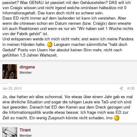
passiert? Was GENAU ist passiert mit den Gehäuseteilen? DAS will ich
von Craigix wissen und nicht irgend welche ominösen halbsätze mit 0
Informationsgehalt. Das kann doch nicht so schwer sein.
Dass ED nicht immer auf dem laufenden ist kann ich verstehen. Aber
wenn die chinesen schon ein Datum nennen (bzw. Craigix) dann erwarte
ich auch Reaktionen und wenn es nur ein "Wir haben seit 1 Woche nichts
von der Fabrik gehört" ist.
Und entspannen werde ich mich nicht mehr, erst wenn ich meine Pandora
in meinen Händen halte.
Langsam machen sämmtliche "habt doch
Geduld" Posts von Usern hier absolut keinen Sinn mehr, nicht nach
gefühlten 1,5 Jahren Wartezeit.
dingens
Member
Jan 25, 2010
#135
Jo, das hatten wir alles schonmal. Vor etwas über einem Jahr gab es mal
eine ähnliche Situation und sogar die ruhigen Leute wie TaG und ich sind
laut geworden. Danach hat ED den Karren aus dem Dreck gezogen und
die Informationspolitik wurde etwas besser. Ich frage mich was ED zur
Zeit so macht. Ein wenig Zuspruch könnte nicht schaden, imo
Tirant
Member