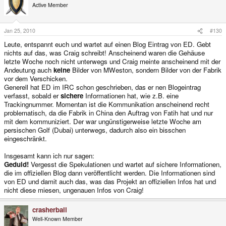
Active Member
Jan 25, 2010
#130
Leute, entspannt euch und wartet auf einen Blog Eintrag von ED. Gebt
nichts auf das, was Craig schreibt! Anscheinend waren die Gehäuse
letzte Woche noch nicht unterwegs und Craig meinte anscheinend mit der
Andeutung auch
keine
Bilder von MWeston, sondern Bilder von der Fabrik
vor dem Verschicken.
Generell hat ED im IRC schon geschrieben, das er nen Blogeintrag
verfasst, sobald er
sichere
Informationen hat, wie z.B. eine
Trackingnummer. Momentan ist die Kommunikation anscheinend recht
problematisch, da die Fabrik in China den Auftrag von Fatih hat und nur
mit dem kommuniziert. Der war ungünstigerweise letzte Woche am
persischen Golf (Dubai) unterwegs, dadurch also ein bisschen
eingeschränkt.
Insgesamt kann ich nur sagen:
Geduld!
Vergesst die Spekulationen und wartet auf sichere Informationen,
die im offiziellen Blog dann veröffentlicht werden. Die Informationen sind
von ED und damit auch das, was das Projekt an offiziellen Infos hat und
nicht diese miesen, ungenauen Infos von Craig!
crasherball
Well-Known Member