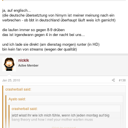
den beiden Serien muss ich fragen guckst du die immer auf Englisch auf ein
Internet Sender und wenn ja auf welchen ?
ja, auf englisch...
(die deutsche übersetztung von himym ist meiner meinung nach ein
verbrechen - ob bbt in deutschland überhaupt läuft weis ich garnicht)
die laufen immer so gegen 8-9 drüben
das ist irgendwann gegen 4 in der nacht bei uns...
und ich lade sie direkt (am dienstag morgen) runter (in HD)
bin kein fan von streams (wegen der qualität)
nickik
Active Member
Jan 25, 2010
#138
crasherball said:
Ayato said:
crasherball said:
jetzt wisst ihr wie ich mich fühle, wenn ich jeden montag auf big
bang theory und how i met your mother warten muss
montag amizeit = dienstag
Click to expand...