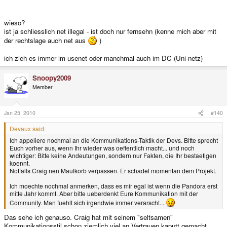
wieso?
ist ja schliesslich net illegal - ist doch nur fernsehn (kenne mich aber mit
der rechtslage auch net aus
)
ich zieh es immer im usenet oder manchmal auch im DC (Uni-netz)
Snoopy2009
Member
Jan 25, 2010
#140
Devaux said:
Ich appeliere nochmal an die Kommunikations-Taktik der Devs. Bitte sprecht
Euch vorher aus, wenn Ihr wieder was oeffentlich macht... und noch
wichtiger: Bitte keine Andeutungen, sondern nur Fakten, die Ihr bestaetigen
koennt.
Notfalls Craig nen Maulkorb verpassen. Er schadet momentan dem Projekt.
Ich moechte nochmal anmerken, dass es mir egal ist wenn die Pandora erst
mitte Jahr kommt. Aber bitte ueberdenkt Eure Kommunikation mit der
Community. Man fuehlt sich irgendwie immer verarscht...
Das sehe ich genauso. Craig hat mit seinem "seltsamen"
Kommunikationsstil schon ziemlich viel an Vertrauen kaputt gemacht.