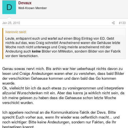
Devaux
D
Well-Known Member
Jan 25, 2010
#133
ivanovic said:
Leute, entspannt euch und wartet auf einen Blog Eintrag von ED. Gebt
nichts auf das, was Craig schreibt! Anscheinend waren die Gehäuse letzte
Woche noch nicht unterwegs und Craig meinte anscheinend mit der
Andeutung auch
keine
Bilder von MWeston, sondern Bilder von der Fabrik
vor dem Verschicken.
Genau sowas nervt mich. Bis anhin war hier ueberhaupt nichts davon zu
lesen und Craigs Andeutungen waren eher zu verstehen, dass bald Bilder
der verschickten Gehaeuse kommen und dann bald das Go kommen
wuerde.
Ok, vielleicht bin ich da auch etwas zu voreingenommen und interpretiere
allzuviel Wunschdenken mit ein. Aber das kanns ja wirklich nicht sein, da
ich meine gelesen zu haben dass die Gehaeuse schon letzte Woche
verschickt wurden.
Ich appeliere nochmal an die Kommunikations-Taktik der Devs. Bitte
sprecht Euch vorher aus, wenn Ihr wieder was oeffentlich macht... und
noch wichtiger: Bitte keine Andeutungen, sondern nur Fakten, die Ihr
bestaetigen koennt.