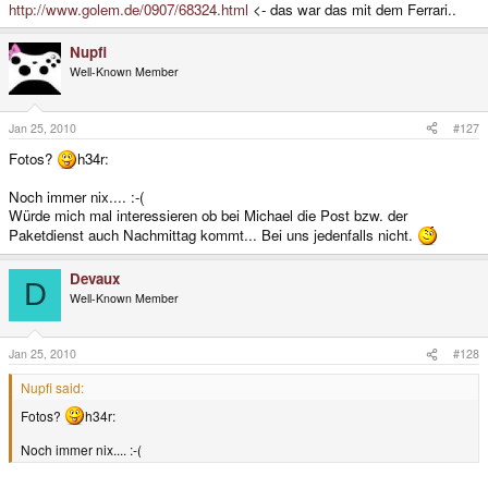
http://www.golem.de/0907/68324.html
<- das war das mit dem Ferrari..
Nupfi
Well-Known Member
Jan 25, 2010
#127
Fotos?
h34r:
Noch immer nix.... :-(
Würde mich mal interessieren ob bei Michael die Post bzw. der
Paketdienst auch Nachmittag kommt... Bei uns jedenfalls nicht.
Devaux
D
Well-Known Member
Jan 25, 2010
#128
Nupfi said:
Fotos?
h34r:
Noch immer nix.... :-(