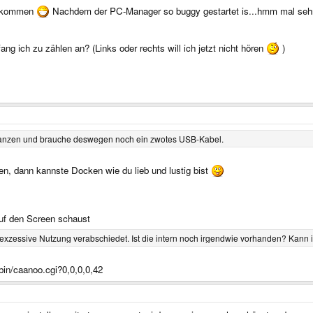
uskommen
Nachdem der PC-Manager so buggy gestartet is...hmm mal sehn 
ng ich zu zählen an? (Links oder rechts will ich jetzt nicht hören
)
 pflanzen und brauche deswegen noch ein zwotes USB-Kabel.
en, dann kannste Docken wie du lieb und lustig bist
auf den Screen schaust
zessive Nutzung verabschiedet. Ist die intern noch irgendwie vorhanden? Kann i
-bin/caanoo.cgi?0,0,0,0,42