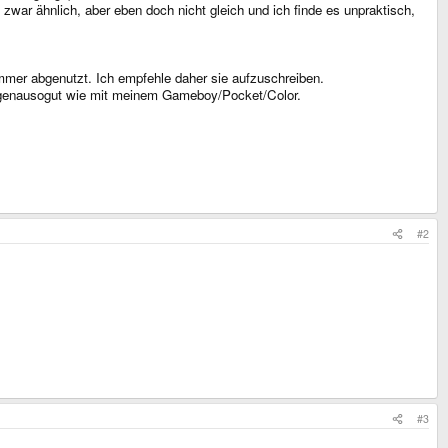
ar ähnlich, aber eben doch nicht gleich und ich finde es unpraktisch,
mer abgenutzt. Ich empfehle daher sie aufzuschreiben.
ns genausogut wie mit meinem Gameboy/Pocket/Color.
#2
#3