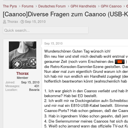
The Pyra
Forums
Deutsches Forum
GPH Handhelds
GPH Caanoo
[Caanoo]Diverse Fragen zum Caanoo (USB-Ka
T
S
Thorax
Sep 15, 2010
h
t
r
a
e
r
a
t
d
d
Sep 15, 2010
s
a
Wunderschönen Guten Tag wünsch ich!
t
t
a
e
Bin neu hier und stell mich deshalb wohl erstmal v
r
geraumer Zeit (noch vorm Erscheinen des
) 
t
die Retro-Konsolen-Sammler-Szene gestoßen. Das 
e
Nun aber mal zum eigentlich Grund warum ich den 
r
Thorax
Ich hab mir nun endlich ein Handheld zugelegt (d
Member
hoffentlich beantworten könnt (wahrscheinlich hab
Joined
Sep 15, 2010
Messages
431
Location
Bavaria
1. Ich war gleich in den Caanoo verliebt und hab ih
bekomme? Hab bei ED bestellt.
2. Ich wollt mir ne Dockingstation aufn Schreib
und mir mal ein E810-USB-Kabel bestellt. Stimme
Caanoo-Ports? Hab schon gelesen, daß der Caano
3. Hab in irgendnem Video schon gesehn, daß jem
4. Die Seriennummer meines Caanoos hat sich durc
5. Weiß scho jemand wann das offizielle TV-out Ka