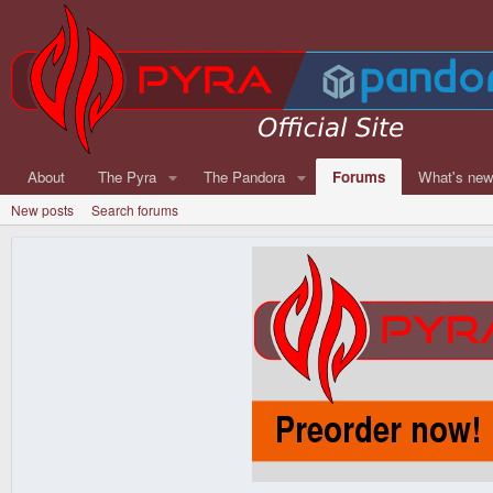
About
The Pyra
The Pandora
Forums
What's ne
New posts
Search forums