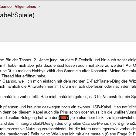
Caanoo - Allgemeines
bel/Spiele)
or: Bin der Thorax, 21 Jahre jung, studiere E-Technik und bin auch sonst ein
mit, habe mich aber jetz dazu entschlossen auch mal aktiv zu werden! Auf O
heißt zu meinen Hobbys zählt das Sammeln alter Konsolen. Meine Sammlung 
Thread hier eröffnet habe.
en Caanoo, weil ich mich einfach mit dem rechten D-Pad/Tasten-Ding des Wiz 
 ich nämlich die Antworten hier im Forum einfach überlesen oder nach den fal
n natürlich vorbestellt. Hab mich natürlich gefreut, daß für Vorbesteller ein 
tisch pflanzen und brauche deswegen noch ein zwotes USB-Kabel. Hab natürli
n denn bei diesem Kabel auch die Pins schon oder muss ich die umlöten/ums
o dieselbe Belegung hat wie der
, bin also über Links zu irgendwelche
and das Hintergrundbild/Design des originalen Caanoo-Menüs (nicht gmenu2x)
h exzessive Nutzung verabschiedet. Ist die intern noch irgendwie vorhande
bel rauskommt? Falls nicht: Wie kann ich mir eins basteln (Siehe Frage 2: 