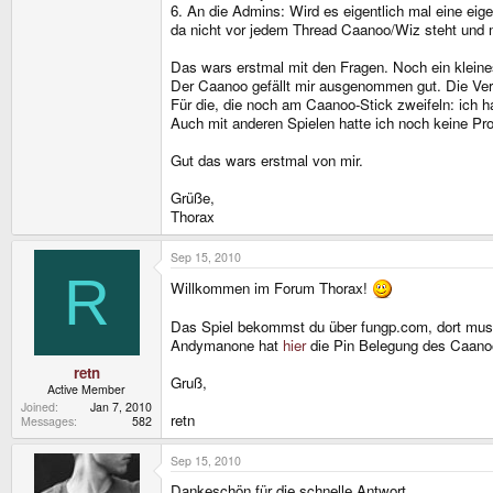
6. An die Admins: Wird es eigentlich mal eine ei
da nicht vor jedem Thread Caanoo/Wiz steht und 
Das wars erstmal mit den Fragen. Noch ein klein
Der Caanoo gefällt mir ausgenommen gut. Die Ver
Für die, die noch am Caanoo-Stick zweifeln: ich
Auch mit anderen Spielen hatte ich noch keine Pr
Gut das wars erstmal von mir.
Grüße,
Thorax
Sep 15, 2010
R
Willkommen im Forum Thorax!
Das Spiel bekommst du über fungp.com, dort musst
Andymanone hat
hier
die Pin Belegung des Caanoo 
retn
Gruß,
Active Member
Joined
Jan 7, 2010
retn
Messages
582
Sep 15, 2010
Dankeschön für die schnelle Antwort.