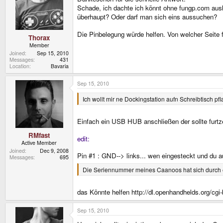
Schade, ich dachte ich könnt ohne fungp.com a
überhaupt? Oder darf man sich eins aussuchen?
Die Pinbelegung würde helfen. Von welcher Seite fa
Thorax
Member
Joined
Sep 15, 2010
Messages
431
Location
Bavaria
Sep 15, 2010
Ich wollt mir ne Dockingstation aufn Schreibtisch
Einfach ein USB HUB anschließen der sollte furtz
RMfast
edit:
Active Member
Joined
Dec 9, 2008
Pin #1 : GND--> links... wen eingesteckt und du 
Messages
695
Die Seriennummer meines Caanoos hat sich durch ex
das Könnte helfen http://dl.openhandhelds.org/cgi
Sep 15, 2010