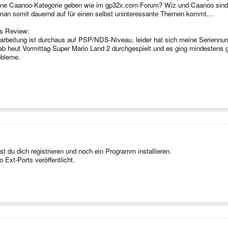
gene Caanoo-Kategorie geben wie im gp32x.com-Forum? Wiz und Caanoo sind zw
man somit dauernd auf für einen selbst uninteressante Themen kommt...
es Review:
arbeitung ist durchaus auf PSP/NDS-Niveau, leider hat sich meine Seriennum
 hab heut Vormittag Super Mario Land 2 durchgespielt und es ging mindeste
obleme.
 du dich registrieren und noch ein Programm installieren.
Ext-Ports veröffentlicht.