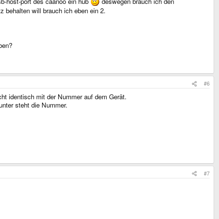
sb-host-port des caanoo ein hub
deswegen brauch ich den
z behalten will brauch ich eben ein 2.
eben?
#6
cht identisch mit der Nummer auf dem Gerät.
unter steht die Nummer.
#7