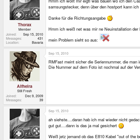
Hmm ich wollt mir eigtl was bauen wo ich den Caa
samsungstecker, denn über den hostport kann ich
Danke für die Richtungsangabe
Thorax
Hmm ich weiß net was mir ne Neuinstallation der 
Member
Joined
Sep 15, 2010
Messages
431
mein Problem sieht so aus:
Location
Bavaria
Sep 15, 2010
RMFast meint sicher die Seriennummer, die man in
Die Nummer auf dem Foto ist nochmal auf der Verp
Alfheira
Still Fresh
Joined
Dec 9, 2009
Messages
39
Sep 15, 2010
ah siehste....daran hab ich mal wieder nicht geda
gut gut....dann is das ja mal gesichert
Weiß jetz jemand ob das E810 Kabel "out of the bo