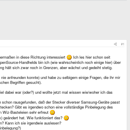
#1
igermaßen in diese Richtung interessiert
Ich les hier schon seit
penSource-Handhelds bin ich (wie wahrscheinlich noch einige hier) über
hält sich zwar noch in Grenzen, aber wächst und gedeiht stetig.
nie anfreunden konnte) und habe zu selbigem einige Fragen, die ihr mir
schen Begriffen gesucht).
Spiel dabei war (oder?) und wollte jetzt mal wissen wie/woher ich das
ch schon rausgefunden, daß der Stecker diverser Samsung-Geräte passt
tecken? Gibt es irgendwo schon eine vollständige Pinbelegung des
n Wiz-Basteleien sehr erfreut
 geändert hat. Wie funktioniert das?
n? Kann ich sie irgendwie auslesen?
Pinbelegung?)