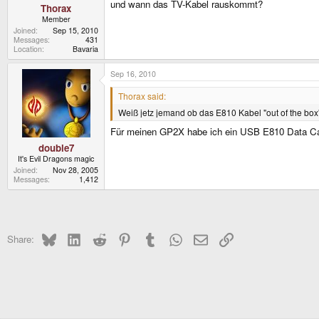
und wann das TV-Kabel rauskommt?
Thorax
Member
Joined
Sep 15, 2010
Messages
431
Location
Bavaria
Sep 16, 2010
Thorax said:
Weiß jetz jemand ob das E810 Kabel "out of the box"
Für meinen GP2X habe ich ein USB E810 Data Cable
double7
It's Evil Dragons magic
Joined
Nov 28, 2005
Messages
1,412
Bluesky
LinkedIn
Reddit
Pinterest
Tumblr
WhatsApp
Email
Link
Share: