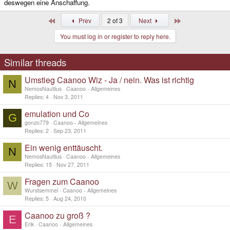
deswegen eine Anschaffung.
First
Last
Prev
2 of 3
Next
You must log in or register to reply here.
Similar threads
Umstieg Caanoo Wiz - Ja / nein. Was ist richtig
N
NemosNautlius
Caanoo - Allgemeines
Replies
4
Nov 3, 2011
emulation und Co
G
gonzo779
Caanoo - Allgemeines
Replies
2
Sep 23, 2011
Ein wenig enttäuscht.
N
NemosNautlius
Caanoo - Allgemeines
Replies
15
Nov 27, 2011
Fragen zum Caanoo
W
Wurstsemmel
Caanoo - Allgemeines
Replies
5
Aug 24, 2010
Caanoo zu groß ?
E
Erik
Caanoo - Allgemeines