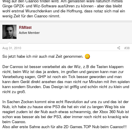
Weg auf den Caanoo finden wird. Am genialsten wäre natürlich mittels
Ginge GP2X- und Wiz-Software ausführen zu können - aber das bleibt
wohl erstmal Wunschdenken und die Hoffnung, dass notaz sich mal ein
wenig Zeit für den Caanoo nimmt.
RMfast
Active Member
Aug 31, 2010
#38
So jetzt habe ich mir auch mal Zeit genommen.
Der Cannoo ist besser verarbeitet als der Wiz, z.B die Tasten klappern
nicht, beim Wiz ist das ja anders, im großen und ganzen kann man zur
Verarbeitung sagen, GHP ist noch ein Tick besser geworden und man
kann dem Gerät direkt ansehen das man nicht nur Minuten mit ihm spielen
kann sondern Stunden. Das Design ist griffig und schön nicht zu klein und
nicht zu groß.
In Sachen Zocken kommt eine echt Revolution auf uns zu und das ist der
Nub, ich habe zu hause eine PS3 die hat ein viel zu langen Weg bis sie
reagiert zudem ist der Nub auch etwas schwammig, der Xbox 360 Nub ist
schon was besser als bei der PS3, aber immer noch nicht so knackig wie
beim Caanoo.
Also aller erste Sahne auch für alte 2D Games.TOP Nub beim Caanoo!!!