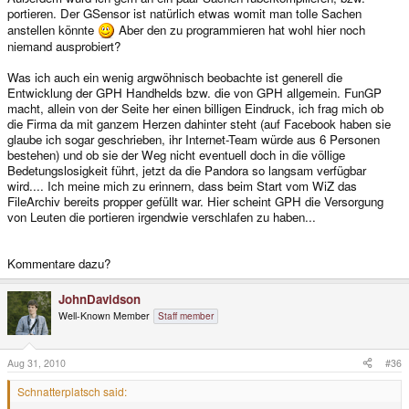
portieren. Der GSensor ist natürlich etwas womit man tolle Sachen
anstellen könnte
Aber den zu programmieren hat wohl hier noch
niemand ausprobiert?
Was ich auch ein wenig argwöhnisch beobachte ist generell die
Entwicklung der GPH Handhelds bzw. die von GPH allgemein. FunGP
macht, allein von der Seite her einen billigen Eindruck, ich frag mich ob
die Firma da mit ganzem Herzen dahinter steht (auf Facebook haben sie
glaube ich sogar geschrieben, ihr Internet-Team würde aus 6 Personen
bestehen) und ob sie der Weg nicht eventuell doch in die völlige
Bedetungslosigkeit führt, jetzt da die Pandora so langsam verfügbar
wird.... Ich meine mich zu erinnern, dass beim Start vom WiZ das
FileArchiv bereits propper gefüllt war. Hier scheint GPH die Versorgung
von Leuten die portieren irgendwie verschlafen zu haben...
Kommentare dazu?
JohnDavidson
Well-Known Member
Staff member
Aug 31, 2010
#36
Schnatterplatsch said: