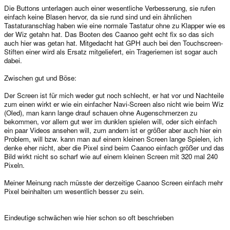
Die Buttons unterlagen auch einer wesentliche Verbesserung, sie rufen
einfach keine Blasen hervor, da sie rund sind und ein ähnlichen
Tastaturanschlag haben wie eine normale Tastatur ohne zu Klapper wie es
der Wiz getahn hat. Das Booten des Caanoo geht echt fix so das sich
auch hier was getan hat. Mitgedacht hat GPH auch bei den Touchscreen-
Stiften einer wird als Ersatz mitgeliefert, ein Trageriemen ist sogar auch
dabei.
Zwischen gut und Böse:
Der Screen ist für mich weder gut noch schlecht, er hat vor und Nachteile
zum einen wirkt er wie ein einfacher Navi-Screen also nicht wie beim Wiz
(Oled), man kann lange drauf schauen ohne Augenschmerzen zu
bekommen, vor allem gut wer im dunklen spielen will, oder sich einfach
ein paar Videos ansehen will, zum andern ist er größer aber auch hier ein
Problem, will bzw. kann man auf einem kleinen Screen lange Spielen, ich
denke eher nicht, aber die Pixel sind beim Caanoo einfach größer und das
Bild wirkt nicht so scharf wie auf einem kleinen Screen mit 320 mal 240
Pixeln.
Meiner Meinung nach müsste der derzeitige Caanoo Screen einfach mehr
Pixel beinhalten um wesentlich besser zu sein.
Eindeutige schwächen wie hier schon so oft beschrieben