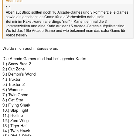
Ahab said:
[...]
Aber laut Shop sollten doch 16 Arcade-Games und 3 kommerzielle Games
sowie ein geschenktes Game für die Vorbesteller dabei sein.
Bei mir im Paket waren allerdings "nur" 4 Karten, einmal die 3
kommerziellen und eine Karte auf der 15 Arcade-Games aufgelistet sind.
Wo ist das 16te Arcade-Game und wie bekommt man das extra Game für
Vorbesteller?
Würde mich auch interessieren.
Die Arcade Games sind laut beiliegender Karte:
1.) Snow Bros 2
2.) Out Zone
3.) Demon's World
4.) Truxton
5.) Truxton 2
6.) Wardner
7.) Twin Cobra
8.) Get Star
9.) Flying Shark
10.) Slap Fight
11.) Hellfire
12.) Zero Wing
13.) Tiger Heli
14.) Twin Hawk
15.) Pipi & Bibi's