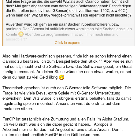
Mal eine Frage an die, die sowohl WiZ als auch Caanoo haben: Lohnt sich
das? Mal ganz abgesehen vom derzeitigen Softwareangebot: Rechtfertigen
die Kontrollen (und evtl. der GSensor) die Investition von 140€, bzw 60€ (
wenn man den WiZ für 80€ wegbekommt, was ich eigentlich nicht möchte )?
Außerdem würd ich gern an ein paar Sachen rüberkompilieren, bzw.
portieren. Der GSensor ist natürlich etwas womit man tolle Sachen anstellen
könnte
Aber den zu programmieren hat wohl hier noch niemand
ausprobiert?
Click to expand...
Was ich auch ein wenig argwöhnisch beobachte ist generell die
Entwicklung der GPH Handhelds bzw. die von GPH allgemein. FunGP
Also rein Hardware-technisch gesehen, finde ich es schon lohnend einen
macht, allein von der Seite her einen billigen Eindruck, ich frag mich ob die
Cannoo zu besitzen. Ich zum Beispiel liebe den Stick ^^ Aber wie es nun
Firma da mit ganzem Herzen dahinter steht (auf Facebook haben sie
mal so ist, macht erst die Software bzw. das Softwareangebot, ein Gerät
glaube ich sogar geschrieben, ihr Internet-Team würde aus 6 Personen
bestehen) und ob sie der Weg nicht eventuell doch in die völlige
richtig interessant. An deiner Stelle würde ich noch etwas warten, es sei
Bedetungslosigkeit führt, jetzt da die Pandora so langsam verfügbar wird....
denn du hast zu viel Geld übrig
Ich meine mich zu erinnern, dass beim Start vom WiZ das FileArchiv bereits
propper gefüllt war. Hier scheint GPH die Versorgung von Leuten die
Theoretisch gesehen ist durch den G-Sensor tolle Software möglich. Die
portieren irgendwie verschlafen zu haben...
Frage ist wie viele Devs, extra Spiele mit G-Sensor Unterstützung
entwickeln. Den Wiz würde ich übrigens erstmal behalten, falls du damit
regelmäßig spielen möchtest. Ansonsten wirst du erstmal auf dem
Kommentare dazu?
trockenen sitzen.
FunGP ist tatsächlich eine Zumutung und allen Falls im Alpha Stadium.
Ich weiß nicht was sich die dabei gedacht haben... Apropos 6
Arbeitnehmer nur für das Inet-Angebot ist eine stolze Anzahl. Damit
sollten sie doch endlich FunGP in den Griff bekommen.