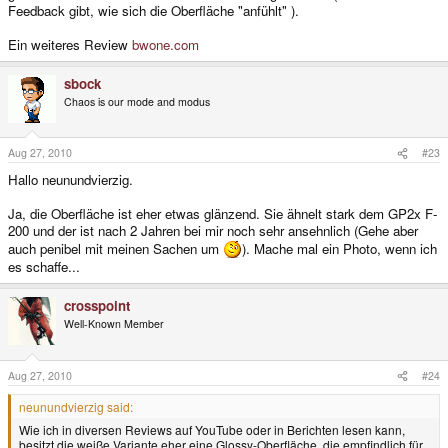
Feedback gibt, wie sich die Oberfläche "anfühlt" ).
Ein weiteres Review
bwone.com
sbock
Chaos is our mode and modus
Aug 27, 2010
#23
Hallo neunundvierzig.
Ja, die Oberfläche ist eher etwas glänzend. Sie ähnelt stark dem GP2x F-
200 und der ist nach 2 Jahren bei mir noch sehr ansehnlich (Gehe aber
auch penibel mit meinen Sachen um
). Mache mal ein Photo, wenn ich
es schaffe...
crosspoint
Well-Known Member
Aug 27, 2010
#24
neunundvierzig said:
Wie ich in diversen Reviews auf YouTube oder in Berichten lesen kann,
besitzt die weiße Variante eher eine Glossy-Oberfläche, die empfindlich für