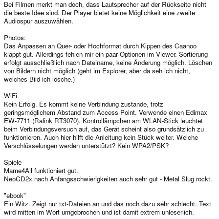
Bei Filmen merkt man doch, dass Lautsprecher auf der Rückseite nicht
die beste Idee sind. Der Player bietet keine Möglichkeit eine zweite
Audiospur auszuwählen.
Photos:
Das Anpassen an Quer- oder Hochformat durch Kippen des Caanoo
klappt gut. Allerdings fehlen mir ein paar Optionen im Viewer. Sortierung
erfolgt ausschließlich nach Dateiname, keine Änderung möglich. Löschen
von Bildern nicht möglich (geht im Explorer, aber da seh ich nicht,
welches Bild ich lösche.)
WiFi
Kein Erfolg. Es kommt keine Verbindung zustande, trotz
geringsmöglichem Abstand zum Access Point. Verwende einen Edimax
EW-7711 (Ralink RT3070). Kontrollämpchen am WLAN-Stick leuchtet
beim Verbindungsversuch auf, das Gerät scheint also grundsätzlich zu
funktionieren. Auch hier hilft die Anleitung kein Stück weiter. Welche
Verschlüsselungen werden unterstützt? Kein WPA2/PSK?
Spiele
Mame4All funktioniert gut.
NeoCD2x nach Anfangsschwierigkeiten auch sehr gut - Metal Slug rockt.
"ebook"
Ein Witz. Zeigt nur txt-Dateien an und das noch dazu sehr schlecht. Text
wird mitten im Wort umgebrochen und ist damit extrem unleserlich.