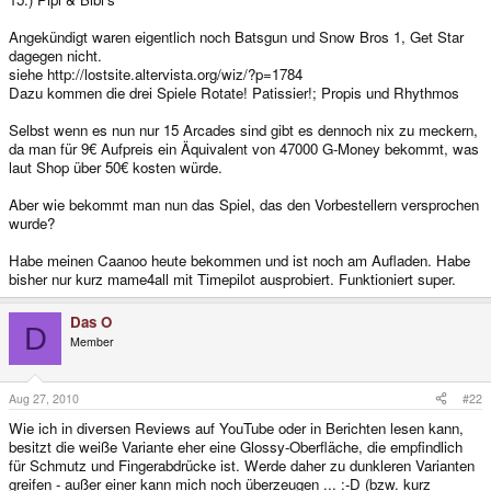
Angekündigt waren eigentlich noch Batsgun und Snow Bros 1, Get Star
dagegen nicht.
siehe http://lostsite.altervista.org/wiz/?p=1784
Dazu kommen die drei Spiele Rotate! Patissier!; Propis und Rhythmos
Selbst wenn es nun nur 15 Arcades sind gibt es dennoch nix zu meckern,
da man für 9€ Aufpreis ein Äquivalent von 47000 G-Money bekommt, was
laut Shop über 50€ kosten würde.
Aber wie bekommt man nun das Spiel, das den Vorbestellern versprochen
wurde?
Habe meinen Caanoo heute bekommen und ist noch am Aufladen. Habe
bisher nur kurz mame4all mit Timepilot ausprobiert. Funktioniert super.
Das O
D
Member
Aug 27, 2010
#22
Wie ich in diversen Reviews auf YouTube oder in Berichten lesen kann,
besitzt die weiße Variante eher eine Glossy-Oberfläche, die empfindlich
für Schmutz und Fingerabdrücke ist. Werde daher zu dunkleren Varianten
greifen - außer einer kann mich noch überzeugen ... :-D (bzw. kurz