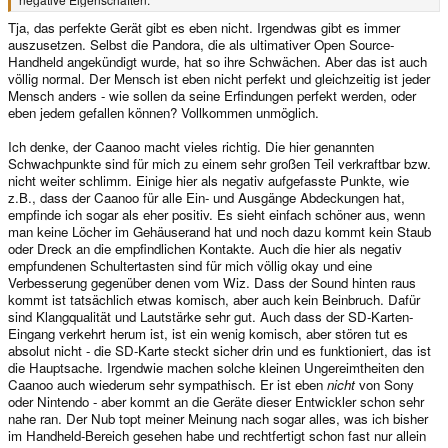
Tja, das perfekte Gerät gibt es eben nicht. Irgendwas gibt es immer
auszusetzen. Selbst die Pandora, die als ultimativer Open Source-
Handheld angekündigt wurde, hat so ihre Schwächen. Aber das ist auch
völlig normal. Der Mensch ist eben nicht perfekt und gleichzeitig ist jeder
Mensch anders - wie sollen da seine Erfindungen perfekt werden, oder
eben jedem gefallen können? Vollkommen unmöglich.
Ich denke, der Caanoo macht vieles richtig. Die hier genannten
Schwachpunkte sind für mich zu einem sehr großen Teil verkraftbar bzw.
nicht weiter schlimm. Einige hier als negativ aufgefasste Punkte, wie
z.B., dass der Caanoo für alle Ein- und Ausgänge Abdeckungen hat,
empfinde ich sogar als eher positiv. Es sieht einfach schöner aus, wenn
man keine Löcher im Gehäuserand hat und noch dazu kommt kein Staub
oder Dreck an die empfindlichen Kontakte. Auch die hier als negativ
empfundenen Schultertasten sind für mich völlig okay und eine
Verbesserung gegenüber denen vom Wiz. Dass der Sound hinten raus
kommt ist tatsächlich etwas komisch, aber auch kein Beinbruch. Dafür
sind Klangqualität und Lautstärke sehr gut. Auch dass der SD-Karten-
Eingang verkehrt herum ist, ist ein wenig komisch, aber stören tut es
absolut nicht - die SD-Karte steckt sicher drin und es funktioniert, das ist
die Hauptsache. Irgendwie machen solche kleinen Ungereimtheiten den
Caanoo auch wiederum sehr sympathisch. Er ist eben
nicht
von Sony
oder Nintendo - aber kommt an die Geräte dieser Entwickler schon sehr
nahe ran. Der Nub topt meiner Meinung nach sogar alles, was ich bisher
im Handheld-Bereich gesehen habe und rechtfertigt schon fast nur allein