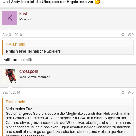
Und Andy bereitet die Übergabe der Ergebnisse vor
kasi
K
Member
Aug 31, 2010
#39
RMfast said:
einfach eine Technische Spielerei
:rotfl: :rotfl: :rotfl:
crosspoint
Well-Known Member
Sep 1, 2010
#40
RMfast said:
Mein erstes Fazit:
Gut für längeres Spielen, zudem die Möglichkeit durch den Nub auch mal in
den Genus zu kommen 3D zu genießen z.b PSX, in meinen Augen ist der
Caanoo etwas ganz anderes als der Wiz es war, aber irgend wie hat man es
nicht geschafft, nur die positiven Eigenschaften beider Konsolen zu käutzen
und somit ein sehr gutes gerät zu schaffen, ohne irgend welche gravierend
negative Eigenschaften.