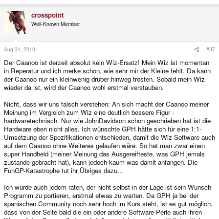
crosspoint
Well-Known Member
Aug 31, 2010
#37
Der Caanoo ist derzeit absolut kein Wiz-Ersatz! Mein Wiz ist momentan
in Reperatur und ich merke schon, wie sehr mir der Kleine fehlt. Da kann
der Caanoo nur ein kleinwenig drüber hinweg trösten. Sobald mein Wiz
wieder da ist, wird der Caanoo wohl erstmal verstauben.
Nicht, dass wir uns falsch verstehen: An sich macht der Caanoo meiner
Meinung im Vergleich zum Wiz eine deutlich bessere Figur -
hardwaretechnisch. Nur wie JohnDavidson schon geschrieben hat ist die
Hardware eben nicht alles. Ich wünschte GPH hätte sich für eine 1:1-
Umsetzung der Spezifikationen entschieden, damit die Wiz-Software auch
auf dem Caanoo ohne Weiteres gelaufen wäre. So hat man zwar einen
super Handheld (meiner Meinung das Ausgereifteste, was GPH jemals
zustande gebracht hat), kann jedoch kaum was damit anfangen. Die
FunGP-Katastrophe tut ihr Übriges dazu...
Ich würde auch jedem raten, der nicht selbst in der Lage ist sein Wunsch-
Programm zu portieren, erstmal etwas zu warten. Da GPH ja bei der
spanischen Community noch sehr hoch im Kurs steht, ist es gut möglich,
dass von der Seite bald die ein oder andere Software-Perle auch ihren