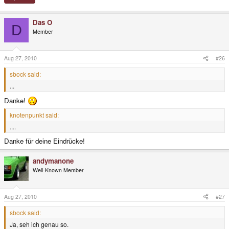
Das O
D
Member
Aug 27, 2010
#26
sbock said:
...
Danke!
knotenpunkt said:
....
Danke für deine Eindrücke!
andymanone
Well-Known Member
Aug 27, 2010
#27
sbock said:
Ja, seh ich genau so.