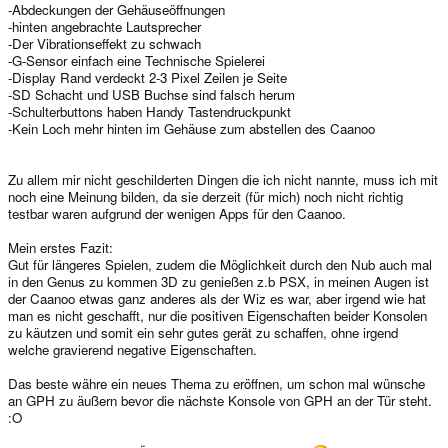
-Abdeckungen der Gehäuseöffnungen
-hinten angebrachte Lautsprecher
-Der Vibrationseffekt zu schwach
-G-Sensor einfach eine Technische Spielerei
-Display Rand verdeckt 2-3 Pixel Zeilen je Seite
-SD Schacht und USB Buchse sind falsch herum
-Schulterbuttons haben Handy Tastendruckpunkt
-Kein Loch mehr hinten im Gehäuse zum abstellen des Caanoo
Zu allem mir nicht geschilderten Dingen die ich nicht nannte, muss ich mit
noch eine Meinung bilden, da sie derzeit (für mich) noch nicht richtig
testbar waren aufgrund der wenigen Apps für den Caanoo.
Mein erstes Fazit:
Gut für längeres Spielen, zudem die Möglichkeit durch den Nub auch mal
in den Genus zu kommen 3D zu genießen z.b PSX, in meinen Augen ist
der Caanoo etwas ganz anderes als der Wiz es war, aber irgend wie hat
man es nicht geschafft, nur die positiven Eigenschaften beider Konsolen
zu käutzen und somit ein sehr gutes gerät zu schaffen, ohne irgend
welche gravierend negative Eigenschaften.
Das beste währe ein neues Thema zu eröffnen, um schon mal wünsche
an GPH zu äußern bevor die nächste Konsole von GPH an der Tür steht.
:O