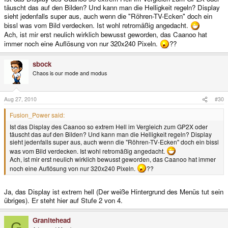
täuscht das auf den Bilden? Und kann man die Helligkeit regeln? Display
sieht jedenfalls super aus, auch wenn die "Röhren-TV-Ecken" doch ein
bissl was vom Bild verdecken. Ist wohl retromäßig angedacht.
Ach, ist mir erst neulich wirklich bewusst geworden, das Caanoo hat
immer noch eine Auflösung von nur 320x240 Pixeln.
??
sbock
Chaos is our mode and modus
Aug 27, 2010
#30
Fusion_Power said:
Ist das Display des Caanoo so extrem Hell im Vergleich zum GP2X oder
täuscht das auf den Bilden? Und kann man die Helligkeit regeln? Display
sieht jedenfalls super aus, auch wenn die "Röhren-TV-Ecken" doch ein bissl
was vom Bild verdecken. Ist wohl retromäßig angedacht.
Ach, ist mir erst neulich wirklich bewusst geworden, das Caanoo hat immer
noch eine Auflösung von nur 320x240 Pixeln.
??
Ja, das Display ist extrem hell (Der weiße Hintergrund des Menüs tut sein
übriges). Er steht hier auf Stufe 2 von 4.
Granitehead
G