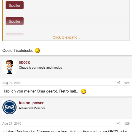
Spoiler
Spoiler
Spoiler
Click to expand...
Coole Tischdecke
sbock
Chaos is our mode and modus
Aug 27, 2010
#28
Hab ich von meiner Oma geerbt. Retro halt...
fusion_power
Advanced Member
Aug 27, 2010
#29
Ist das Display des Caanoo so extrem Hell im Vergleich zum GP2X oder