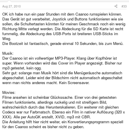
Aug 27, 2010
#33
OK ich habe nun ein paar Stunden mit dem Caanoo rumspielen können.
Das Gerät ist gut verarbeitet, Joystick und Buttons funktionieren wie sie
sollen, die Schultertasten könnten für meinen Geschmack noch ein wenig
Richtung Mitte verlegt werden. Die Abdeckung für die SD Karte ist recht
fummelig, die Abdeckung des USB-Ports ist breiteren USB-Sticks im
Weg.
Die Bootzeit ist fantastisch, gerade einmal 10 Sekunden, bis zum Menü.
Musik:
Der Caanoo ist ein vollwertiger MP3-Player. Klang über Kopfhörer ist
super. Wenn vorhanden wird das Cover im Player angezeigt. Bisher nur
mp3 getestet, kein ogg.
Sehr gut: solange man Musik hört sind die Menügeräusche automatisch
abgeschaltet. Leider wird der Bildschirm nicht automatisch abgeschaltet
wenn man nichts anderes macht. Kein Screensaver.
Movies:
Filme ansehen ist scheinbar Glückssache. Einer von drei getesteten
Filmen funktionierte, allerdings ruckelig und mit streifigem Bild,
wahrscheinlich durch das Herunterskalieren. Ein weiterer mit gleichen
Codecs war nur Farbmatsch. Ebenso ein Film in nativer Auflösung (320 x
XXX). Alle per AutoGK erstellt, XVID, mp3 mit CBR.
Die Anleitung hilft hier nicht weiter, ein Konvertierungsprogramm speziell
für den Caanoo scheint es bisher nicht zu geben.