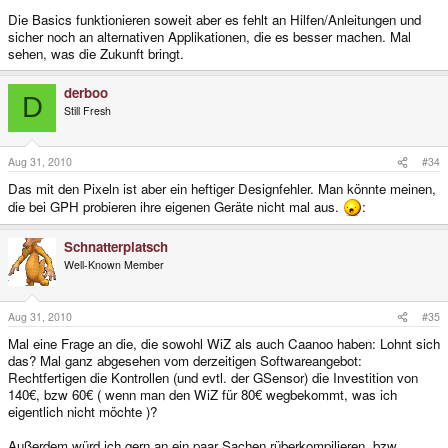
Die Basics funktionieren soweit aber es fehlt an Hilfen/Anleitungen und
sicher noch an alternativen Applikationen, die es besser machen. Mal
sehen, was die Zukunft bringt.
derboo
D
Still Fresh
Aug 31, 2010
#34
Das mit den Pixeln ist aber ein heftiger Designfehler. Man könnte meinen,
die bei GPH probieren ihre eigenen Geräte nicht mal aus.
:
Schnatterplatsch
Well-Known Member
Aug 31, 2010
#35
Mal eine Frage an die, die sowohl WiZ als auch Caanoo haben: Lohnt sich
das? Mal ganz abgesehen vom derzeitigen Softwareangebot:
Rechtfertigen die Kontrollen (und evtl. der GSensor) die Investition von
140€, bzw 60€ ( wenn man den WiZ für 80€ wegbekommt, was ich
eigentlich nicht möchte )?
Außerdem würd ich gern an ein paar Sachen rüberkompilieren, bzw.