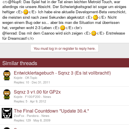
<r>@Nupfi: Das Spiel hat in der Tat einen leichten Metroid Touch, war
allerdings nie unsere Absicht. Der Schwierigkeitsgrad ist sogar um einiges
heftiger <E>
</E> Ich habe eine aktuelle Development-Beta verschickt,
die meisten sind nach zwei Sekunden abgekratzt <E>
</E> Nicht
wegen einem Bug oder so... aber bis man die Situation mal überrissen
hat, vergehen wohl 2-3 Leben <E>
</E><br/>
@lenrad: Das mit dem Caanoo wird sich zeigen <E>
</E> Erstrelease
für Dreamcast!</r>
You must log in or register to reply here.
Similar threads
Entwicklertagebuch - Sqrxz 3 (Es ist vollbracht!)
Kojote
Off-Topic
Replies
10
Dec 31, 2011
Sqrxz 3 v1.00 für GP2x
Kojote
F100/F200 - News
Replies
5
Apr 9, 2012
The Final Countdown *Update 30.4.*
ZoxFox
Pandora - News
Replies
129
May 8, 2009