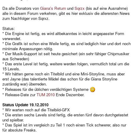
Da alle Donators von
Giana's Return
und
Sqrzx
(bis auf eine Ausnahme)
alle in diesem Forum verkehren, gibt es hier exklusiv die allerersten News
zum Nachfolger von Sqrxz.
Status:
* Die Engine ist fertig, es wird altbekanntes in leicht angepasster Form
verwendet.
* Die Grafik ist schon eine Weile fertig, es sind lediglich hier und dort noch
minimale Anpassungen nötig.
* Der Musik-Support ist seit heute gesichert (ein sehr fähiger Chipmusiker
aus Schweden)
* Das erste Level ist fertig, weitere werden folgen, vermutlich total um die
15 Levels.
* Wir hätten gerne noch ein Titelbild und eine Mini-Storyline, muss aber
erst Jayne (das talentierte Mädel das schon für die Giana Storyline
zuständig war) überreden.
* Releases für die üblichen verdächtigen Systeme
* Release-Date zur
TUM 2010
Ende Dezember.
Status Update 19.12.2010
* Wir warten noch auf die Titelbild-GFX
* Die ersten sechs Levels sind fertig, die ersten fünf davon durchgetestet
und spielbar.
* Das Spiel ist im vergleich zu Teil 1 noch einen Tick schwerer, also nur
für absolute Freaks.