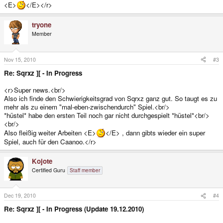
<E>
</E></r>
tryone
Member
Nov 15, 2010
#3
Re: Sqrxz ][ - In Progress
<r>Super news.<br/>
Also ich finde den Schwierigkeitsgrad von Sqrxz ganz gut. So taugt es zu
mehr als zu einem "mal-eben-zwischendurch" Spiel.<br/>
*hüstel* habe den ersten Teil noch gar nicht durchgespielt *hüstel*<br/>
<br/>
Also fleißig weiter Arbeiten <E>
</E> , dann gibts wieder ein super
Spiel, auch für den Caanoo.</r>
Kojote
Certified Guru
Staff member
Dec 19, 2010
#4
Re: Sqrxz ][ - In Progress (Update 19.12.2010)