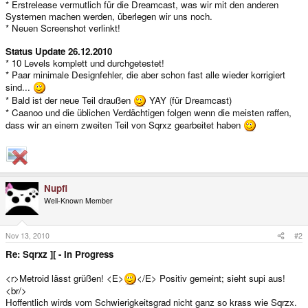
* Erstrelease vermutlich für die Dreamcast, was wir mit den anderen
Systemen machen werden, überlegen wir uns noch.
* Neuen Screenshot verlinkt!
Status Update 26.12.2010
* 10 Levels komplett und durchgetestet!
* Paar minimale Designfehler, die aber schon fast alle wieder korrigiert
sind...
* Bald ist der neue Teil draußen
YAY (für Dreamcast)
* Caanoo und die üblichen Verdächtigen folgen wenn die meisten raffen,
dass wir an einem zweiten Teil von Sqrxz gearbeitet haben
Nupfi
Well-Known Member
Nov 13, 2010
#2
Re: Sqrxz ][ - In Progress
<r>Metroid lässt grüßen! <E>
</E> Positiv gemeint; sieht supi aus!
<br/>
Hoffentlich wirds vom Schwierigkeitsgrad nicht ganz so krass wie Sqrzx.