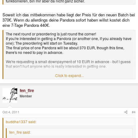
funktionieren, bin mir aber da nicht ganz sicher.
Soweit ich das mitbekommen habe liegt der Preis für den neuen Batch bei
370€. Wenn du allerdings deine Pandora sofort haben willst kostet dich
eine 7-Tage Pandora 440€.
The next round or preordering is just round the corner!
If you're interested in getting a Pandora (or another one, if you already have
one): The preordering will start on Tuesday.
The final price of one Pandora will be about 370 EUR, though this time,
there's no need to pay in advance.
We're requesting a small downpayment of 10 EUR in advance - but I guess
that won't hurt anyone who is really interested in getting one.
If you want to support us, you are free to pay more than 10 EUR in advance.
Click to expand...
The downpayment will be completely deducted from the final price.
Anyone is welcome to spread the word about the Pandora to friends, family
fen_fire
or on other websites. Let them know the preorder has started!
Member
More details on Tuesday, of course.
Oct 4, 2011
#4
buddha1337 said:
fen_fire said: