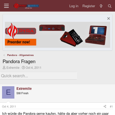
Log in
Register
Pandora - Allgemeines
Pandora Fragen
T
S
Extremiie
Oct 4, 2011
h
t
r
a
e
r
a
t
d
d
Extremiie
s
a
E
Still Fresh
t
t
a
e
r
t
Oct 4, 2011
#1
e
Ich würde die Pandora gerne kaufen, hätte da aber vorher noch ein paar
r