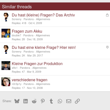
Similar threads
Du hast (kleine) Fragen? Das Archiv
L
o
Screeny
Pandora - Allgemeines
c
Replies
418
Oct 4, 2009
k
Fragen zum Akku
e
d
double7
Pandora - Allgemeines
Replies
28
Dec 18, 2009
Du hast eine kleine Frage? Hier rein!
t
Screeny
Pandora - Allgemeines
i
Replies
2K
Mar 29, 2017
c
Kleine Fragen zur Produktion
k
y
atto1
Pandora - Allgemeines
Replies
47
Mar 9, 2009
verschiedene fragen
n0r3p1y
Pandora - Allgemeines
Replies
17
Nov 10, 2008
Bluesky
LinkedIn
Reddit
Pinterest
Tumblr
WhatsApp
Email
Link
Share: