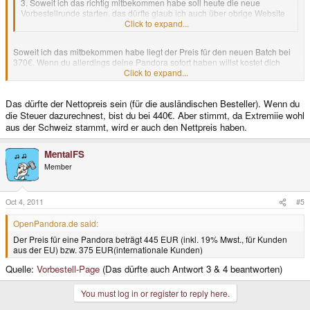
3. Soweit ich das richtig mitbekommen habe soll heute die neue
Vorbestellrunde starten, das dürfte glaub ich auch über obrige Website
funktionieren, bin mir aber da nicht ganz sicher.
Click to expand...
Soweit ich das mitbekommen habe liegt der Preis für den neuen Batch bei
370€. Wenn du allerdings deine Pandora sofort haben willst kostet dich
eine 7-Tage Pandora 440€.
Click to expand...
The next round or preordering is just round the corner!
If you're interested in getting a Pandora (or another one, if you already
Das dürfte der Nettopreis sein (für die ausländischen Besteller). Wenn du
have one): The preordering will start on Tuesday.
die Steuer dazurechnest, bist du bei 440€. Aber stimmt, da Extremiie wohl
The final price of one Pandora will be about 370 EUR, though this time,
aus der Schweiz stammt, wird er auch den Nettpreis haben.
there's no need to pay in advance.
We're requesting a small downpayment of 10 EUR in advance - but I
MentalFS
guess that won't hurt anyone who is really interested in getting one.
Member
If you want to support us, you are free to pay more than 10 EUR in
Click to expand...
advance. The downpayment will be completely deducted from the final
Oct 4, 2011
#5
price.
OpenPandora.de said:
Anyone is welcome to spread the word about the Pandora to friends,
family or on other websites. Let them know the preorder has started!
Der Preis für eine Pandora beträgt 445 EUR (inkl. 19% Mwst., für Kunden
More details on Tuesday, of course.
aus der EU) bzw. 375 EUR(internationale Kunden)
Quelle:
Vorbestell-Page
(Das dürfte auch Antwort 3 & 4 beantworten)
You must log in or register to reply here.